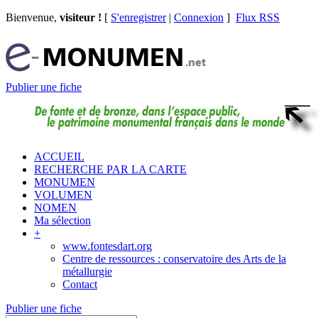
Bienvenue,
visiteur !
[
S'enregistrer
|
Connexion
]
Flux RSS
Publier une fiche
ACCUEIL
RECHERCHE PAR LA CARTE
MONUMEN
VOLUMEN
NOMEN
Ma sélection
+
www.fontesdart.org
Centre de ressources : conservatoire des Arts de la
métallurgie
Contact
Publier une fiche