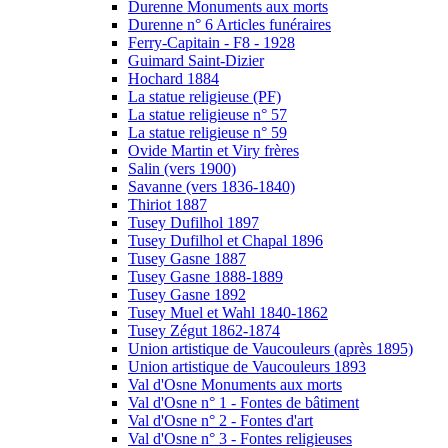
Durenne Monuments aux morts
Durenne n° 6 Articles funéraires
Ferry-Capitain - F8 - 1928
Guimard Saint-Dizier
Hochard 1884
La statue religieuse (PF)
La statue religieuse n° 57
La statue religieuse n° 59
Ovide Martin et Viry frères
Salin (vers 1900)
Savanne (vers 1836-1840)
Thiriot 1887
Tusey Dufilhol 1897
Tusey Dufilhol et Chapal 1896
Tusey Gasne 1887
Tusey Gasne 1888-1889
Tusey Gasne 1892
Tusey Muel et Wahl 1840-1862
Tusey Zégut 1862-1874
Union artistique de Vaucouleurs (après 1895)
Union artistique de Vaucouleurs 1893
Val d'Osne Monuments aux morts
Val d'Osne n° 1 - Fontes de bâtiment
Val d'Osne n° 2 - Fontes d'art
Val d'Osne n° 3 - Fontes religieuses