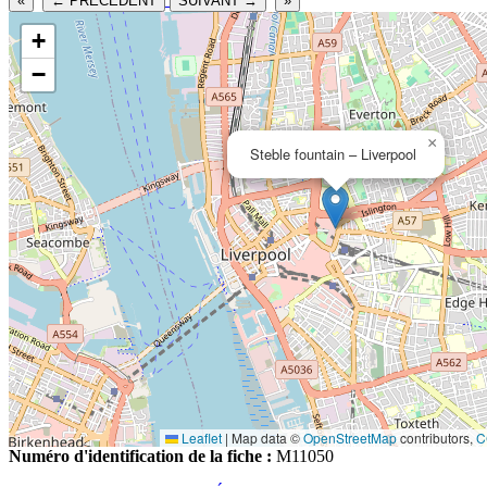
«
← PRECEDENT
SUIVANT →
»
+
−
×
Steble fountain – Liverpool
Leaflet
|
Map data ©
OpenStreetMap
contributors,
C
Numéro d'identification de la fiche :
M11050