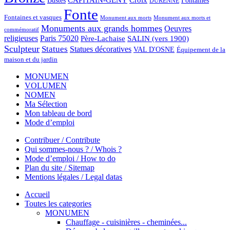
Bustes
Croix
Fontaines
DURENNE
Fonte
Fontaines et vasques
Monument aux morts et
Monument aux morts
Monuments aux grands hommes
Oeuvres
commémoratif
religieuses
Paris 75020
Père-Lachaise
SALIN (vers 1900)
Sculpteur
Statues
Statues décoratives
VAL D'OSNE
Équipement de la
maison et du jardin
MONUMEN
VOLUMEN
NOMEN
Ma Sélection
Mon tableau de bord
Mode d’emploi
Contribuer / Contribute
Qui sommes-nous ? / Whois ?
Mode d’emploi / How to do
Plan du site / Sitemap
Mentions légales / Legal datas
Accueil
Toutes les categories
MONUMEN
Chauffage - cuisinières - cheminées...