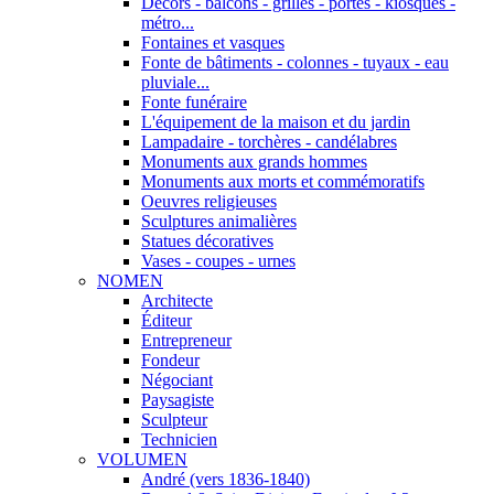
Décors - balcons - grilles - portes - kiosques -
métro...
Fontaines et vasques
Fonte de bâtiments - colonnes - tuyaux - eau
pluviale...
Fonte funéraire
L'équipement de la maison et du jardin
Lampadaire - torchères - candélabres
Monuments aux grands hommes
Monuments aux morts et commémoratifs
Oeuvres religieuses
Sculptures animalières
Statues décoratives
Vases - coupes - urnes
NOMEN
Architecte
Éditeur
Entrepreneur
Fondeur
Négociant
Paysagiste
Sculpteur
Technicien
VOLUMEN
André (vers 1836-1840)