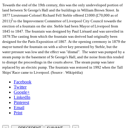
Towards the end of the 19th century, this was the only undeveloped portion of
land between St George's Hall and the buildings in William Brown Street. In
1877 Lieutenant-Colonel Richard Fell Steble offered £1000 (£70,000 as of
]
2011)
to the Improvement Committee of Liverpool City Council towards the
erection of a fountain on the site. Steble had been Mayor of Liverpool from
1845 to 1847. The fountain was designed by Paul Liénard and was unveiled in
1879.The casting from which the fountain was derived had originally been
designed for the Paris Exposition of 1867. At the opening ceremony in 1879 the
mayor turned the fountain on with a silver key presented by Steble, but the
water pressure was low and the effect was "dismal". The water was pumped by a
steam pump in the basement of St George's Hall, and the noise from this tended
to disrupt the proceedings in the courts above. The steam pump was later
replaced by an electric pump. The fountain was restored in 1992 when the Tall
Ships' Race came to Liverpool. (Source : Wikipédia)
Facebook
Twitter
Google+
LinkedIn
Pinterest
Email
Print