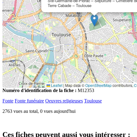
Ste-Germaine-de-Pibrac – Sépulture – Cimetière d
Terre Cabade – Toulouse
Leaflet
|
Map data ©
OpenStreetMap
contributors,
C
Numéro d'identification de la fiche :
M12353
Fonte
Fonte funéraire
Oeuvres religieuses
Toulouse
2763 vues au total, 0 vues aujourd'hui
Ces fiches peuvent aussi vous intéresser :