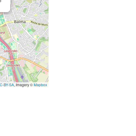
e
C-BY-SA
, Imagery ©
Mapbox