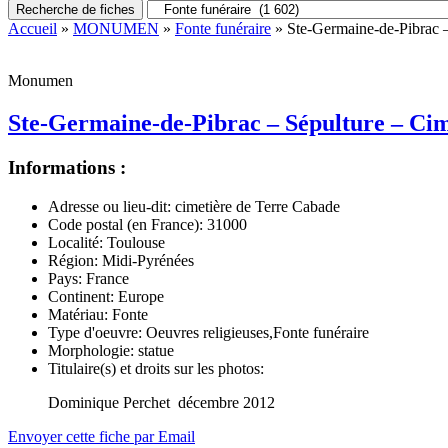
Recherche de fiches
Accueil
»
MONUMEN
»
Fonte funéraire
» Ste-Germaine-de-Pibrac –
Monumen
Ste-Germaine-de-Pibrac – Sépulture – Cim
Informations :
Adresse ou lieu-dit:
cimetière de Terre Cabade
Code postal (en France):
31000
Localité:
Toulouse
Région:
Midi-Pyrénées
Pays:
France
Continent:
Europe
Matériau:
Fonte
Type d'oeuvre:
Oeuvres religieuses,Fonte funéraire
Morphologie:
statue
Titulaire(s) et droits sur les photos:
Dominique Perchet décembre 2012
Envoyer cette fiche par Email