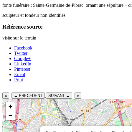
fonte funéraire : Sainte-Germaine-de-Pibrac ornant une sépulture – c
sculpteur et fondeur non identifiés
Référence source
visite sur le terrain
Facebook
Twitter
Google+
LinkedIn
Pinterest
Email
Print
«
← PRECEDENT
SUIVANT →
»
+
−