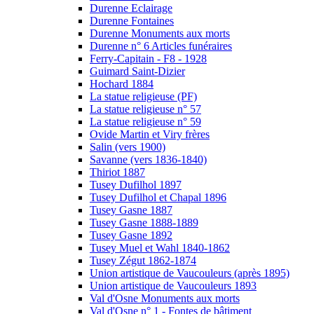
Durenne Eclairage
Durenne Fontaines
Durenne Monuments aux morts
Durenne n° 6 Articles funéraires
Ferry-Capitain - F8 - 1928
Guimard Saint-Dizier
Hochard 1884
La statue religieuse (PF)
La statue religieuse n° 57
La statue religieuse n° 59
Ovide Martin et Viry frères
Salin (vers 1900)
Savanne (vers 1836-1840)
Thiriot 1887
Tusey Dufilhol 1897
Tusey Dufilhol et Chapal 1896
Tusey Gasne 1887
Tusey Gasne 1888-1889
Tusey Gasne 1892
Tusey Muel et Wahl 1840-1862
Tusey Zégut 1862-1874
Union artistique de Vaucouleurs (après 1895)
Union artistique de Vaucouleurs 1893
Val d'Osne Monuments aux morts
Val d'Osne n° 1 - Fontes de bâtiment