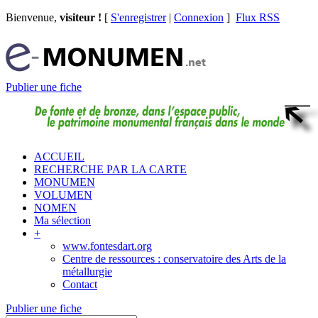
Bienvenue,
visiteur !
[
S'enregistrer
|
Connexion
]
Flux RSS
Publier une fiche
ACCUEIL
RECHERCHE PAR LA CARTE
MONUMEN
VOLUMEN
NOMEN
Ma sélection
+
www.fontesdart.org
Centre de ressources : conservatoire des Arts de la
métallurgie
Contact
Publier une fiche