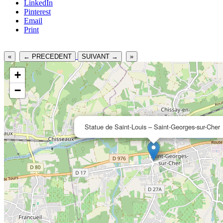
LinkedIn
Pinterest
Email
Print
«
← PRECEDENT
SUIVANT →
»
+
−
Statue de Saint-Louis – Saint-Georges-sur-Cher