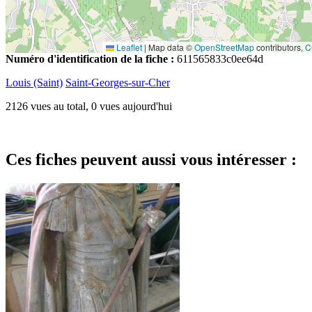
Leaflet
|
Map data ©
OpenStreetMap
contributors,
C
Numéro d'identification de la fiche :
611565833c0ee64d
Louis (Saint)
Saint-Georges-sur-Cher
2126 vues au total, 0 vues aujourd'hui
Ces fiches peuvent aussi vous intéresser :