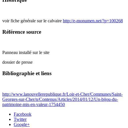
voir fiche générale sur le calvaire
http://e-monumen.net/?p=100268
Référence source
Panneau installé sur le site
dossier de presse
Bibliographie et liens
http://www.lanouvellerepublique.fr/Loir-et-Cher/Communes/Saint-
Georges-sur-Cher/n/Contenus/Articles/2014/01/12/Un-bijou-du-
patrimoine-mis-en-valeur-1754450
Facebook
Twitter
Google+