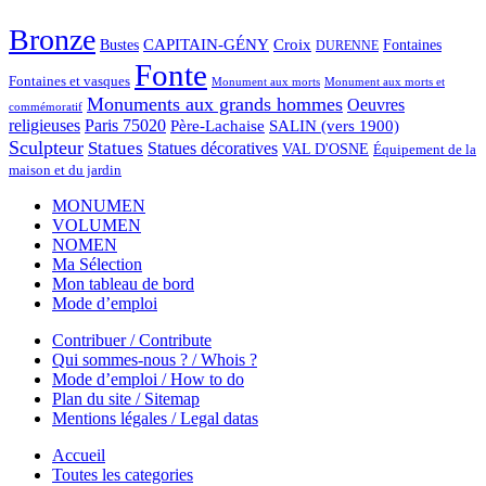
Bronze
CAPITAIN-GÉNY
Bustes
Croix
Fontaines
DURENNE
Fonte
Fontaines et vasques
Monument aux morts et
Monument aux morts
Monuments aux grands hommes
Oeuvres
commémoratif
religieuses
Paris 75020
Père-Lachaise
SALIN (vers 1900)
Sculpteur
Statues
Statues décoratives
VAL D'OSNE
Équipement de la
maison et du jardin
MONUMEN
VOLUMEN
NOMEN
Ma Sélection
Mon tableau de bord
Mode d’emploi
Contribuer / Contribute
Qui sommes-nous ? / Whois ?
Mode d’emploi / How to do
Plan du site / Sitemap
Mentions légales / Legal datas
Accueil
Toutes les categories