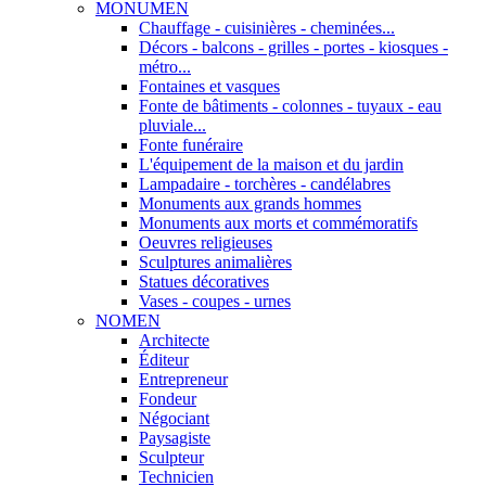
MONUMEN
Chauffage - cuisinières - cheminées...
Décors - balcons - grilles - portes - kiosques -
métro...
Fontaines et vasques
Fonte de bâtiments - colonnes - tuyaux - eau
pluviale...
Fonte funéraire
L'équipement de la maison et du jardin
Lampadaire - torchères - candélabres
Monuments aux grands hommes
Monuments aux morts et commémoratifs
Oeuvres religieuses
Sculptures animalières
Statues décoratives
Vases - coupes - urnes
NOMEN
Architecte
Éditeur
Entrepreneur
Fondeur
Négociant
Paysagiste
Sculpteur
Technicien