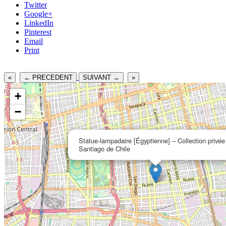
Twitter
Google+
LinkedIn
Pinterest
Email
Print
«
← PRECEDENT
SUIVANT →
»
+
−
Statue-lampadaire [Égyptienne] – Collection privée
Santiago de Chile