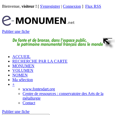
Bienvenue,
visiteur !
[
S'enregistrer
|
Connexion
]
Flux RSS
Publier une fiche
ACCUEIL
RECHERCHE PAR LA CARTE
MONUMEN
VOLUMEN
NOMEN
Ma sélection
+
www.fontesdart.org
Centre de ressources : conservatoire des Arts de la
métallurgie
Contact
Publier une fiche