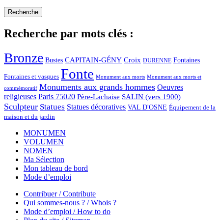
Recherche par mots clés :
Bronze
CAPITAIN-GÉNY
Bustes
Croix
Fontaines
DURENNE
Fonte
Fontaines et vasques
Monument aux morts et
Monument aux morts
Monuments aux grands hommes
Oeuvres
commémoratif
religieuses
Paris 75020
Père-Lachaise
SALIN (vers 1900)
Sculpteur
Statues
Statues décoratives
VAL D'OSNE
Équipement de la
maison et du jardin
MONUMEN
VOLUMEN
NOMEN
Ma Sélection
Mon tableau de bord
Mode d’emploi
Contribuer / Contribute
Qui sommes-nous ? / Whois ?
Mode d’emploi / How to do