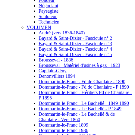
Fondeur
Négociant
Paysagiste
Sculpteur
Technicien
VOLUMEN
André (vers 1836-1840)
Bayard & Saint-Dizier - Fascicule n° 2
Bayard & Saint-Dizier - Fascicule n° 3
Bayard & Saint-Dizier - Fascicule n° 4
Bayard & Saint-Dizier - Fascicule n° 5
Brousseval - 1886
Brousseval - Matériel d'usines à gaz - 1923
Capitain-Gény
Denonvilliers 1894
Dommartin-le-Franc - Fd de Chanlaire - 1890
Dommartin-le-Franc - Fd de Chanlaire - P 1890
Dommartin-le-Franc - Héritiers Fd de Chanlaire -
P 1895
Dommartin-le-Franc - Le Bachellé - 1849-1890
Dommartin-le-Franc - Le Bachellé - P 1849
Dommartin-le-Franc - Le Bachellé & de
Chanlaire - Vers 1860
Dommartin-le-Franc 1899
Dommartin-le-Franc 1936