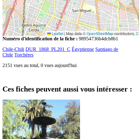
Leaflet
|
Map data ©
OpenStreetMap
contributors,
C
Numéro d'identification de la fiche :
98954736b4dcb8b1
Chile-Chili
DUR_1868_PL201_C
Égyptienne
Santiago de
Chile
Torchères
2151 vues au total, 0 vues aujourd'hui
Ces fiches peuvent aussi vous intéresser :