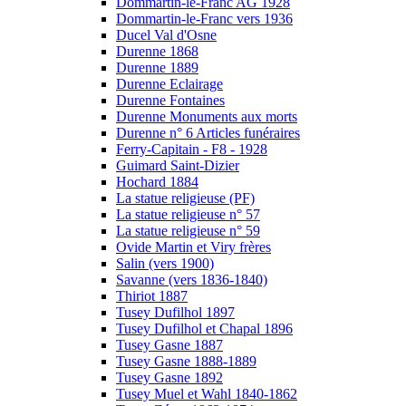
Dommartin-le-Franc AG 1928
Dommartin-le-Franc vers 1936
Ducel Val d'Osne
Durenne 1868
Durenne 1889
Durenne Eclairage
Durenne Fontaines
Durenne Monuments aux morts
Durenne n° 6 Articles funéraires
Ferry-Capitain - F8 - 1928
Guimard Saint-Dizier
Hochard 1884
La statue religieuse (PF)
La statue religieuse n° 57
La statue religieuse n° 59
Ovide Martin et Viry frères
Salin (vers 1900)
Savanne (vers 1836-1840)
Thiriot 1887
Tusey Dufilhol 1897
Tusey Dufilhol et Chapal 1896
Tusey Gasne 1887
Tusey Gasne 1888-1889
Tusey Gasne 1892
Tusey Muel et Wahl 1840-1862