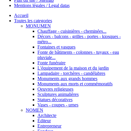
Plan du site / Sitemap
Mentions légales / Legal datas
Accueil
Toutes les categories
MONUMEN
Chauffage - cuisinières - cheminées...
Décors - balcons - grilles - portes - kiosques -
métro...
Fontaines et vasques
Fonte de bâtiments - colonnes - tuyaux - eau
pluviale...
Fonte funéraire
L'équipement de la maison et du jardin
Lampadaire - torchères - candélabres
Monuments aux grands hommes
Monuments aux morts et commémoratifs
Oeuvres religieuses
Sculptures animalières
Statues décoratives
Vases - coupes - urnes
NOMEN
Architecte
Éditeur
Entrepreneur