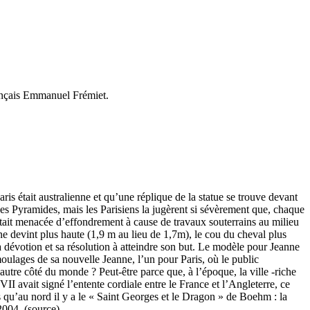
français Emmanuel Frémiet.
t australienne et qu’une réplique de la statue se trouve devant
es Pyramides, mais les Parisiens la jugèrent si sévèrement que, chaque
 était menacée d’effondrement à cause de travaux souterrains au milieu
nne devint plus haute (1,9 m au lieu de 1,7m), le cou du cheval plus
sa dévotion et sa résolution à atteindre son but. Le modèle pour Jeanne
moulages de sa nouvelle Jeanne, l’un pour Paris, où le public
utre côté du monde ? Peut-être parce que, à l’époque, la ville -riche
VII avait signé l’entente cordiale entre le France et l’Angleterre, ce
ors qu’au nord il y a le « Saint Georges et le Dragon » de Boehm : la
004. (source)