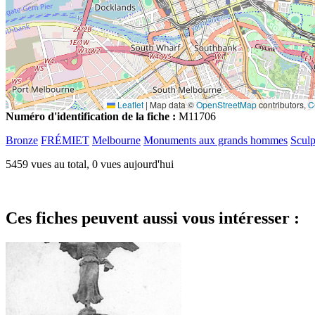
Leaflet
|
Map data ©
OpenStreetMap
contributors,
C
Numéro d'identification de la fiche :
M11706
Bronze
FRÉMIET
Melbourne
Monuments aux grands hommes
Sculp
5459 vues au total, 0 vues aujourd'hui
Ces fiches peuvent aussi vous intéresser :