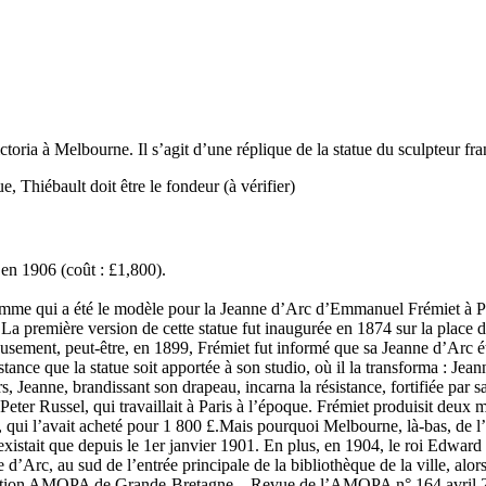
ctoria à Melbourne. Il s’agit d’une réplique de la statue du sculpteur 
e, Thiébault doit être le fondeur (à vérifier)
 en 1906 (coût : £1,800).
été le modèle pour la Jeanne d’Arc d’Emmanuel Frémiet à Paris étai
 première version de cette statue fut inaugurée en 1874 sur la place d
ureusement, peut-être, en 1899, Frémiet fut informé que sa Jeanne d’Arc
tance que la statue soit apportée à son studio, où il la transforma : Jea
s, Jeanne, brandissant son drapeau, incarna la résistance, fortifiée par 
eter Russel, qui travaillait à Paris à l’époque. Frémiet produisit deux 
 qui l’avait acheté pour 1 800 £.Mais pourquoi Melbourne, là-bas, de l’a
’existait que depuis le 1er janvier 1901. En plus, en 1904, le roi Edward 
e d’Arc, au sud de l’entrée principale de la bibliothèque de la ville, al
 section AMOPA de Grande-Bretagne. Revue de l’AMOPA n° 164 avril 2