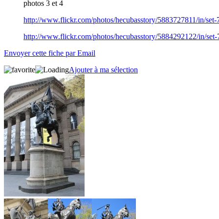
photos 3 et 4
http://www.flickr.com/photos/hecubasstory/5883727811/in/se
http://www.flickr.com/photos/hecubasstory/5884292122/in/se
Envoyer cette fiche par Email
Ajouter à ma sélection