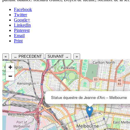
Facebook
Twitter
Google+
LinkedIn
Pinterest
Email
Print
«
← PRECEDENT
SUIVANT →
»
+
−
Statue équestre de Jeanne d’Arc – Melbourne