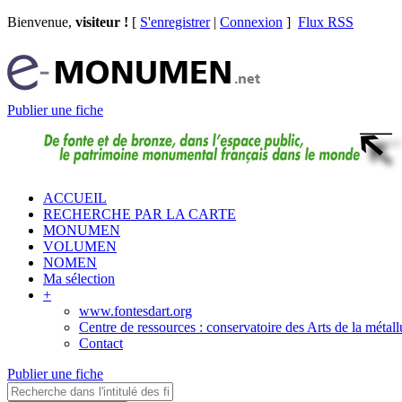
Bienvenue,
visiteur !
[
S'enregistrer
|
Connexion
]
Flux RSS
Publier une fiche
ACCUEIL
RECHERCHE PAR LA CARTE
MONUMEN
VOLUMEN
NOMEN
Ma sélection
+
www.fontesdart.org
Centre de ressources : conservatoire des Arts de la métall
Contact
Publier une fiche