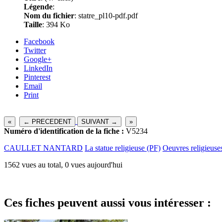
Légende
:
Nom du fichier
: statre_pl10-pdf.pdf
Taille
: 394 Ko
Facebook
Twitter
Google+
LinkedIn
Pinterest
Email
Print
«
← PRECEDENT
SUIVANT →
»
Numéro d'identification de la fiche :
V5234
CAULLET NANTARD
La statue religieuse (PF)
Oeuvres religieuse
1562 vues au total, 0 vues aujourd'hui
Ces fiches peuvent aussi vous intéresser :