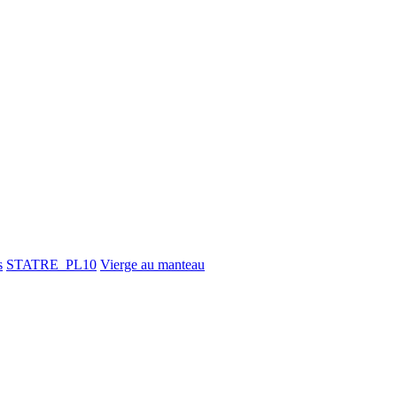
s
STATRE_PL10
Vierge au manteau