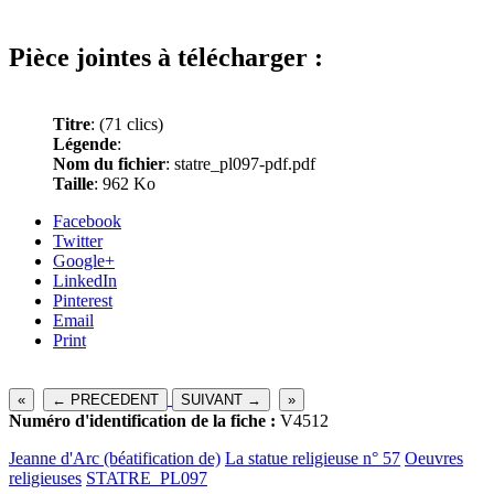
Pièce jointes à télécharger :
Titre
:
(71 clics)
Légende
:
Nom du fichier
: statre_pl097-pdf.pdf
Taille
: 962 Ko
Facebook
Twitter
Google+
LinkedIn
Pinterest
Email
Print
«
← PRECEDENT
SUIVANT →
»
Numéro d'identification de la fiche :
V4512
Jeanne d'Arc (béatification de)
La statue religieuse n° 57
Oeuvres
religieuses
STATRE_PL097