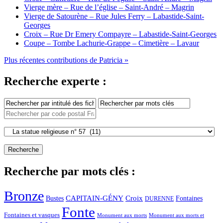
Vierge mère – Rue de l’église – Saint-André – Magrin
Vierge de Satourène – Rue Jules Ferry – Labastide-Saint-
Georges
Croix – Rue Dr Emery Compayre – Labastide-Saint-Georges
Coupe – Tombe Lachurie-Grappe – Cimetière – Lavaur
Plus récentes contributions de Patricia »
Recherche experte :
Recherche par mots clés :
Bronze
CAPITAIN-GÉNY
Bustes
Croix
Fontaines
DURENNE
Fonte
Fontaines et vasques
Monument aux morts et
Monument aux morts