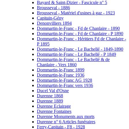
Bayard & Saint-Dizier - Fascicule n° 5
Brousseval - 1886
Brousseval - Matériel d'usines à gaz - 1923
Capitain-Gény
Denonvilliers 1894
Dommartin-le-Franc - Fd de Chanlaire - 1890
Dommartin-le-Franc - Fd de Chanlaire - P 1890
Dommartin-le-Franc - Héritiers Fd de Chanlaire -
P 1895
Dommartin-le-Franc - Le Bachellé - 1849-1890
Dommartin-le-Franc - Le Bachellé - P 1849
Dommartin-le-Franc - Le Bachellé & de
Chanlaire - Vers 1860
Dommartin-le-Franc 1899
Dommartin-le-Franc 1936
Dommartin-le-Franc AG 1928
Dommartin-le-Franc vers 1936
Ducel Val d'Osne
Durenne 1868
Durenne 1889
Durenne Eclairage
Durenne Fontaines
Durenne Monuments aux morts
Durenne n° 6 Articles funéraires
Ferry-Capitain - F8 - 1928