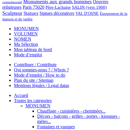
Monuments aux grands hommes
Oeuvres
commémoratif
religieuses
Paris 75020
Père-Lachaise
SALIN (vers 1900)
Sculpteur
Statues
Statues décoratives
VAL D'OSNE
Équipement de la
maison et du jardin
MONUMEN
VOLUMEN
NOMEN
Ma Sélection
Mon tableau de bord
Mode d’emploi
Contribuer / Contribute
Qui sommes-nous ? / Whois ?
Mode d’emploi / How to do
Plan du site / Sitemap
Mentions légales / Legal datas
Accueil
Toutes les categories
MONUMEN
Chauffage - cuisinières - cheminées...
Décors - balcons - grilles - portes - kiosques -
métro...
Fontaines et vasques