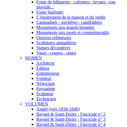
Fonte de bâtiments - colonnes - tuyaux - eau
pluviale...
Fonte funéraire
L'équipement de la maison et du jardin
Lampadaire - torchères - candélabres
Monuments aux grands hommes
Monuments aux morts et commémoratifs
Oeuvres religieuses
Sculptures animalières
Statues décoratives
Vases - coupes - urnes
NOMEN
Architecte
Éditeur
Entrepreneur
Fondeur
Négociant
Paysagiste
Sculpteur
Technicien
VOLUMEN
André (vers 1836-1840)
Bayard & Saint-Dizier - Fascicule n° 2
Bayard & Saint-Dizier - Fascicule n° 3
Bayard & Saint-Dizier - Fascicule n° 4