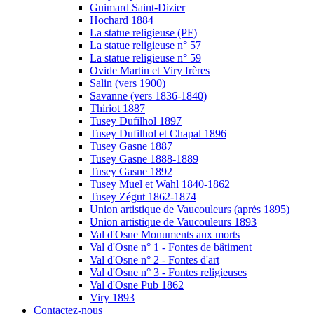
Guimard Saint-Dizier
Hochard 1884
La statue religieuse (PF)
La statue religieuse n° 57
La statue religieuse n° 59
Ovide Martin et Viry frères
Salin (vers 1900)
Savanne (vers 1836-1840)
Thiriot 1887
Tusey Dufilhol 1897
Tusey Dufilhol et Chapal 1896
Tusey Gasne 1887
Tusey Gasne 1888-1889
Tusey Gasne 1892
Tusey Muel et Wahl 1840-1862
Tusey Zégut 1862-1874
Union artistique de Vaucouleurs (après 1895)
Union artistique de Vaucouleurs 1893
Val d'Osne Monuments aux morts
Val d'Osne n° 1 - Fontes de bâtiment
Val d'Osne n° 2 - Fontes d'art
Val d'Osne n° 3 - Fontes religieuses
Val d'Osne Pub 1862
Viry 1893
Contactez-nous