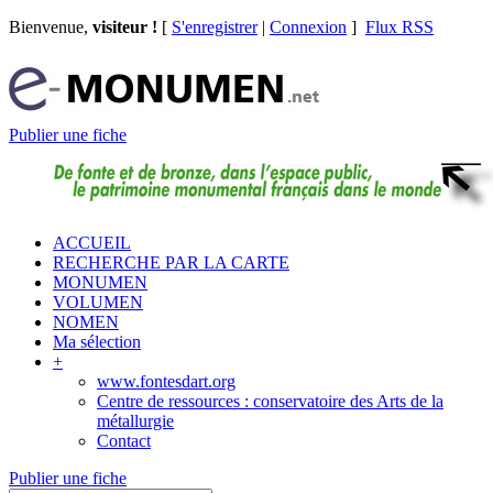
Bienvenue,
visiteur !
[
S'enregistrer
|
Connexion
]
Flux RSS
Publier une fiche
ACCUEIL
RECHERCHE PAR LA CARTE
MONUMEN
VOLUMEN
NOMEN
Ma sélection
+
www.fontesdart.org
Centre de ressources : conservatoire des Arts de la
métallurgie
Contact
Publier une fiche