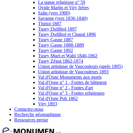
La statue religieuse n° 59
Ovide Martin et Viry frères
Salin (vers 1900)
Savanne (vers 1836-1840)
Thiriot 1887
Tusey Dufilhol 1897
Tusey Dufilhol et Chapal 1896
Tusey Gasne 1887
Tusey Gasne 1888-1889
Tusey Gasne 1892
Tusey Muel et Wahl 1840-1862
Tusey Zégut 1862-1874
Union artistique de Vaucouleurs (après 1895)
Union artistique de Vaucouleurs 1893
Val d'Osne Monuments aux morts
Val d'Osne n° 1 - Fontes de bâtiment
Val d'Osne n° 2 - Fontes d'art
Val d'Osne n° 3 - Fontes religieuses
Val d'Osne Pub 1862
Viry 1893
Contactez-nous
Recherche géographique
Ressources presse