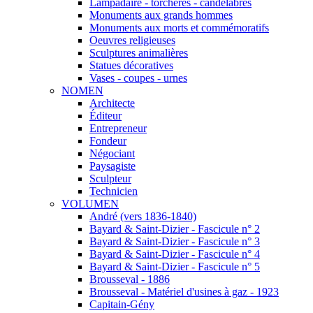
Lampadaire - torchères - candélabres
Monuments aux grands hommes
Monuments aux morts et commémoratifs
Oeuvres religieuses
Sculptures animalières
Statues décoratives
Vases - coupes - urnes
NOMEN
Architecte
Éditeur
Entrepreneur
Fondeur
Négociant
Paysagiste
Sculpteur
Technicien
VOLUMEN
André (vers 1836-1840)
Bayard & Saint-Dizier - Fascicule n° 2
Bayard & Saint-Dizier - Fascicule n° 3
Bayard & Saint-Dizier - Fascicule n° 4
Bayard & Saint-Dizier - Fascicule n° 5
Brousseval - 1886
Brousseval - Matériel d'usines à gaz - 1923
Capitain-Gény