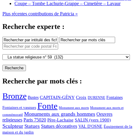
Coupe – Tombe Lachurie-Grappe – Cimetière – Lavaur
Plus récentes contributions de Patricia »
Recherche experte :
Recherche par mots clés :
Bronze
CAPITAIN-GÉNY
Bustes
Croix
Fontaines
DURENNE
Fonte
Fontaines et vasques
Monument aux morts et
Monument aux morts
Monuments aux grands hommes
Oeuvres
commémoratif
religieuses
Paris 75020
Père-Lachaise
SALIN (vers 1900)
Sculpteur
Statues
Statues décoratives
VAL D'OSNE
Équipement de la
maison et du jardin