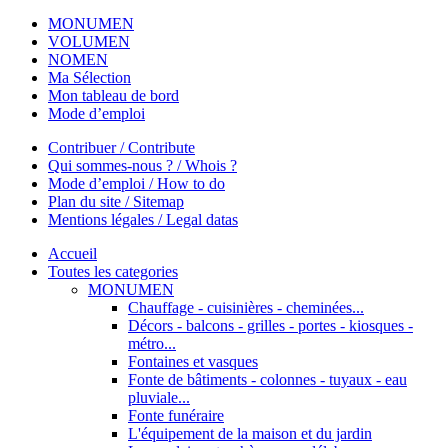
MONUMEN
VOLUMEN
NOMEN
Ma Sélection
Mon tableau de bord
Mode d’emploi
Contribuer / Contribute
Qui sommes-nous ? / Whois ?
Mode d’emploi / How to do
Plan du site / Sitemap
Mentions légales / Legal datas
Accueil
Toutes les categories
MONUMEN
Chauffage - cuisinières - cheminées...
Décors - balcons - grilles - portes - kiosques -
métro...
Fontaines et vasques
Fonte de bâtiments - colonnes - tuyaux - eau
pluviale...
Fonte funéraire
L'équipement de la maison et du jardin