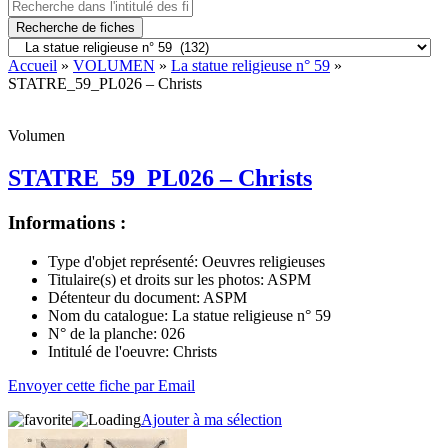
Recherche de fiches
Accueil
»
VOLUMEN
»
La statue religieuse n° 59
»
STATRE_59_PL026 – Christs
Volumen
STATRE_59_PL026 – Christs
Informations :
Type d'objet représenté:
Oeuvres religieuses
Titulaire(s) et droits sur les photos:
ASPM
Détenteur du document:
ASPM
Nom du catalogue:
La statue religieuse n° 59
N° de la planche:
026
Intitulé de l'oeuvre:
Christs
Envoyer cette fiche par Email
Ajouter à ma sélection