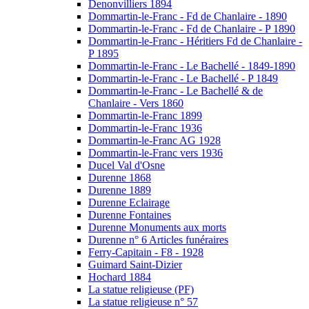
Denonvilliers 1894
Dommartin-le-Franc - Fd de Chanlaire - 1890
Dommartin-le-Franc - Fd de Chanlaire - P 1890
Dommartin-le-Franc - Héritiers Fd de Chanlaire -
P 1895
Dommartin-le-Franc - Le Bachellé - 1849-1890
Dommartin-le-Franc - Le Bachellé - P 1849
Dommartin-le-Franc - Le Bachellé & de
Chanlaire - Vers 1860
Dommartin-le-Franc 1899
Dommartin-le-Franc 1936
Dommartin-le-Franc AG 1928
Dommartin-le-Franc vers 1936
Ducel Val d'Osne
Durenne 1868
Durenne 1889
Durenne Eclairage
Durenne Fontaines
Durenne Monuments aux morts
Durenne n° 6 Articles funéraires
Ferry-Capitain - F8 - 1928
Guimard Saint-Dizier
Hochard 1884
La statue religieuse (PF)
La statue religieuse n° 57