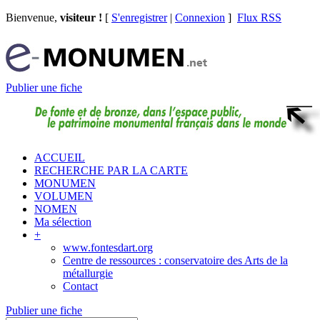
Bienvenue,
visiteur !
[
S'enregistrer
|
Connexion
]
Flux RSS
Publier une fiche
ACCUEIL
RECHERCHE PAR LA CARTE
MONUMEN
VOLUMEN
NOMEN
Ma sélection
+
www.fontesdart.org
Centre de ressources : conservatoire des Arts de la
métallurgie
Contact
Publier une fiche