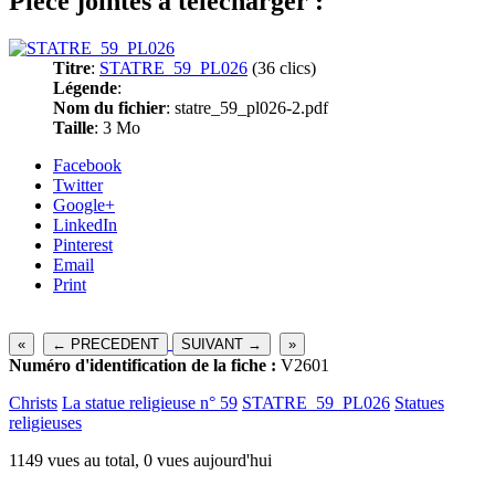
Pièce jointes à télécharger :
Titre
:
STATRE_59_PL026
(36 clics)
Légende
:
Nom du fichier
: statre_59_pl026-2.pdf
Taille
: 3 Mo
Facebook
Twitter
Google+
LinkedIn
Pinterest
Email
Print
«
← PRECEDENT
SUIVANT →
»
Numéro d'identification de la fiche :
V2601
Christs
La statue religieuse n° 59
STATRE_59_PL026
Statues
religieuses
1149 vues au total, 0 vues aujourd'hui