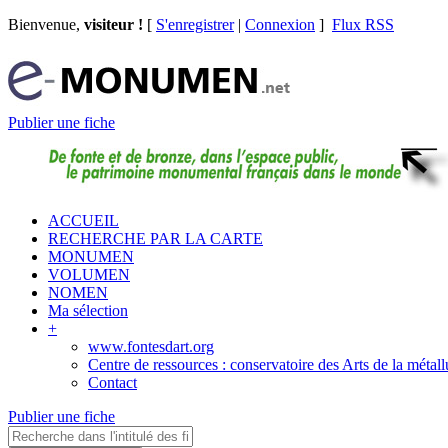
Bienvenue,
visiteur !
[
S'enregistrer
|
Connexion
]
Flux RSS
Publier une fiche
ACCUEIL
RECHERCHE PAR LA CARTE
MONUMEN
VOLUMEN
NOMEN
Ma sélection
+
www.fontesdart.org
Centre de ressources : conservatoire des Arts de la métall
Contact
Publier une fiche