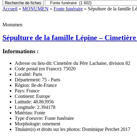
Recherche de fiches
Accueil
»
MONUMEN
»
Fonte funéraire
» Sépulture de la famille L
Monumen
Sépulture de la famille Lépine – Cimetière
Informations :
Adresse ou lieu-dit:
Cimetière du Père Lachaise, division 82
Code postal (en France):
75020
Localité:
Paris
Département:
75 - Paris
Région:
Ile-de-France
Pays:
France
Continent:
Europe
Latitude:
48.863956
Longitude:
2.394178
Matériau:
Fonte
Type d'oeuvre:
Fonte funéraire
Morphologie:
ornement
Titulaire(s) et droits sur les photos:
Dominique Perchet 2017