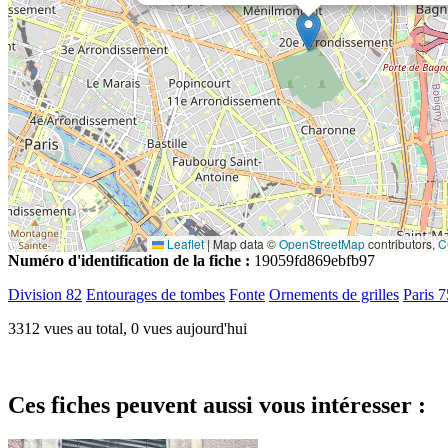
Leaflet
|
Map data ©
OpenStreetMap
contributors,
C
Numéro d'identification de la fiche :
19059fd869ebfb97
Division 82
Entourages de tombes
Fonte
Ornements de grilles
Paris 
3312 vues au total, 0 vues aujourd'hui
Ces fiches peuvent aussi vous intéresser :