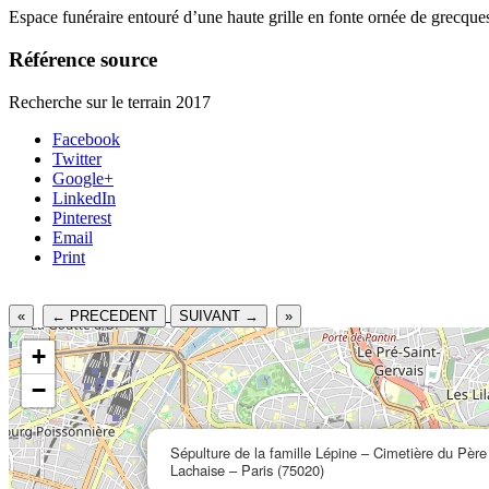
Espace funéraire entouré d’une haute grille en fonte ornée de grecq
Référence source
Recherche sur le terrain 2017
Facebook
Twitter
Google+
LinkedIn
Pinterest
Email
Print
«
← PRECEDENT
SUIVANT →
»
+
−
Sépulture de la famille Lépine – Cimetière du Père
Lachaise – Paris (75020)