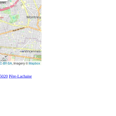
C-BY-SA
, Imagery ©
Mapbox
75020
Père-Lachaise