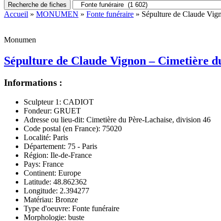
Recherche de fiches
Accueil
»
MONUMEN
»
Fonte funéraire
» Sépulture de Claude Vign
Monumen
Sépulture de Claude Vignon – Cimetière d
Informations :
Sculpteur 1:
CADIOT
Fondeur:
GRUET
Adresse ou lieu-dit:
Cimetière du Père-Lachaise, division 46
Code postal (en France):
75020
Localité:
Paris
Département:
75 - Paris
Région:
Ile-de-France
Pays:
France
Continent:
Europe
Latitude:
48.862362
Longitude:
2.394277
Matériau:
Bronze
Type d'oeuvre:
Fonte funéraire
Morphologie:
buste