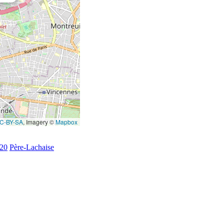
C-BY-SA
, Imagery ©
Mapbox
020
Père-Lachaise