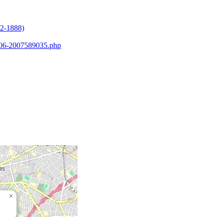
32-1888)
-2006-2007589035.php
×