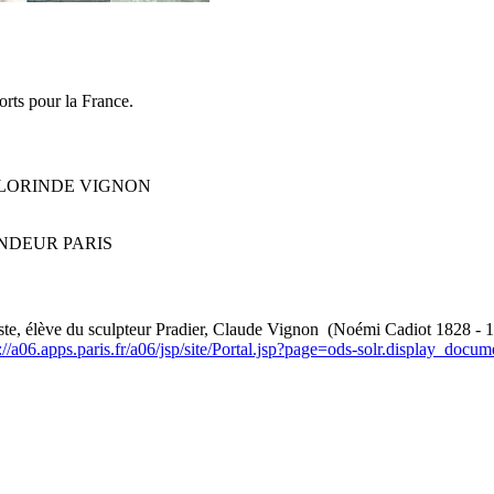
rts pour la France.
E CLORINDE VIGNON
T FONDEUR PARIS
niste, élève du sculpteur Pradier, Claude Vignon (Noémi Cadiot 1828 - 
p://a06.apps.paris.fr/a06/jsp/site/Portal.jsp?page=ods-solr.display_d