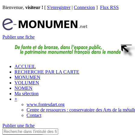
Bienvenue,
visiteur !
[
S'enregistrer
|
Connexion
]
Flux RSS
Publier une fiche
ACCUEIL
RECHERCHE PAR LA CARTE
MONUMEN
VOLUMEN
NOMEN
Ma sélection
+
www.fontesdart.org
Centre de ressources : conservatoire des Arts de la métall
Contact
Publier une fiche