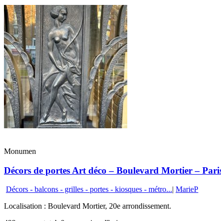
Monumen
Décors de portes Art déco – Boulevard Mortier – Pari
Décors - balcons - grilles - portes - kiosques - métro...
|
MarieP
Localisation : Boulevard Mortier, 20e arrondissement.