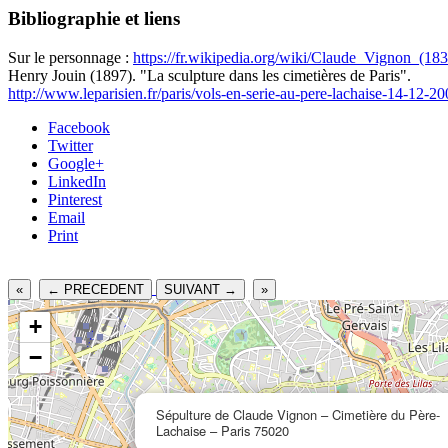
Bibliographie et liens
Sur le personnage :
https://fr.wikipedia.org/wiki/Claude_Vignon_(18
Henry Jouin (1897). "La sculpture dans les cimetières de Paris".
http://www.leparisien.fr/paris/vols-en-serie-au-pere-lachaise-14-12
Facebook
Twitter
Google+
LinkedIn
Pinterest
Email
Print
«
← PRECEDENT
SUIVANT →
»
+
−
Sépulture de Claude Vignon – Cimetière du Père-
Lachaise – Paris 75020