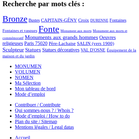
Recherche par mots clés :
Bronze
CAPITAIN-GÉNY
Bustes
Croix
Fontaines
DURENNE
Fonte
Fontaines et vasques
Monument aux morts et
Monument aux morts
Monuments aux grands hommes
Oeuvres
commémoratif
religieuses
Paris 75020
Père-Lachaise
SALIN (vers 1900)
Sculpteur
Statues
Statues décoratives
VAL D'OSNE
Équipement de la
maison et du jardin
MONUMEN
VOLUMEN
NOMEN
Ma Sélection
Mon tableau de bord
Mode d’emploi
Contribuer / Contribute
Qui sommes-nous ? / Whois ?
Mode d’emploi / How to do
Plan du site / Sitemap
Mentions légales / Legal datas
Accueil