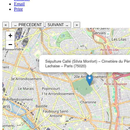
Email
Print
«
← PRECEDENT
SUIVANT →
»
+
−
Sépulture Callé (Silvia Monfort) – Cimetière du Pè
Lachaise – Paris (75020)