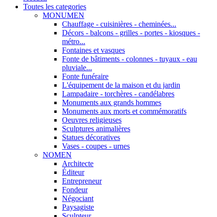
Toutes les categories
MONUMEN
Chauffage - cuisinières - cheminées...
Décors - balcons - grilles - portes - kiosques -
métro...
Fontaines et vasques
Fonte de bâtiments - colonnes - tuyaux - eau
pluviale...
Fonte funéraire
L'équipement de la maison et du jardin
Lampadaire - torchères - candélabres
Monuments aux grands hommes
Monuments aux morts et commémoratifs
Oeuvres religieuses
Sculptures animalières
Statues décoratives
Vases - coupes - urnes
NOMEN
Architecte
Éditeur
Entrepreneur
Fondeur
Négociant
Paysagiste
Sculpteur