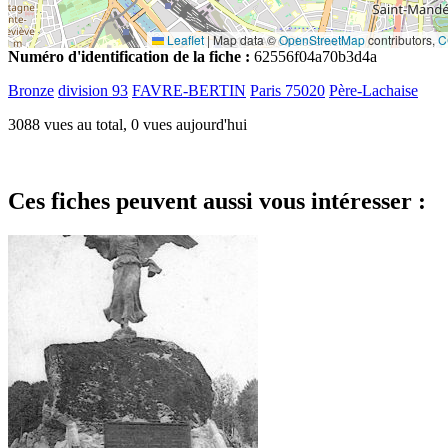
Leaflet
|
Map data ©
OpenStreetMap
contributors,
C
Numéro d'identification de la fiche :
62556f04a70b3d4a
Bronze
division 93
FAVRE-BERTIN
Paris 75020
Père-Lachaise
3088 vues au total, 0 vues aujourd'hui
Ces fiches peuvent aussi vous intéresser :