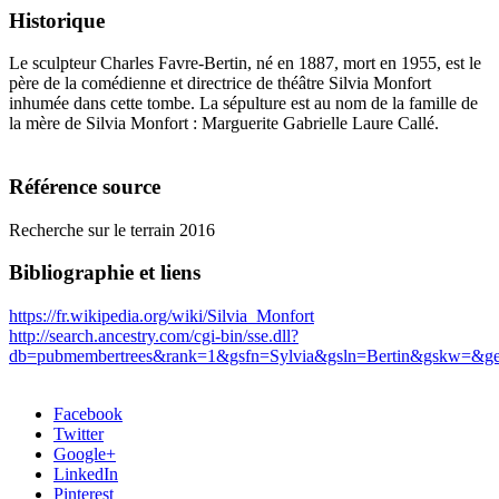
Historique
Le sculpteur Charles Favre-Bertin, né en 1887, mort en 1955, est le
père de la comédienne et directrice de théâtre Silvia Monfort
inhumée dans cette tombe. La sépulture est au nom de la famille de
la mère de Silvia Monfort : Marguerite Gabrielle Laure Callé.
Référence source
Recherche sur le terrain 2016
Bibliographie et liens
https://fr.wikipedia.org/wiki/Silvia_Monfort
http://search.ancestry.com/cgi-bin/sse.dll?
db=pubmembertrees&rank=1&gsfn=Sylvia&gsln=Bertin&gskw=&g
Facebook
Twitter
Google+
LinkedIn
Pinterest