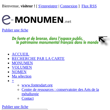
Bienvenue,
visiteur !
[
S'enregistrer
|
Connexion
]
Flux RSS
Publier une fiche
ACCUEIL
RECHERCHE PAR LA CARTE
MONUMEN
VOLUMEN
NOMEN
Ma sélection
+
www.fontesdart.org
Centre de ressources : conservatoire des Arts de la
métallurgie
Contact
Publier une fiche