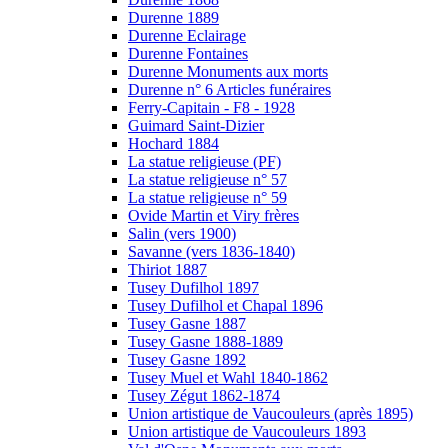
Durenne 1889
Durenne Eclairage
Durenne Fontaines
Durenne Monuments aux morts
Durenne n° 6 Articles funéraires
Ferry-Capitain - F8 - 1928
Guimard Saint-Dizier
Hochard 1884
La statue religieuse (PF)
La statue religieuse n° 57
La statue religieuse n° 59
Ovide Martin et Viry frères
Salin (vers 1900)
Savanne (vers 1836-1840)
Thiriot 1887
Tusey Dufilhol 1897
Tusey Dufilhol et Chapal 1896
Tusey Gasne 1887
Tusey Gasne 1888-1889
Tusey Gasne 1892
Tusey Muel et Wahl 1840-1862
Tusey Zégut 1862-1874
Union artistique de Vaucouleurs (après 1895)
Union artistique de Vaucouleurs 1893