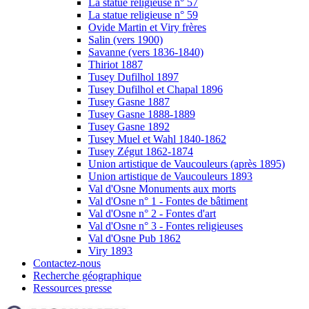
La statue religieuse n° 57
La statue religieuse n° 59
Ovide Martin et Viry frères
Salin (vers 1900)
Savanne (vers 1836-1840)
Thiriot 1887
Tusey Dufilhol 1897
Tusey Dufilhol et Chapal 1896
Tusey Gasne 1887
Tusey Gasne 1888-1889
Tusey Gasne 1892
Tusey Muel et Wahl 1840-1862
Tusey Zégut 1862-1874
Union artistique de Vaucouleurs (après 1895)
Union artistique de Vaucouleurs 1893
Val d'Osne Monuments aux morts
Val d'Osne n° 1 - Fontes de bâtiment
Val d'Osne n° 2 - Fontes d'art
Val d'Osne n° 3 - Fontes religieuses
Val d'Osne Pub 1862
Viry 1893
Contactez-nous
Recherche géographique
Ressources presse