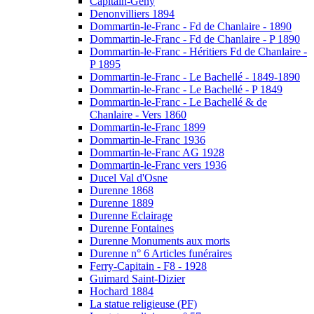
Capitain-Gény
Denonvilliers 1894
Dommartin-le-Franc - Fd de Chanlaire - 1890
Dommartin-le-Franc - Fd de Chanlaire - P 1890
Dommartin-le-Franc - Héritiers Fd de Chanlaire -
P 1895
Dommartin-le-Franc - Le Bachellé - 1849-1890
Dommartin-le-Franc - Le Bachellé - P 1849
Dommartin-le-Franc - Le Bachellé & de
Chanlaire - Vers 1860
Dommartin-le-Franc 1899
Dommartin-le-Franc 1936
Dommartin-le-Franc AG 1928
Dommartin-le-Franc vers 1936
Ducel Val d'Osne
Durenne 1868
Durenne 1889
Durenne Eclairage
Durenne Fontaines
Durenne Monuments aux morts
Durenne n° 6 Articles funéraires
Ferry-Capitain - F8 - 1928
Guimard Saint-Dizier
Hochard 1884
La statue religieuse (PF)