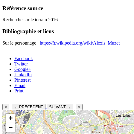
Référence source
Recherche sur le terrain 2016
Bibliographie et liens
Sur le personnage :
https://fr.wikipedia.org/wiki/Alexis_Muzet
Facebook
Twitter
Google+
LinkedIn
Pinterest
Email
Print
«
← PRECEDENT
SUIVANT →
»
+
−