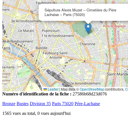
Sépulture Alexis Muzet – Cimetière du Père
Lachaise – Paris (75020)
Leaflet
|
Map data ©
OpenStreetMap
contributors,
C
Numéro d'identification de la fiche :
27586b68d23d076
Bronze
Bustes
Division 35
Paris 75020
Père-Lachaise
1565 vues au total, 0 vues aujourd'hui