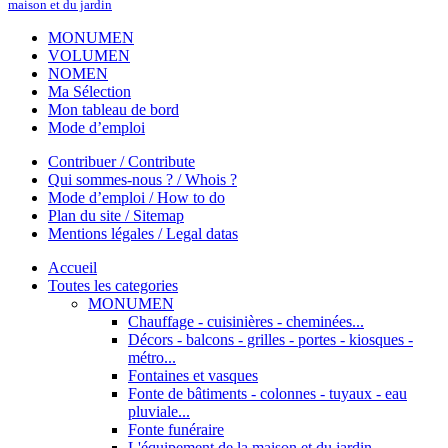
maison et du jardin
MONUMEN
VOLUMEN
NOMEN
Ma Sélection
Mon tableau de bord
Mode d’emploi
Contribuer / Contribute
Qui sommes-nous ? / Whois ?
Mode d’emploi / How to do
Plan du site / Sitemap
Mentions légales / Legal datas
Accueil
Toutes les categories
MONUMEN
Chauffage - cuisinières - cheminées...
Décors - balcons - grilles - portes - kiosques -
métro...
Fontaines et vasques
Fonte de bâtiments - colonnes - tuyaux - eau
pluviale...
Fonte funéraire
L'équipement de la maison et du jardin