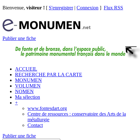
Bienvenue,
visiteur !
[
S'enregistrer
|
Connexion
]
Flux RSS
Publier une fiche
ACCUEIL
RECHERCHE PAR LA CARTE
MONUMEN
VOLUMEN
NOMEN
Ma sélection
+
www.fontesdart.org
Centre de ressources : conservatoire des Arts de la
métallurgie
Contact
Publier une fiche