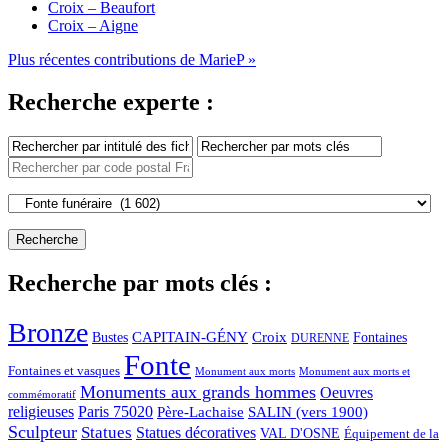
Croix – Beaufort
Croix – Aigne
Plus récentes contributions de MarieP »
Recherche experte :
Recherche par mots clés :
Bronze
CAPITAIN-GÉNY
Bustes
Croix
Fontaines
DURENNE
Fonte
Fontaines et vasques
Monument aux morts et
Monument aux morts
Monuments aux grands hommes
Oeuvres
commémoratif
religieuses
Paris 75020
Père-Lachaise
SALIN (vers 1900)
Sculpteur
Statues
Statues décoratives
VAL D'OSNE
Équipement de la