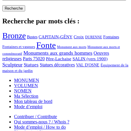
Recherche par mots clés :
Bronze
CAPITAIN-GÉNY
Bustes
Croix
Fontaines
DURENNE
Fonte
Fontaines et vasques
Monument aux morts et
Monument aux morts
Monuments aux grands hommes
Oeuvres
commémoratif
religieuses
Paris 75020
Père-Lachaise
SALIN (vers 1900)
Sculpteur
Statues
Statues décoratives
VAL D'OSNE
Équipement de la
maison et du jardin
MONUMEN
VOLUMEN
NOMEN
Ma Sélection
Mon tableau de bord
Mode d’emploi
Contribuer / Contribute
Qui sommes-nous ? / Whois ?
Mode d’emploi / How to do