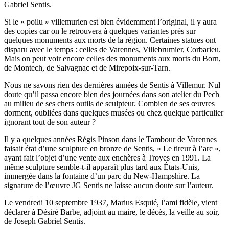
Gabriel Sentis.
Si le « poilu » villemurien est bien évidemment l’original, il y aura
des copies car on le retrouvera à quelques variantes près sur
quelques monuments aux morts de la région. Certaines statues ont
disparu avec le temps : celles de Varennes, Villebrumier, Corbarieu.
Mais on peut voir encore celles des monuments aux morts du Born,
de Montech, de Salvagnac et de Mirepoix-sur-Tarn.
Nous ne savons rien des dernières années de Sentis à Villemur. Nul
doute qu’il passa encore bien des journées dans son atelier du Pech
au milieu de ses chers outils de sculpteur. Combien de ses œuvres
dorment, oubliées dans quelques musées ou chez quelque particulier
ignorant tout de son auteur ?
Il y a quelques années Régis Pinson dans le Tambour de Varennes
faisait état d’une sculpture en bronze de Sentis, « Le tireur à l’arc »,
ayant fait l’objet d’une vente aux enchères à Troyes en 1991. La
même sculpture semble-t-il apparaît plus tard aux États-Unis,
immergée dans la fontaine d’un parc du New-Hampshire. La
signature de l’œuvre JG Sentis ne laisse aucun doute sur l’auteur.
Le vendredi 10 septembre 1937, Marius Esquié, l’ami fidèle, vient
déclarer à Désiré Barbe, adjoint au maire, le décès, la veille au soir,
de Joseph Gabriel Sentis.