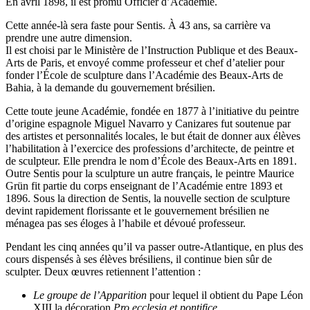
En avril 1898, il est promu Officier d’Académie.
Cette année-là sera faste pour Sentis. À 43 ans, sa carrière va
prendre une autre dimension.
Il est choisi par le Ministère de l’Instruction Publique et des Beaux-
Arts de Paris, et envoyé comme professeur et chef d’atelier pour
fonder l’École de sculpture dans l’Académie des Beaux-Arts de
Bahia, à la demande du gouvernement brésilien.
Cette toute jeune Académie, fondée en 1877 à l’initiative du peintre
d’origine espagnole Miguel Navarro y Canizares fut soutenue par
des artistes et personnalités locales, le but était de donner aux élèves
l’habilitation à l’exercice des professions d’architecte, de peintre et
de sculpteur. Elle prendra le nom d’École des Beaux-Arts en 1891.
Outre Sentis pour la sculpture un autre français, le peintre Maurice
Grün fit partie du corps enseignant de l’Académie entre 1893 et
1896. Sous la direction de Sentis, la nouvelle section de sculpture
devint rapidement florissante et le gouvernement brésilien ne
ménagea pas ses éloges à l’habile et dévoué professeur.
Pendant les cinq années qu’il va passer outre-Atlantique, en plus des
cours dispensés à ses élèves brésiliens, il continue bien sûr de
sculpter. Deux œuvres retiennent l’attention :
Le groupe de l’Apparition
pour lequel il obtient du Pape Léon
XIII la décoration
Pro ecclesia et pontifice