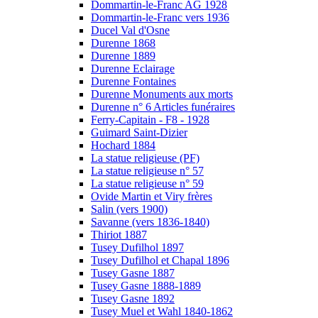
Dommartin-le-Franc AG 1928
Dommartin-le-Franc vers 1936
Ducel Val d'Osne
Durenne 1868
Durenne 1889
Durenne Eclairage
Durenne Fontaines
Durenne Monuments aux morts
Durenne n° 6 Articles funéraires
Ferry-Capitain - F8 - 1928
Guimard Saint-Dizier
Hochard 1884
La statue religieuse (PF)
La statue religieuse n° 57
La statue religieuse n° 59
Ovide Martin et Viry frères
Salin (vers 1900)
Savanne (vers 1836-1840)
Thiriot 1887
Tusey Dufilhol 1897
Tusey Dufilhol et Chapal 1896
Tusey Gasne 1887
Tusey Gasne 1888-1889
Tusey Gasne 1892
Tusey Muel et Wahl 1840-1862