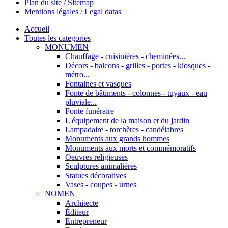
Plan du site / Sitemap
Mentions légales / Legal datas
Accueil
Toutes les categories
MONUMEN
Chauffage - cuisinières - cheminées...
Décors - balcons - grilles - portes - kiosques -
métro...
Fontaines et vasques
Fonte de bâtiments - colonnes - tuyaux - eau
pluviale...
Fonte funéraire
L'équipement de la maison et du jardin
Lampadaire - torchères - candélabres
Monuments aux grands hommes
Monuments aux morts et commémoratifs
Oeuvres religieuses
Sculptures animalières
Statues décoratives
Vases - coupes - urnes
NOMEN
Architecte
Éditeur
Entrepreneur