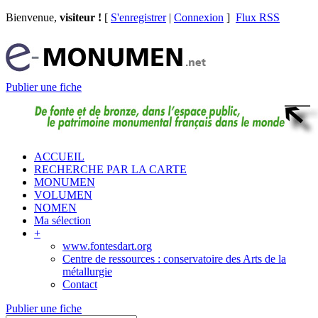
Bienvenue,
visiteur !
[
S'enregistrer
|
Connexion
]
Flux RSS
Publier une fiche
ACCUEIL
RECHERCHE PAR LA CARTE
MONUMEN
VOLUMEN
NOMEN
Ma sélection
+
www.fontesdart.org
Centre de ressources : conservatoire des Arts de la
métallurgie
Contact
Publier une fiche