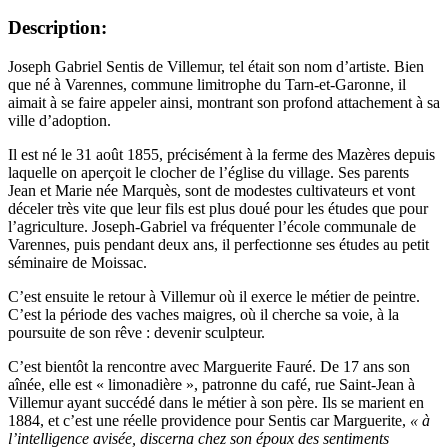
Description:
Joseph Gabriel Sentis de Villemur, tel était son nom d’artiste. Bien
que né à Varennes, commune limitrophe du Tarn-et-Garonne, il
aimait à se faire appeler ainsi, montrant son profond attachement à sa
ville d’adoption.
Il est né le 31 août 1855, précisément à la ferme des Mazères depuis
laquelle on aperçoit le clocher de l’église du village. Ses parents
Jean et Marie née Marquès, sont de modestes cultivateurs et vont
déceler très vite que leur fils est plus doué pour les études que pour
l’agriculture. Joseph-Gabriel va fréquenter l’école communale de
Varennes, puis pendant deux ans, il perfectionne ses études au petit
séminaire de Moissac.
C’est ensuite le retour à Villemur où il exerce le métier de peintre.
C’est la période des vaches maigres, où il cherche sa voie, à la
poursuite de son rêve : devenir sculpteur.
C’est bientôt la rencontre avec Marguerite Fauré. De 17 ans son
aînée, elle est « limonadière », patronne du café, rue Saint-Jean à
Villemur ayant succédé dans le métier à son père. Ils se marient en
1884, et c’est une réelle providence pour Sentis car Marguerite,
« à
l’intelligence avisée, discerna chez son époux des sentiments