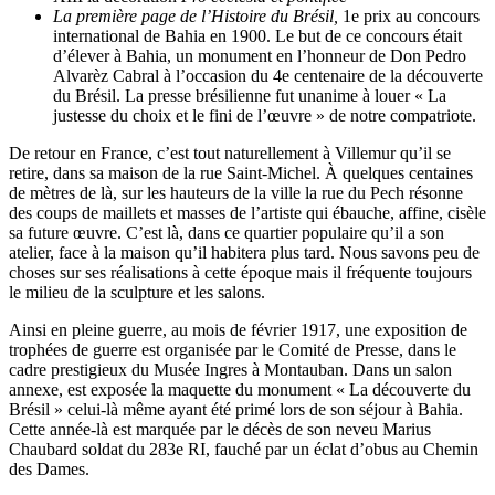
La première page de l’Histoire du Brésil,
1e prix au concours
international de Bahia en 1900. Le but de ce concours était
d’élever à Bahia, un monument en l’honneur de Don Pedro
Alvarèz Cabral à l’occasion du 4e centenaire de la découverte
du Brésil. La presse brésilienne fut unanime à louer « La
justesse du choix et le fini de l’œuvre » de notre compatriote.
De retour en France, c’est tout naturellement à Villemur qu’il se
retire, dans sa maison de la rue Saint-Michel. À quelques centaines
de mètres de là, sur les hauteurs de la ville la rue du Pech résonne
des coups de maillets et masses de l’artiste qui ébauche, affine, cisèle
sa future œuvre. C’est là, dans ce quartier populaire qu’il a son
atelier, face à la maison qu’il habitera plus tard. Nous savons peu de
choses sur ses réalisations à cette époque mais il fréquente toujours
le milieu de la sculpture et les salons.
Ainsi en pleine guerre, au mois de février 1917, une exposition de
trophées de guerre est organisée par le Comité de Presse, dans le
cadre prestigieux du Musée Ingres à Montauban. Dans un salon
annexe, est exposée la maquette du monument « La découverte du
Brésil » celui-là même ayant été primé lors de son séjour à Bahia.
Cette année-là est marquée par le décès de son neveu Marius
Chaubard soldat du 283e RI, fauché par un éclat d’obus au Chemin
des Dames.