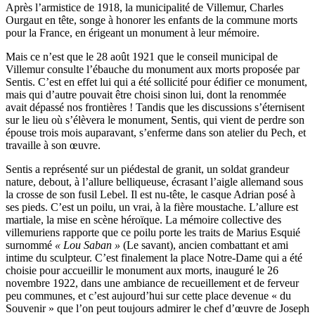
Après l’armistice de 1918, la municipalité de Villemur, Charles
Ourgaut en tête, songe à honorer les enfants de la commune morts
pour la France, en érigeant un monument à leur mémoire.
Mais ce n’est que le 28 août 1921 que le conseil municipal de
Villemur consulte l’ébauche du monument aux morts proposée par
Sentis. C’est en effet lui qui a été sollicité pour édifier ce monument,
mais qui d’autre pouvait être choisi sinon lui, dont la renommée
avait dépassé nos frontières ! Tandis que les discussions s’éternisent
sur le lieu où s’élèvera le monument, Sentis, qui vient de perdre son
épouse trois mois auparavant, s’enferme dans son atelier du Pech, et
travaille à son œuvre.
Sentis a représenté sur un piédestal de granit, un soldat grandeur
nature, debout, à l’allure belliqueuse, écrasant l’aigle allemand sous
la crosse de son fusil Lebel. Il est nu-tête, le casque Adrian posé à
ses pieds. C’est un poilu, un vrai, à la fière moustache. L’allure est
martiale, la mise en scène héroïque. La mémoire collective des
villemuriens rapporte que ce poilu porte les traits de Marius Esquié
surnommé
« Lou Saban »
(Le savant), ancien combattant et ami
intime du sculpteur. C’est finalement la place Notre-Dame qui a été
choisie pour accueillir le monument aux morts, inauguré le 26
novembre 1922, dans une ambiance de recueillement et de ferveur
peu communes, et c’est aujourd’hui sur cette place devenue « du
Souvenir » que l’on peut toujours admirer le chef d’œuvre de Joseph