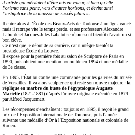
d’artiste qui méritaient d’être mis en valeur, si bien qu’elle
l’orienta sans peine, vers d’autres horizons, et devint ainsi
l’instigatrice de la moisson de succès futurs ».
Il entre alors à l’École des Beaux-Arts de Toulouse à un âge avancé
mais il rattrape vite le temps perdu, et ses professeurs Alexandre
Laborde et Jacques-Jules Labatut se réjouissent bientôt d’avoir un si
bon élève.
Ce n’est que le début de sa carrière, car il intègre bientôt la
prestigieuse École du Louvre.
Il expose pour la première fois au salon de Sculpture de Paris en
1890, puis obtient une mention honorable en 1894 et une médaille
de 3e classe.
En 1895, l’État lui confie une commande pour les galeries du musée
de Versailles. Il va alors sculpter ce qui reste son œuvre majeure :
la
réplique en marbre du buste de l’égyptologue Auguste
Mariette
(1821-1881) d’après l’œuvre originale exécutée en 1879
par Alfred Jacquemart.
Les récompenses s’enchaînent : toujours en 1895, il reçoit le grand
prix de l’Exposition internationale de Toulouse, puis l’année
suivante une médaille d’Or à l’Exposition nationale et coloniale de
Rouen.