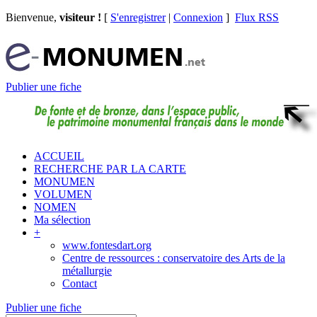
Bienvenue,
visiteur !
[
S'enregistrer
|
Connexion
]
Flux RSS
Publier une fiche
ACCUEIL
RECHERCHE PAR LA CARTE
MONUMEN
VOLUMEN
NOMEN
Ma sélection
+
www.fontesdart.org
Centre de ressources : conservatoire des Arts de la
métallurgie
Contact
Publier une fiche