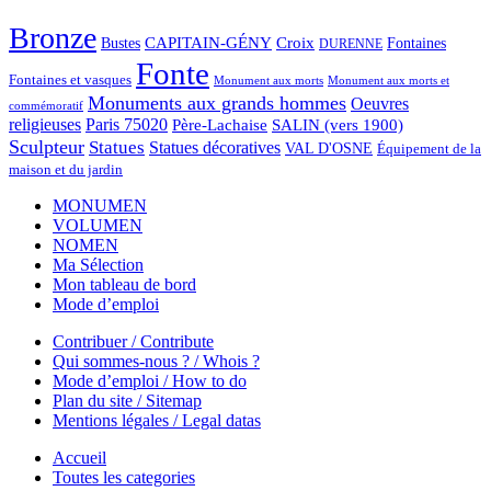
Bronze
CAPITAIN-GÉNY
Bustes
Croix
Fontaines
DURENNE
Fonte
Fontaines et vasques
Monument aux morts et
Monument aux morts
Monuments aux grands hommes
Oeuvres
commémoratif
religieuses
Paris 75020
Père-Lachaise
SALIN (vers 1900)
Sculpteur
Statues
Statues décoratives
VAL D'OSNE
Équipement de la
maison et du jardin
MONUMEN
VOLUMEN
NOMEN
Ma Sélection
Mon tableau de bord
Mode d’emploi
Contribuer / Contribute
Qui sommes-nous ? / Whois ?
Mode d’emploi / How to do
Plan du site / Sitemap
Mentions légales / Legal datas
Accueil
Toutes les categories