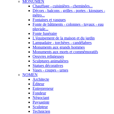
MONUMEN
Chauffage - cuisinières - cheminées...
Décors - balcons - grilles - portes - kiosques -
métro...
Fontaines et vasques
Fonte de bâtiments - colonnes - tuyaux - eau
pluviale...
Fonte funéraire
L'équipement de la maison et du jardin
Lampadaire - torchères - candélabres
Monuments aux grands hommes
Monuments aux morts et commémoratifs
Oeuvres religieuses
Sculptures animalières
Statues décoratives
Vases - coupes - urnes
NOMEN
Architecte
Éditeur
Entrepreneur
Fondeur
Négociant
Paysagiste
Sculpteur
Technicien