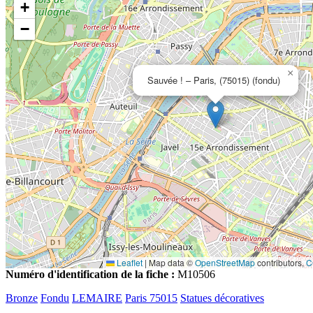
+
−
×
Sauvée ! – Paris, (75015) (fondu)
Leaflet
|
Map data ©
OpenStreetMap
contributors,
C
Numéro d'identification de la fiche :
M10506
Bronze
Fondu
LEMAIRE
Paris 75015
Statues décoratives