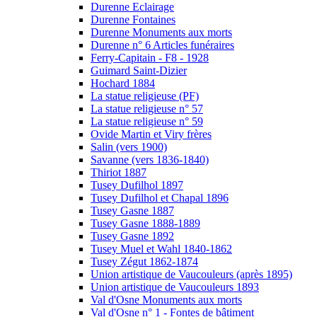
Durenne Eclairage
Durenne Fontaines
Durenne Monuments aux morts
Durenne n° 6 Articles funéraires
Ferry-Capitain - F8 - 1928
Guimard Saint-Dizier
Hochard 1884
La statue religieuse (PF)
La statue religieuse n° 57
La statue religieuse n° 59
Ovide Martin et Viry frères
Salin (vers 1900)
Savanne (vers 1836-1840)
Thiriot 1887
Tusey Dufilhol 1897
Tusey Dufilhol et Chapal 1896
Tusey Gasne 1887
Tusey Gasne 1888-1889
Tusey Gasne 1892
Tusey Muel et Wahl 1840-1862
Tusey Zégut 1862-1874
Union artistique de Vaucouleurs (après 1895)
Union artistique de Vaucouleurs 1893
Val d'Osne Monuments aux morts
Val d'Osne n° 1 - Fontes de bâtiment