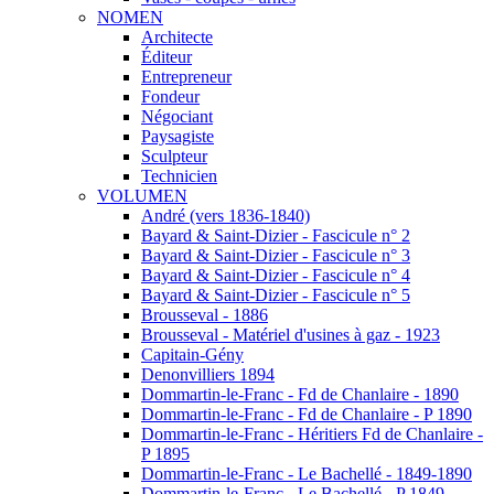
NOMEN
Architecte
Éditeur
Entrepreneur
Fondeur
Négociant
Paysagiste
Sculpteur
Technicien
VOLUMEN
André (vers 1836-1840)
Bayard & Saint-Dizier - Fascicule n° 2
Bayard & Saint-Dizier - Fascicule n° 3
Bayard & Saint-Dizier - Fascicule n° 4
Bayard & Saint-Dizier - Fascicule n° 5
Brousseval - 1886
Brousseval - Matériel d'usines à gaz - 1923
Capitain-Gény
Denonvilliers 1894
Dommartin-le-Franc - Fd de Chanlaire - 1890
Dommartin-le-Franc - Fd de Chanlaire - P 1890
Dommartin-le-Franc - Héritiers Fd de Chanlaire -
P 1895
Dommartin-le-Franc - Le Bachellé - 1849-1890
Dommartin-le-Franc - Le Bachellé - P 1849