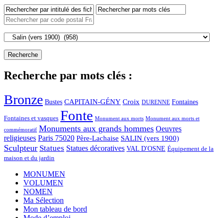
Recherche par mots clés :
Bronze
CAPITAIN-GÉNY
Bustes
Croix
Fontaines
DURENNE
Fonte
Fontaines et vasques
Monument aux morts et
Monument aux morts
Monuments aux grands hommes
Oeuvres
commémoratif
religieuses
Paris 75020
Père-Lachaise
SALIN (vers 1900)
Sculpteur
Statues
Statues décoratives
VAL D'OSNE
Équipement de la
maison et du jardin
MONUMEN
VOLUMEN
NOMEN
Ma Sélection
Mon tableau de bord
Mode d’emploi