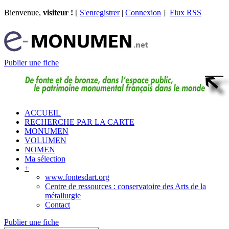
Bienvenue,
visiteur !
[
S'enregistrer
|
Connexion
]
Flux RSS
Publier une fiche
ACCUEIL
RECHERCHE PAR LA CARTE
MONUMEN
VOLUMEN
NOMEN
Ma sélection
+
www.fontesdart.org
Centre de ressources : conservatoire des Arts de la
métallurgie
Contact
Publier une fiche