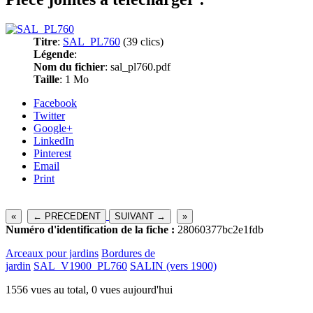
Titre
:
SAL_PL760
(39 clics)
Légende
:
Nom du fichier
: sal_pl760.pdf
Taille
: 1 Mo
Facebook
Twitter
Google+
LinkedIn
Pinterest
Email
Print
«
← PRECEDENT
SUIVANT →
»
Numéro d'identification de la fiche :
28060377bc2e1fdb
Arceaux pour jardins
Bordures de
jardin
SAL_V1900_PL760
SALIN (vers 1900)
1556 vues au total, 0 vues aujourd'hui