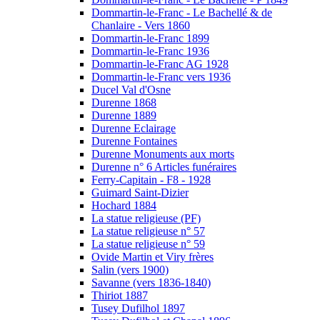
Dommartin-le-Franc - Le Bachellé & de
Chanlaire - Vers 1860
Dommartin-le-Franc 1899
Dommartin-le-Franc 1936
Dommartin-le-Franc AG 1928
Dommartin-le-Franc vers 1936
Ducel Val d'Osne
Durenne 1868
Durenne 1889
Durenne Eclairage
Durenne Fontaines
Durenne Monuments aux morts
Durenne n° 6 Articles funéraires
Ferry-Capitain - F8 - 1928
Guimard Saint-Dizier
Hochard 1884
La statue religieuse (PF)
La statue religieuse n° 57
La statue religieuse n° 59
Ovide Martin et Viry frères
Salin (vers 1900)
Savanne (vers 1836-1840)
Thiriot 1887
Tusey Dufilhol 1897