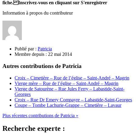
fiche. Inscrivez-vous en cliquant sur S'enregistrer
Information à propos du contributeur
Publié par :
Patricia
Membre depuis :
22 mai 2014
Autres contributions de Patricia
Croix – Cimetière – Rue de l’église – Saint-André – Magrin
Vierge mère – Rue de l’église – Saint-André – Magrin
Vierge de Satourène – Rue Jules Ferry – Labastide-Saint-
Georges
Croix – Rue Dr Emery Compayre – Labastide-Saint-Georges
Coupe – Tombe Lachurie-Grappe – Cimetière – Lavaur
Plus récentes contributions de Patricia »
Recherche experte :