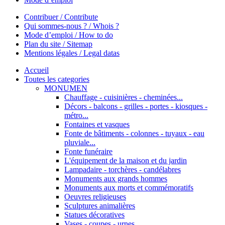
Contribuer / Contribute
Qui sommes-nous ? / Whois ?
Mode d’emploi / How to do
Plan du site / Sitemap
Mentions légales / Legal datas
Accueil
Toutes les categories
MONUMEN
Chauffage - cuisinières - cheminées...
Décors - balcons - grilles - portes - kiosques -
métro...
Fontaines et vasques
Fonte de bâtiments - colonnes - tuyaux - eau
pluviale...
Fonte funéraire
L'équipement de la maison et du jardin
Lampadaire - torchères - candélabres
Monuments aux grands hommes
Monuments aux morts et commémoratifs
Oeuvres religieuses
Sculptures animalières
Statues décoratives
Vases - coupes - urnes