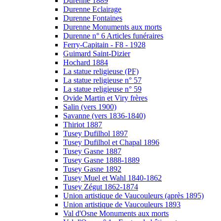
Durenne 1889
Durenne Eclairage
Durenne Fontaines
Durenne Monuments aux morts
Durenne n° 6 Articles funéraires
Ferry-Capitain - F8 - 1928
Guimard Saint-Dizier
Hochard 1884
La statue religieuse (PF)
La statue religieuse n° 57
La statue religieuse n° 59
Ovide Martin et Viry frères
Salin (vers 1900)
Savanne (vers 1836-1840)
Thiriot 1887
Tusey Dufilhol 1897
Tusey Dufilhol et Chapal 1896
Tusey Gasne 1887
Tusey Gasne 1888-1889
Tusey Gasne 1892
Tusey Muel et Wahl 1840-1862
Tusey Zégut 1862-1874
Union artistique de Vaucouleurs (après 1895)
Union artistique de Vaucouleurs 1893
Val d'Osne Monuments aux morts