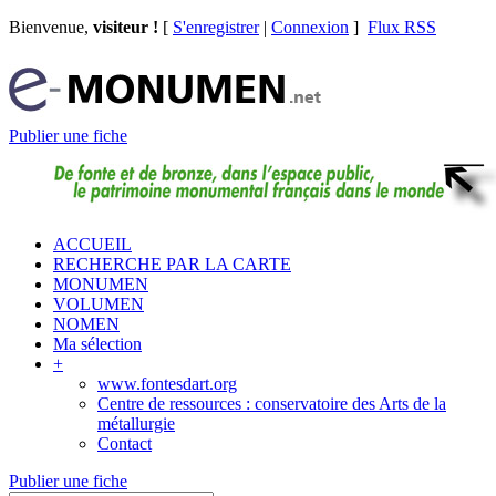
Bienvenue,
visiteur !
[
S'enregistrer
|
Connexion
]
Flux RSS
Publier une fiche
ACCUEIL
RECHERCHE PAR LA CARTE
MONUMEN
VOLUMEN
NOMEN
Ma sélection
+
www.fontesdart.org
Centre de ressources : conservatoire des Arts de la
métallurgie
Contact
Publier une fiche