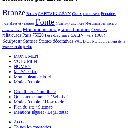
Bronze
CAPITAIN-GÉNY
Bustes
Croix
Fontaines
DURENNE
Fonte
Fontaines et vasques
Monument aux morts et
Monument aux morts
Monuments aux grands hommes
Oeuvres
commémoratif
religieuses
Paris 75020
Père-Lachaise
SALIN (vers 1900)
Sculpteur
Statues
Statues décoratives
VAL D'OSNE
Équipement de la
maison et du jardin
MONUMEN
VOLUMEN
NOMEN
Ma Sélection
Mon tableau de bord
Mode d’emploi
Contribuer / Contribute
Qui sommes-nous ? / Whois ?
Mode d’emploi / How to do
Plan du site / Sitemap
Mentions légales / Legal datas
Accueil
Toutes les categories