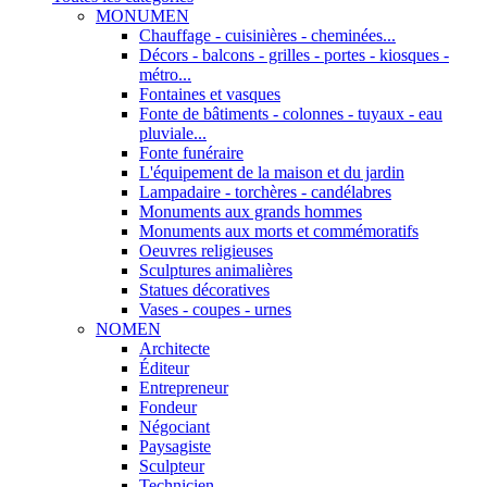
MONUMEN
Chauffage - cuisinières - cheminées...
Décors - balcons - grilles - portes - kiosques -
métro...
Fontaines et vasques
Fonte de bâtiments - colonnes - tuyaux - eau
pluviale...
Fonte funéraire
L'équipement de la maison et du jardin
Lampadaire - torchères - candélabres
Monuments aux grands hommes
Monuments aux morts et commémoratifs
Oeuvres religieuses
Sculptures animalières
Statues décoratives
Vases - coupes - urnes
NOMEN
Architecte
Éditeur
Entrepreneur
Fondeur
Négociant
Paysagiste
Sculpteur
Technicien