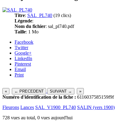
Titre
:
SAL_PL740
(19 clics)
Légende
:
Nom du fichier
: sal_pl740.pdf
Taille
: 1 Mo
Facebook
Twitter
Google+
LinkedIn
Pinterest
Email
Print
«
← PRECEDENT
SUIVANT →
»
Numéro d'identification de la fiche :
6116037585159f9f
Fleurons
Lances
SAL_V1900_PL740
SALIN (vers 1900)
728 vues au total, 0 vues aujourd'hui