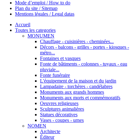
Mode d’emploi / How to do
Plan du site / Sitemap
Mentions légales / Legal datas
Accueil
Toutes les categories
MONUMEN
Chauffage - cuisinières - cheminées...
Décors - balcons - grilles - portes - kiosques -
métro...
Fontaines et vasques
Fonte de bâtiments - colonnes - tuyaux - eau
pluviale...
Fonte funéraire
L'équipement de la maison et du jardin
Lampadaire - torchères - candélabres
Monuments aux grands hommes
Monuments aux morts et commémoratifs
Oeuvres religieuses
Sculptures animalières
Statues décoratives
Vases - coupes - urnes
NOMEN
Architecte
Éditeur