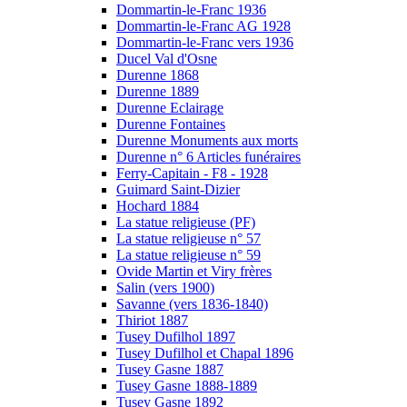
Dommartin-le-Franc 1936
Dommartin-le-Franc AG 1928
Dommartin-le-Franc vers 1936
Ducel Val d'Osne
Durenne 1868
Durenne 1889
Durenne Eclairage
Durenne Fontaines
Durenne Monuments aux morts
Durenne n° 6 Articles funéraires
Ferry-Capitain - F8 - 1928
Guimard Saint-Dizier
Hochard 1884
La statue religieuse (PF)
La statue religieuse n° 57
La statue religieuse n° 59
Ovide Martin et Viry frères
Salin (vers 1900)
Savanne (vers 1836-1840)
Thiriot 1887
Tusey Dufilhol 1897
Tusey Dufilhol et Chapal 1896
Tusey Gasne 1887
Tusey Gasne 1888-1889
Tusey Gasne 1892