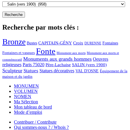
Recherche par mots clés :
Bronze
CAPITAIN-GÉNY
Bustes
Croix
Fontaines
DURENNE
Fonte
Fontaines et vasques
Monument aux morts et
Monument aux morts
Monuments aux grands hommes
Oeuvres
commémoratif
religieuses
Paris 75020
Père-Lachaise
SALIN (vers 1900)
Sculpteur
Statues
Statues décoratives
VAL D'OSNE
Équipement de la
maison et du jardin
MONUMEN
VOLUMEN
NOMEN
Ma Sélection
Mon tableau de bord
Mode d’emploi
Contribuer / Contribute
Qui sommes-nous ? / Whois ?