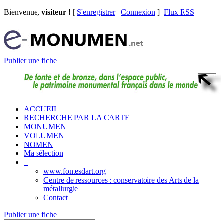
Bienvenue,
visiteur !
[
S'enregistrer
|
Connexion
]
Flux RSS
Publier une fiche
ACCUEIL
RECHERCHE PAR LA CARTE
MONUMEN
VOLUMEN
NOMEN
Ma sélection
+
www.fontesdart.org
Centre de ressources : conservatoire des Arts de la
métallurgie
Contact
Publier une fiche