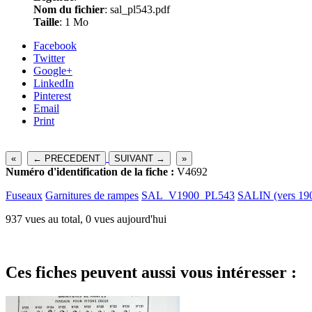
Nom du fichier
: sal_pl543.pdf
Taille
: 1 Mo
Facebook
Twitter
Google+
LinkedIn
Pinterest
Email
Print
«
← PRECEDENT
SUIVANT →
»
Numéro d'identification de la fiche :
V4692
Fuseaux
Garnitures de rampes
SAL_V1900_PL543
SALIN (vers 19
937 vues au total, 0 vues aujourd'hui
Ces fiches peuvent aussi vous intéresser :