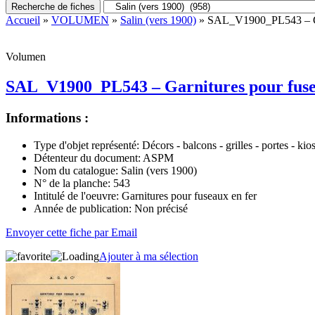
Recherche de fiches
Accueil
»
VOLUMEN
»
Salin (vers 1900)
» SAL_V1900_PL543 – Gar
Volumen
SAL_V1900_PL543 – Garnitures pour fuse
Informations :
Type d'objet représenté:
Décors - balcons - grilles - portes - kio
Détenteur du document:
ASPM
Nom du catalogue:
Salin (vers 1900)
N° de la planche:
543
Intitulé de l'oeuvre:
Garnitures pour fuseaux en fer
Année de publication:
Non précisé
Envoyer cette fiche par Email
Ajouter à ma sélection