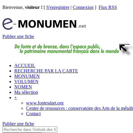
Bienvenue,
visiteur !
[
S'enregistrer
|
Connexion
]
Flux RSS
Publier une fiche
ACCUEIL
RECHERCHE PAR LA CARTE
MONUMEN
VOLUMEN
NOMEN
Ma sélection
+
www.fontesdart.org
Centre de ressources : conservatoire des Arts de la métall
Contact
Publier une fiche