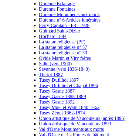
Durenne Eclairage
Durenne Fontaines
Durenne Monuments aux morts
Durenne n° 6 Articles funéraires
Ferry-Capitain - F8 - 1928
Guimard Saint-Dizier
Hochard 1884
La statue religieuse (PF)
La statue religieuse n° 57
La statue religieuse n° 59
Ovide Martin et Viry frères
Salin (vers 1900)
Savanne (vers 1836-1840)
Thiriot 1887
Tusey Dufilhol 1897
Tusey Dufilhol et Chapal 1896
Tusey Gasne 1887
Tusey Gasne 1888-1889
Tusey Gasne 1892
Tusey Muel et Wahl 1840-1862
Tusey Zégut 1862-1874
Union artistique de Vaucouleurs (après 1895)
Union artistique de Vaucouleurs 1893
Val d'Osne Monuments aux morts
Val d'Osne n° 1 - Fontes de bâtiment