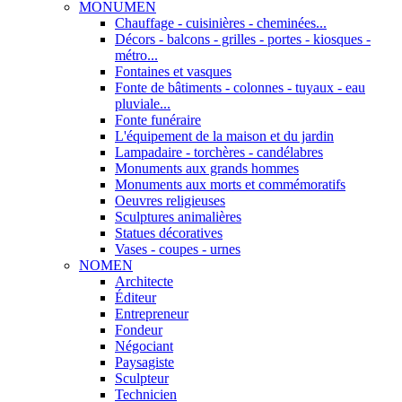
MONUMEN
Chauffage - cuisinières - cheminées...
Décors - balcons - grilles - portes - kiosques -
métro...
Fontaines et vasques
Fonte de bâtiments - colonnes - tuyaux - eau
pluviale...
Fonte funéraire
L'équipement de la maison et du jardin
Lampadaire - torchères - candélabres
Monuments aux grands hommes
Monuments aux morts et commémoratifs
Oeuvres religieuses
Sculptures animalières
Statues décoratives
Vases - coupes - urnes
NOMEN
Architecte
Éditeur
Entrepreneur
Fondeur
Négociant
Paysagiste
Sculpteur
Technicien