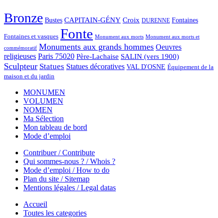
Bronze
CAPITAIN-GÉNY
Bustes
Croix
Fontaines
DURENNE
Fonte
Fontaines et vasques
Monument aux morts et
Monument aux morts
Monuments aux grands hommes
Oeuvres
commémoratif
religieuses
Paris 75020
Père-Lachaise
SALIN (vers 1900)
Sculpteur
Statues
Statues décoratives
VAL D'OSNE
Équipement de la
maison et du jardin
MONUMEN
VOLUMEN
NOMEN
Ma Sélection
Mon tableau de bord
Mode d’emploi
Contribuer / Contribute
Qui sommes-nous ? / Whois ?
Mode d’emploi / How to do
Plan du site / Sitemap
Mentions légales / Legal datas
Accueil
Toutes les categories