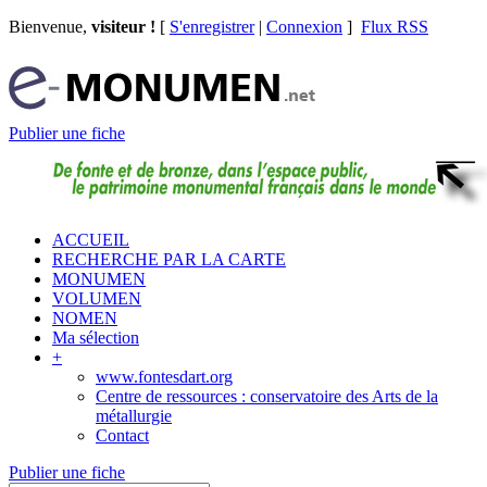
Bienvenue,
visiteur !
[
S'enregistrer
|
Connexion
]
Flux RSS
Publier une fiche
ACCUEIL
RECHERCHE PAR LA CARTE
MONUMEN
VOLUMEN
NOMEN
Ma sélection
+
www.fontesdart.org
Centre de ressources : conservatoire des Arts de la
métallurgie
Contact
Publier une fiche