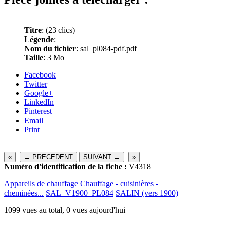
Titre
:
(23 clics)
Légende
:
Nom du fichier
: sal_pl084-pdf.pdf
Taille
: 3 Mo
Facebook
Twitter
Google+
LinkedIn
Pinterest
Email
Print
«
← PRECEDENT
SUIVANT →
»
Numéro d'identification de la fiche :
V4318
Appareils de chauffage
Chauffage - cuisinières -
cheminées...
SAL_V1900_PL084
SALIN (vers 1900)
1099 vues au total, 0 vues aujourd'hui