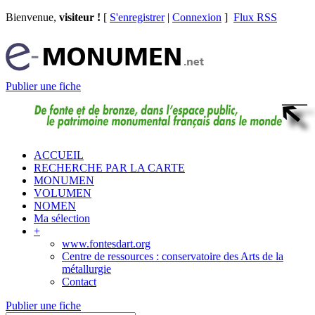
Bienvenue,
visiteur !
[
S'enregistrer
|
Connexion
]
Flux RSS
Publier une fiche
ACCUEIL
RECHERCHE PAR LA CARTE
MONUMEN
VOLUMEN
NOMEN
Ma sélection
+
www.fontesdart.org
Centre de ressources : conservatoire des Arts de la
métallurgie
Contact
Publier une fiche