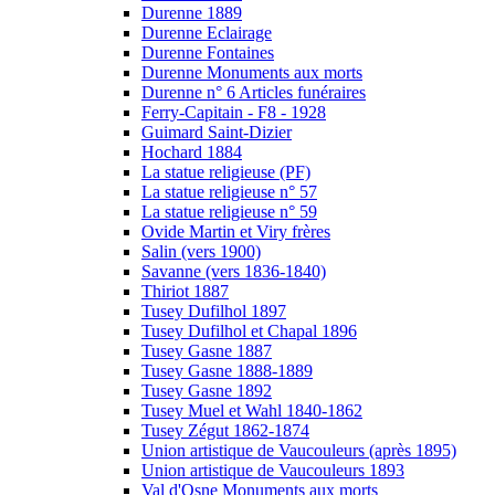
Durenne 1889
Durenne Eclairage
Durenne Fontaines
Durenne Monuments aux morts
Durenne n° 6 Articles funéraires
Ferry-Capitain - F8 - 1928
Guimard Saint-Dizier
Hochard 1884
La statue religieuse (PF)
La statue religieuse n° 57
La statue religieuse n° 59
Ovide Martin et Viry frères
Salin (vers 1900)
Savanne (vers 1836-1840)
Thiriot 1887
Tusey Dufilhol 1897
Tusey Dufilhol et Chapal 1896
Tusey Gasne 1887
Tusey Gasne 1888-1889
Tusey Gasne 1892
Tusey Muel et Wahl 1840-1862
Tusey Zégut 1862-1874
Union artistique de Vaucouleurs (après 1895)
Union artistique de Vaucouleurs 1893
Val d'Osne Monuments aux morts