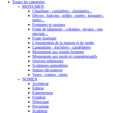
Toutes les categories
MONUMEN
Chauffage - cuisinières - cheminées...
Décors - balcons - grilles - portes - kiosques -
métro...
Fontaines et vasques
Fonte de bâtiments - colonnes - tuyaux - eau
pluviale...
Fonte funéraire
L'équipement de la maison et du jardin
Lampadaire - torchères - candélabres
Monuments aux grands hommes
Monuments aux morts et commémoratifs
Oeuvres religieuses
Sculptures animalières
Statues décoratives
Vases - coupes - urnes
NOMEN
Architecte
Éditeur
Entrepreneur
Fondeur
Négociant
Paysagiste
Sculpteur