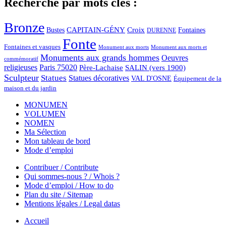
Recherche par mots clés :
Bronze
CAPITAIN-GÉNY
Bustes
Croix
Fontaines
DURENNE
Fonte
Fontaines et vasques
Monument aux morts et
Monument aux morts
Monuments aux grands hommes
Oeuvres
commémoratif
religieuses
Paris 75020
Père-Lachaise
SALIN (vers 1900)
Sculpteur
Statues
Statues décoratives
VAL D'OSNE
Équipement de la
maison et du jardin
MONUMEN
VOLUMEN
NOMEN
Ma Sélection
Mon tableau de bord
Mode d’emploi
Contribuer / Contribute
Qui sommes-nous ? / Whois ?
Mode d’emploi / How to do
Plan du site / Sitemap
Mentions légales / Legal datas
Accueil