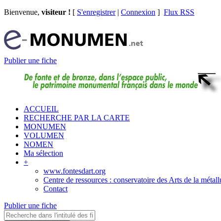
Bienvenue,
visiteur !
[
S'enregistrer
|
Connexion
]
Flux RSS
Publier une fiche
ACCUEIL
RECHERCHE PAR LA CARTE
MONUMEN
VOLUMEN
NOMEN
Ma sélection
+
www.fontesdart.org
Centre de ressources : conservatoire des Arts de la métall
Contact
Publier une fiche