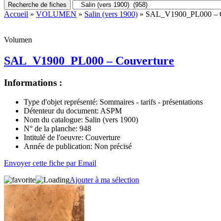
Recherche de fiches
Accueil
»
VOLUMEN
»
Salin (vers 1900)
» SAL_V1900_PL000 – C
Volumen
SAL_V1900_PL000 – Couverture
Informations :
Type d'objet représenté:
Sommaires - tarifs - présentations
Détenteur du document:
ASPM
Nom du catalogue:
Salin (vers 1900)
N° de la planche:
948
Intitulé de l'oeuvre:
Couverture
Année de publication:
Non précisé
Envoyer cette fiche par Email
Ajouter à ma sélection