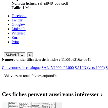
Nom du fichier
: sal_pl948_couv.pdf
Taille
: 1 Mo
Facebook
Twitter
Google+
LinkedIn
Pinterest
Email
Print
SUIVANT →
»
Numéro d'identification de la fiche :
11561ba216a4be41
Couvertures de catalogue
SAL_V1900_PL000
SALIN (vers 1900)
S
1381 vues au total, 0 vues aujourd'hui
Ces fiches peuvent aussi vous intéresser :