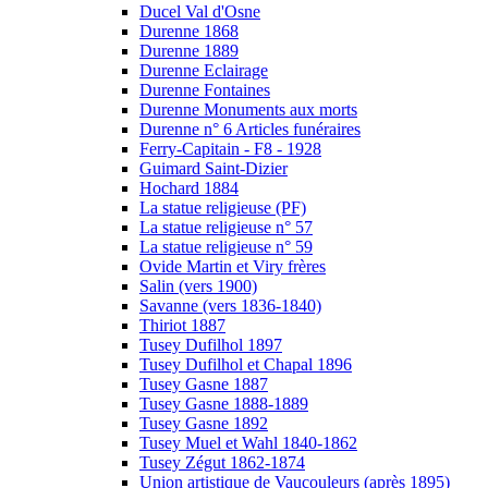
Ducel Val d'Osne
Durenne 1868
Durenne 1889
Durenne Eclairage
Durenne Fontaines
Durenne Monuments aux morts
Durenne n° 6 Articles funéraires
Ferry-Capitain - F8 - 1928
Guimard Saint-Dizier
Hochard 1884
La statue religieuse (PF)
La statue religieuse n° 57
La statue religieuse n° 59
Ovide Martin et Viry frères
Salin (vers 1900)
Savanne (vers 1836-1840)
Thiriot 1887
Tusey Dufilhol 1897
Tusey Dufilhol et Chapal 1896
Tusey Gasne 1887
Tusey Gasne 1888-1889
Tusey Gasne 1892
Tusey Muel et Wahl 1840-1862
Tusey Zégut 1862-1874
Union artistique de Vaucouleurs (après 1895)