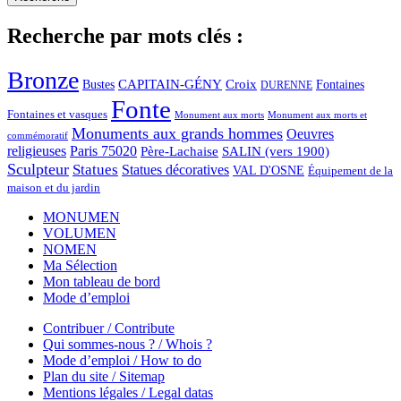
Recherche par mots clés :
Bronze
CAPITAIN-GÉNY
Bustes
Croix
Fontaines
DURENNE
Fonte
Fontaines et vasques
Monument aux morts et
Monument aux morts
Monuments aux grands hommes
Oeuvres
commémoratif
religieuses
Paris 75020
Père-Lachaise
SALIN (vers 1900)
Sculpteur
Statues
Statues décoratives
VAL D'OSNE
Équipement de la
maison et du jardin
MONUMEN
VOLUMEN
NOMEN
Ma Sélection
Mon tableau de bord
Mode d’emploi
Contribuer / Contribute
Qui sommes-nous ? / Whois ?
Mode d’emploi / How to do
Plan du site / Sitemap
Mentions légales / Legal datas