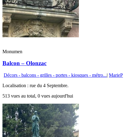
Monumen
Balcon – Olonzac
Décors - balcons - grilles - portes - kiosques - métro...
|
MarieP
Localisation : rue du 4 Septembre.
513 vues au total, 0 vues aujourd'hui