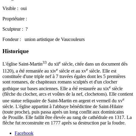
Visible : oui
Propriétaire :
Sculpteur : ?
Fondeur : union artistique de Vaucouleurs
Historique
33
e
L'église Saint-Martin
du xii
siècle, citée dans un document dès
e
e
1120), a été remaniée au xiv
siècle et au xv
siècle. Elle est
constituée d'une triple nef à 7 travées égales dont les 5 premières
sont romanes, de chapiteaux romans sculptés et d'un clocher
e
gothique sur bases anciennes. Elle a été restaurée au xix
siècle
(flèche du clocher, arcs et voûtes de la nef, clochetons). Elle contient
e
une statue reliquaire de Saint-Martin en argent et vermeil du xv
siècle. L'église appartint à l'abbaye bénédictine de Saint-Hilaire
(toute proche), puis passa après un long conflit aux dominicains
de Prouille. Elle faillit être élevée au rang de cathédrale en 1317. La
flèche fut reconstruite en 1777 après sa destruction par la foudre.
Facebook