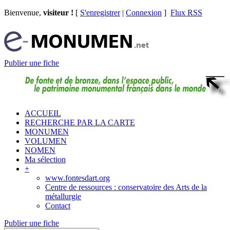
Bienvenue,
visiteur !
[
S'enregistrer
|
Connexion
]
Flux RSS
Publier une fiche
ACCUEIL
RECHERCHE PAR LA CARTE
MONUMEN
VOLUMEN
NOMEN
Ma sélection
+
www.fontesdart.org
Centre de ressources : conservatoire des Arts de la
métallurgie
Contact
Publier une fiche