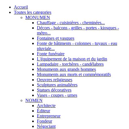
Accueil
Toutes les categories
MONUMEN
Chauffage - cuisinières - cheminées...
Décors - balcons - grilles - portes - kiosques -
métro...
Fontaines et vasques
Fonte de bâtiments - colonnes - tuyaux - eau
pluviale...
Fonte funéraire
L'équipement de la maison et du jardin
Lampadaire - torchères - candélabres
Monuments aux grands hommes
Monuments aux morts et commémoratifs
Oeuvres religieuses
Sculptures animalières
Statues décoratives
Vases - coupes - urnes
NOMEN
Architecte
Éditeur
Entrepreneur
Fondeur
Négociant