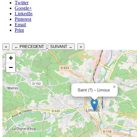
Twitter
Google+
LinkedIn
Pinterest
Email
Print
«
← PRECEDENT
SUIVANT →
»
+
−
×
Saint (?) – Limoux