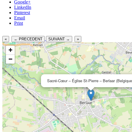
Google+
LinkedIn
Pinterest
Email
Print
«
← PRECEDENT
SUIVANT →
»
+
−
Sacré-Cœur – Église St-Pierre – Berlaar (Belgique