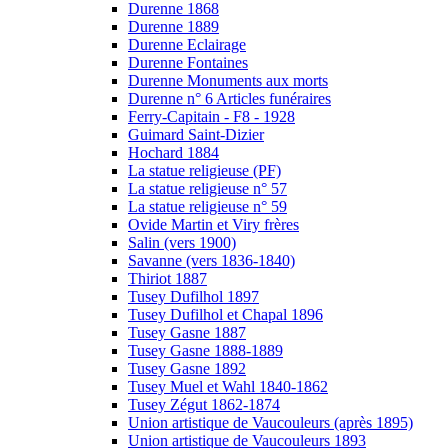
Durenne 1868
Durenne 1889
Durenne Eclairage
Durenne Fontaines
Durenne Monuments aux morts
Durenne n° 6 Articles funéraires
Ferry-Capitain - F8 - 1928
Guimard Saint-Dizier
Hochard 1884
La statue religieuse (PF)
La statue religieuse n° 57
La statue religieuse n° 59
Ovide Martin et Viry frères
Salin (vers 1900)
Savanne (vers 1836-1840)
Thiriot 1887
Tusey Dufilhol 1897
Tusey Dufilhol et Chapal 1896
Tusey Gasne 1887
Tusey Gasne 1888-1889
Tusey Gasne 1892
Tusey Muel et Wahl 1840-1862
Tusey Zégut 1862-1874
Union artistique de Vaucouleurs (après 1895)
Union artistique de Vaucouleurs 1893