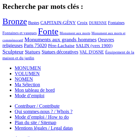
Recherche par mots clés :
Bronze
CAPITAIN-GÉNY
Bustes
Croix
Fontaines
DURENNE
Fonte
Fontaines et vasques
Monument aux morts et
Monument aux morts
Monuments aux grands hommes
Oeuvres
commémoratif
religieuses
Paris 75020
Père-Lachaise
SALIN (vers 1900)
Sculpteur
Statues
Statues décoratives
VAL D'OSNE
Équipement de la
maison et du jardin
MONUMEN
VOLUMEN
NOMEN
Ma Sélection
Mon tableau de bord
Mode d’emploi
Contribuer / Contribute
Qui sommes-nous ? / Whois ?
Mode d’emploi / How to do
Plan du site / Sitemap
Mentions légales / Legal datas