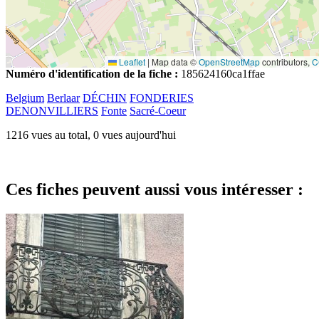
Leaflet
|
Map data ©
OpenStreetMap
contributors,
C
Numéro d'identification de la fiche :
185624160ca1ffae
Belgium
Berlaar
DÉCHIN
FONDERIES
DENONVILLIERS
Fonte
Sacré-Coeur
1216 vues au total, 0 vues aujourd'hui
Ces fiches peuvent aussi vous intéresser :