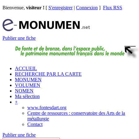
Bienvenue,
visiteur !
[
S'enregistrer
|
Connexion
]
Flux RSS
Publier une fiche
ACCUEIL
RECHERCHE PAR LA CARTE
MONUMEN
VOLUMEN
NOMEN
Ma sélection
+
www.fontesdart.org
Centre de ressources : conservatoire des Arts de la
métallurgie
Contact
Publier une fiche