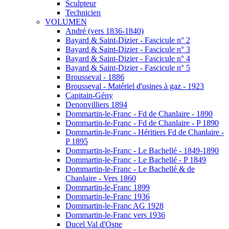
Sculpteur
Technicien
VOLUMEN
André (vers 1836-1840)
Bayard & Saint-Dizier - Fascicule n° 2
Bayard & Saint-Dizier - Fascicule n° 3
Bayard & Saint-Dizier - Fascicule n° 4
Bayard & Saint-Dizier - Fascicule n° 5
Brousseval - 1886
Brousseval - Matériel d'usines à gaz - 1923
Capitain-Gény
Denonvilliers 1894
Dommartin-le-Franc - Fd de Chanlaire - 1890
Dommartin-le-Franc - Fd de Chanlaire - P 1890
Dommartin-le-Franc - Héritiers Fd de Chanlaire -
P 1895
Dommartin-le-Franc - Le Bachellé - 1849-1890
Dommartin-le-Franc - Le Bachellé - P 1849
Dommartin-le-Franc - Le Bachellé & de
Chanlaire - Vers 1860
Dommartin-le-Franc 1899
Dommartin-le-Franc 1936
Dommartin-le-Franc AG 1928
Dommartin-le-Franc vers 1936
Ducel Val d'Osne