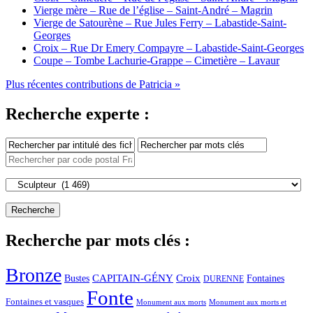
Vierge mère – Rue de l’église – Saint-André – Magrin
Vierge de Satourène – Rue Jules Ferry – Labastide-Saint-
Georges
Croix – Rue Dr Emery Compayre – Labastide-Saint-Georges
Coupe – Tombe Lachurie-Grappe – Cimetière – Lavaur
Plus récentes contributions de Patricia »
Recherche experte :
Recherche par mots clés :
Bronze
CAPITAIN-GÉNY
Bustes
Croix
Fontaines
DURENNE
Fonte
Fontaines et vasques
Monument aux morts et
Monument aux morts