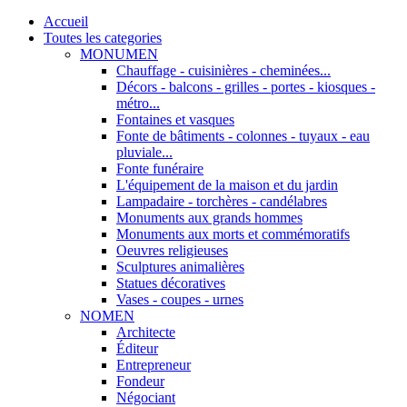
Accueil
Toutes les categories
MONUMEN
Chauffage - cuisinières - cheminées...
Décors - balcons - grilles - portes - kiosques -
métro...
Fontaines et vasques
Fonte de bâtiments - colonnes - tuyaux - eau
pluviale...
Fonte funéraire
L'équipement de la maison et du jardin
Lampadaire - torchères - candélabres
Monuments aux grands hommes
Monuments aux morts et commémoratifs
Oeuvres religieuses
Sculptures animalières
Statues décoratives
Vases - coupes - urnes
NOMEN
Architecte
Éditeur
Entrepreneur
Fondeur
Négociant