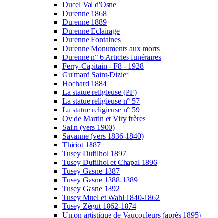
Ducel Val d'Osne
Durenne 1868
Durenne 1889
Durenne Eclairage
Durenne Fontaines
Durenne Monuments aux morts
Durenne n° 6 Articles funéraires
Ferry-Capitain - F8 - 1928
Guimard Saint-Dizier
Hochard 1884
La statue religieuse (PF)
La statue religieuse n° 57
La statue religieuse n° 59
Ovide Martin et Viry frères
Salin (vers 1900)
Savanne (vers 1836-1840)
Thiriot 1887
Tusey Dufilhol 1897
Tusey Dufilhol et Chapal 1896
Tusey Gasne 1887
Tusey Gasne 1888-1889
Tusey Gasne 1892
Tusey Muel et Wahl 1840-1862
Tusey Zégut 1862-1874
Union artistique de Vaucouleurs (après 1895)