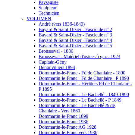
Paysagiste
Sculpteur
Technicien
VOLUMEN
André (vers 1836-1840)
Bayard & Saint-Dizier - Fascicule n° 2
Bayard & Saint-Dizier - Fascicule n° 3
Bayard & Saint-Dizier - Fascicule n° 4
Bayard & Saint-Dizier - Fascicule n° 5
Brousseval - 1886
Brousseval - Matériel d'usines à gaz - 1923
Capitain-Gény
Denonvilliers 1894
Dommartin-le-Franc - Fd de Chanlaire - 1890
Dommartin-le-Franc - Fd de Chanlaire - P 1890
Dommartin-le-Franc - Héritiers Fd de Chanlaire -
P 1895
Dommartin-le-Franc - Le Bachellé - 1849-1890
Dommartin-le-Franc - Le Bachellé - P 1849
Dommartin-le-Franc - Le Bachellé & de
Chanlaire - Vers 1860
Dommartin-le-Franc 1899
Dommartin-le-Franc 1936
Dommartin-le-Franc AG 1928
Dommartin-le-Franc vers 1936