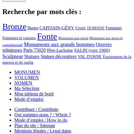
Recherche par mots clés :
Bronze
CAPITAIN-GÉNY
Bustes
Croix
Fontaines
DURENNE
Fonte
Fontaines et vasques
Monument aux morts et
Monument aux morts
Monuments aux grands hommes
Oeuvres
commémoratif
religieuses
Paris 75020
Père-Lachaise
SALIN (vers 1900)
Sculpteur
Statues
Statues décoratives
VAL D'OSNE
Équipement de la
maison et du jardin
MONUMEN
VOLUMEN
NOMEN
Ma Sélection
Mon tableau de bord
Mode d’emploi
Contribuer / Contribute
Qui sommes-nous ? / Whois ?
Mode d’emploi / How to do
Plan du site / Sitemap
Mentions légales / Legal datas