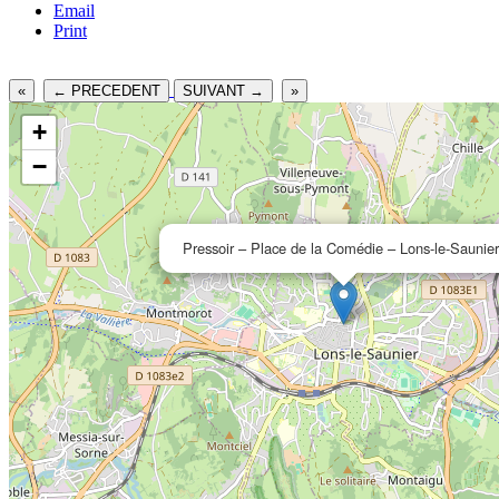
Email
Print
«
← PRECEDENT
SUIVANT →
»
+
−
Pressoir – Place de la Comédie – Lons-le-Saunier