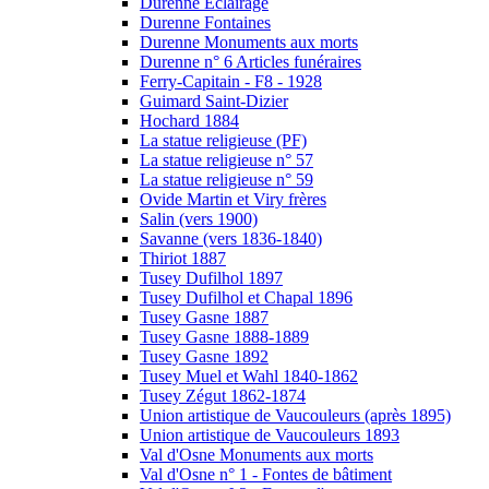
Durenne Eclairage
Durenne Fontaines
Durenne Monuments aux morts
Durenne n° 6 Articles funéraires
Ferry-Capitain - F8 - 1928
Guimard Saint-Dizier
Hochard 1884
La statue religieuse (PF)
La statue religieuse n° 57
La statue religieuse n° 59
Ovide Martin et Viry frères
Salin (vers 1900)
Savanne (vers 1836-1840)
Thiriot 1887
Tusey Dufilhol 1897
Tusey Dufilhol et Chapal 1896
Tusey Gasne 1887
Tusey Gasne 1888-1889
Tusey Gasne 1892
Tusey Muel et Wahl 1840-1862
Tusey Zégut 1862-1874
Union artistique de Vaucouleurs (après 1895)
Union artistique de Vaucouleurs 1893
Val d'Osne Monuments aux morts
Val d'Osne n° 1 - Fontes de bâtiment