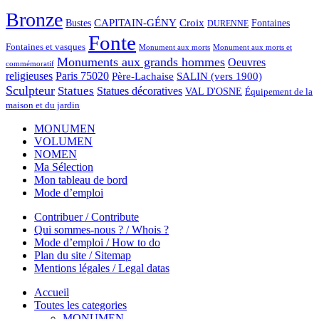
Bronze
CAPITAIN-GÉNY
Bustes
Croix
Fontaines
DURENNE
Fonte
Fontaines et vasques
Monument aux morts et
Monument aux morts
Monuments aux grands hommes
Oeuvres
commémoratif
religieuses
Paris 75020
Père-Lachaise
SALIN (vers 1900)
Sculpteur
Statues
Statues décoratives
VAL D'OSNE
Équipement de la
maison et du jardin
MONUMEN
VOLUMEN
NOMEN
Ma Sélection
Mon tableau de bord
Mode d’emploi
Contribuer / Contribute
Qui sommes-nous ? / Whois ?
Mode d’emploi / How to do
Plan du site / Sitemap
Mentions légales / Legal datas
Accueil
Toutes les categories
MONUMEN