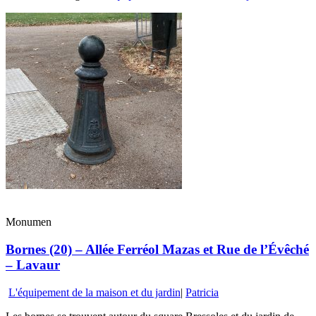
Monumen
Bornes (20) – Allée Ferréol Mazas et Rue de l’Évêché
– Lavaur
L'équipement de la maison et du jardin
|
Patricia