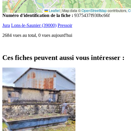
Leaflet
|
Map data ©
OpenStreetMap
contributors,
C
Numéro d'identification de la fiche :
9375437f930bc66f
Jura
Lons-le-Saunier (39000)
Pressoir
2684 vues au total, 0 vues aujourd'hui
Ces fiches peuvent aussi vous intéresser :