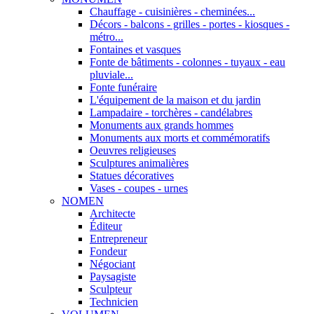
Chauffage - cuisinières - cheminées...
Décors - balcons - grilles - portes - kiosques -
métro...
Fontaines et vasques
Fonte de bâtiments - colonnes - tuyaux - eau
pluviale...
Fonte funéraire
L'équipement de la maison et du jardin
Lampadaire - torchères - candélabres
Monuments aux grands hommes
Monuments aux morts et commémoratifs
Oeuvres religieuses
Sculptures animalières
Statues décoratives
Vases - coupes - urnes
NOMEN
Architecte
Éditeur
Entrepreneur
Fondeur
Négociant
Paysagiste
Sculpteur
Technicien