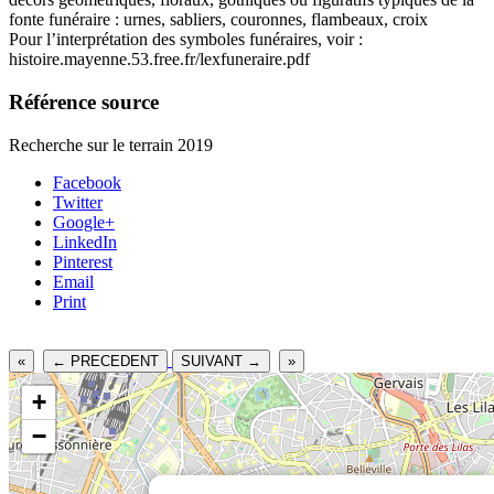
fonte funéraire : urnes, sabliers, couronnes, flambeaux, croix
Pour l’interprétation des symboles funéraires, voir :
histoire.mayenne.53.free.fr/lexfuneraire.pdf
Référence source
Recherche sur le terrain 2019
Facebook
Twitter
Google+
LinkedIn
Pinterest
Email
Print
«
← PRECEDENT
SUIVANT →
»
+
−