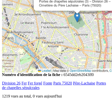
Portes de chapelles sépulcrales (3) – Division 26 –
Cimetière du Père Lachaise – Paris (75020)
Leaflet
|
Map data ©
OpenStreetMap
contributors,
C
Numéro d'identification de la fiche :
6545dd2eb2043ff0
Division 26
Fer
Fer forgé
Fonte
Paris 75020
Père-Lachaise
Portes
de chapelles sépulcrales
1219 vues au total, 0 vues aujourd'hui