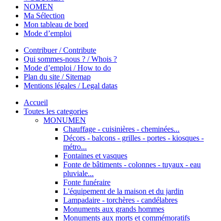
NOMEN
Ma Sélection
Mon tableau de bord
Mode d’emploi
Contribuer / Contribute
Qui sommes-nous ? / Whois ?
Mode d’emploi / How to do
Plan du site / Sitemap
Mentions légales / Legal datas
Accueil
Toutes les categories
MONUMEN
Chauffage - cuisinières - cheminées...
Décors - balcons - grilles - portes - kiosques -
métro...
Fontaines et vasques
Fonte de bâtiments - colonnes - tuyaux - eau
pluviale...
Fonte funéraire
L'équipement de la maison et du jardin
Lampadaire - torchères - candélabres
Monuments aux grands hommes
Monuments aux morts et commémoratifs