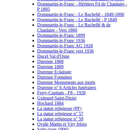
Dommartin-le-Franc - Héritiers Fd de Chanlaire -
P 1895
Dommartin-le-Franc - Le Bachellé - 1849-1890
Dommartin-le-Franc - Le Bachellé - P 1849
Dommartin-le-Franc - Le Bachellé & de
Chanlaire - Vers 1860
Dommartin-le-Franc 1899
Dommartin-le-Franc 1936
Dommartin-le-Franc AG 1928
Dommartin-le-Franc vers 1936
Ducel Val d'Osne
Durenne 1868
Durenne 1889
Durenne Eclairage
Durenne Fontaines
Durenne Monuments aux morts
Durenne n° 6 Articles funéraires
Ferry-Capitain - F8 - 1928
Guimard Saint-Dizier
Hochard 1884
La statue religieuse (PF)
La statue religieuse n° 57
La statue religieuse n° 59
Ovide Martin et Viry frères
Salin (vers 1900)