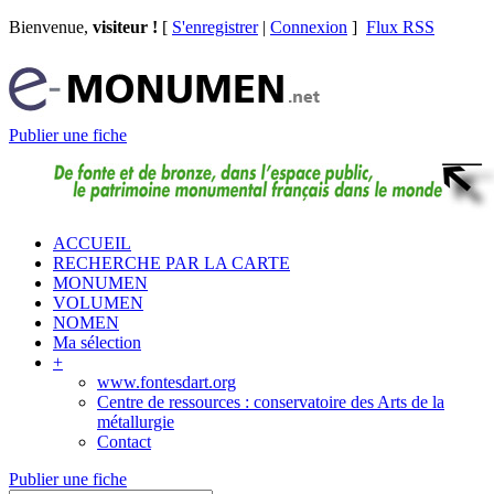
Bienvenue,
visiteur !
[
S'enregistrer
|
Connexion
]
Flux RSS
Publier une fiche
ACCUEIL
RECHERCHE PAR LA CARTE
MONUMEN
VOLUMEN
NOMEN
Ma sélection
+
www.fontesdart.org
Centre de ressources : conservatoire des Arts de la
métallurgie
Contact
Publier une fiche