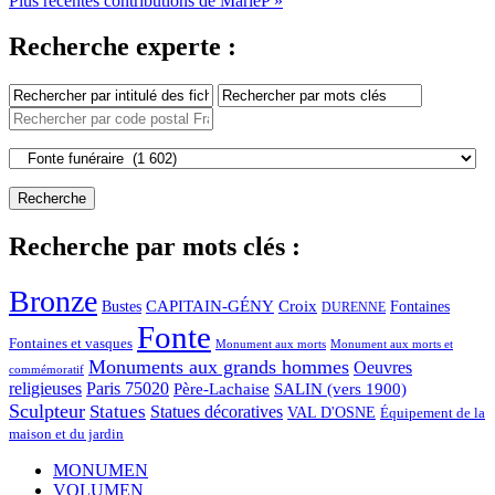
Plus récentes contributions de MarieP »
Recherche experte :
Recherche par mots clés :
Bronze
CAPITAIN-GÉNY
Bustes
Croix
Fontaines
DURENNE
Fonte
Fontaines et vasques
Monument aux morts et
Monument aux morts
Monuments aux grands hommes
Oeuvres
commémoratif
religieuses
Paris 75020
Père-Lachaise
SALIN (vers 1900)
Sculpteur
Statues
Statues décoratives
VAL D'OSNE
Équipement de la
maison et du jardin
MONUMEN
VOLUMEN