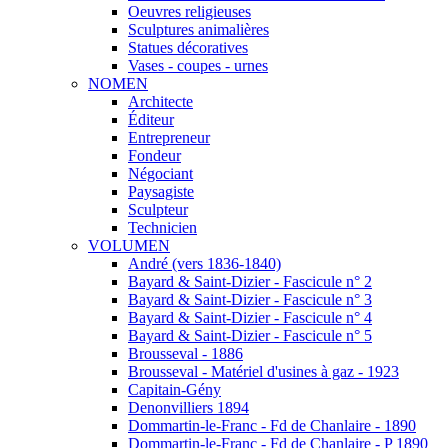
Oeuvres religieuses
Sculptures animalières
Statues décoratives
Vases - coupes - urnes
NOMEN
Architecte
Éditeur
Entrepreneur
Fondeur
Négociant
Paysagiste
Sculpteur
Technicien
VOLUMEN
André (vers 1836-1840)
Bayard & Saint-Dizier - Fascicule n° 2
Bayard & Saint-Dizier - Fascicule n° 3
Bayard & Saint-Dizier - Fascicule n° 4
Bayard & Saint-Dizier - Fascicule n° 5
Brousseval - 1886
Brousseval - Matériel d'usines à gaz - 1923
Capitain-Gény
Denonvilliers 1894
Dommartin-le-Franc - Fd de Chanlaire - 1890
Dommartin-le-Franc - Fd de Chanlaire - P 1890