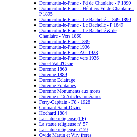
Dommartin-le-Franc - Fd de Chanlaire - P 1890
Dommartin-le-Franc - Héritiers Fd de Chanlaire -
P 1895
Dommartin-le-Franc - Le Bachellé - 1849-1890
Dommartin-le-Franc - Le Bachellé - P 1849
Dommartin-le-Franc - Le Bachellé & de
Chanlaire - Vers 1860
Dommartin-le-Franc 1899
Dommartin-le-Franc 1936
Dommartin-le-Franc AG 1928
Dommartin-le-Franc vers 1936
Ducel Val d'Osne
Durenne 1868
Durenne 1889
Durenne Eclairage
Durenne Fontaines
Durenne Monuments aux morts
Durenne n° 6 Articles funéraires
Ferry-Capitain - F8 - 1928
Guimard Saint-Dizier
Hochard 1884
La statue religieuse (PF)
La statue religieuse n° 57
La statue religieuse n° 59
Ovide Martin et Viry frères