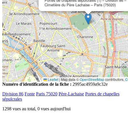
Portes de chapelles sépulcrales (1) – Division 86 –
Cimetière du Père Lachaise – Paris (75020)
Leaflet
|
Map data ©
OpenStreetMap
contributors,
C
Numéro d'identification de la fiche :
2995ac4959a9c32e
Division 86
Fonte
Paris 75020
Père-Lachaise
Portes de chapelles
sépulcrales
1298 vues au total, 0 vues aujourd'hui