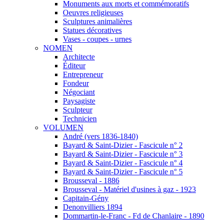
Monuments aux morts et commémoratifs
Oeuvres religieuses
Sculptures animalières
Statues décoratives
Vases - coupes - urnes
NOMEN
Architecte
Éditeur
Entrepreneur
Fondeur
Négociant
Paysagiste
Sculpteur
Technicien
VOLUMEN
André (vers 1836-1840)
Bayard & Saint-Dizier - Fascicule n° 2
Bayard & Saint-Dizier - Fascicule n° 3
Bayard & Saint-Dizier - Fascicule n° 4
Bayard & Saint-Dizier - Fascicule n° 5
Brousseval - 1886
Brousseval - Matériel d'usines à gaz - 1923
Capitain-Gény
Denonvilliers 1894
Dommartin-le-Franc - Fd de Chanlaire - 1890