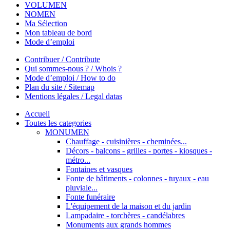
VOLUMEN
NOMEN
Ma Sélection
Mon tableau de bord
Mode d’emploi
Contribuer / Contribute
Qui sommes-nous ? / Whois ?
Mode d’emploi / How to do
Plan du site / Sitemap
Mentions légales / Legal datas
Accueil
Toutes les categories
MONUMEN
Chauffage - cuisinières - cheminées...
Décors - balcons - grilles - portes - kiosques -
métro...
Fontaines et vasques
Fonte de bâtiments - colonnes - tuyaux - eau
pluviale...
Fonte funéraire
L'équipement de la maison et du jardin
Lampadaire - torchères - candélabres
Monuments aux grands hommes