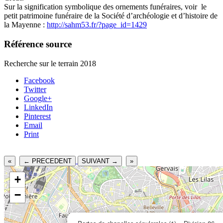
Sur la signification symbolique des ornements funéraires, voir le
petit patrimoine funéraire de la Société d’archéologie et d’histoire de
la Mayenne :
http://sahm53.fr/?page_id=1429
Référence source
Recherche sur le terrain 2018
Facebook
Twitter
Google+
LinkedIn
Pinterest
Email
Print
«
← PRECEDENT
SUIVANT →
»
+
−