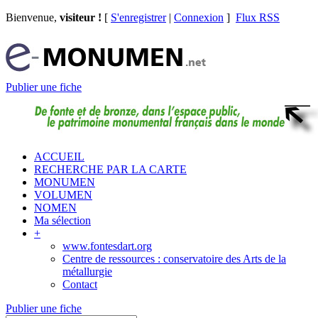
Bienvenue,
visiteur !
[
S'enregistrer
|
Connexion
]
Flux RSS
Publier une fiche
ACCUEIL
RECHERCHE PAR LA CARTE
MONUMEN
VOLUMEN
NOMEN
Ma sélection
+
www.fontesdart.org
Centre de ressources : conservatoire des Arts de la
métallurgie
Contact
Publier une fiche