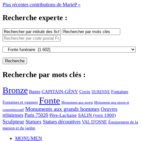
Plus récentes contributions de MarieP »
Recherche experte :
Recherche par mots clés :
Bronze
CAPITAIN-GÉNY
Bustes
Croix
Fontaines
DURENNE
Fonte
Fontaines et vasques
Monument aux morts et
Monument aux morts
Monuments aux grands hommes
Oeuvres
commémoratif
religieuses
Paris 75020
Père-Lachaise
SALIN (vers 1900)
Sculpteur
Statues
Statues décoratives
VAL D'OSNE
Équipement de la
maison et du jardin
MONUMEN