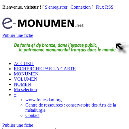
Bienvenue,
visiteur !
[
S'enregistrer
|
Connexion
]
Flux RSS
Publier une fiche
ACCUEIL
RECHERCHE PAR LA CARTE
MONUMEN
VOLUMEN
NOMEN
Ma sélection
+
www.fontesdart.org
Centre de ressources : conservatoire des Arts de la
métallurgie
Contact
Publier une fiche