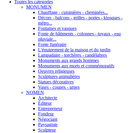
Toutes les categories
MONUMEN
Chauffage - cuisinières - cheminées...
Décors - balcons - grilles - portes - kiosques -
métro...
Fontaines et vasques
Fonte de bâtiments - colonnes - tuyaux - eau
pluviale...
Fonte funéraire
L'équipement de la maison et du jardin
Lampadaire - torchères - candélabres
Monuments aux grands hommes
Monuments aux morts et commémoratifs
Oeuvres religieuses
Sculptures animalières
Statues décoratives
Vases - coupes - urnes
NOMEN
Architecte
Éditeur
Entrepreneur
Fondeur
Négociant
Paysagiste
Sculpteur