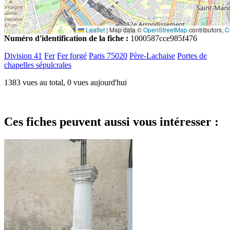
Leaflet
|
Map data ©
OpenStreetMap
contributors,
C
Numéro d'identification de la fiche :
1000587cce985f476
Division 41
Fer
Fer forgé
Paris 75020
Père-Lachaise
Portes de
chapelles sépulcrales
1383 vues au total, 0 vues aujourd'hui
Ces fiches peuvent aussi vous intéresser :