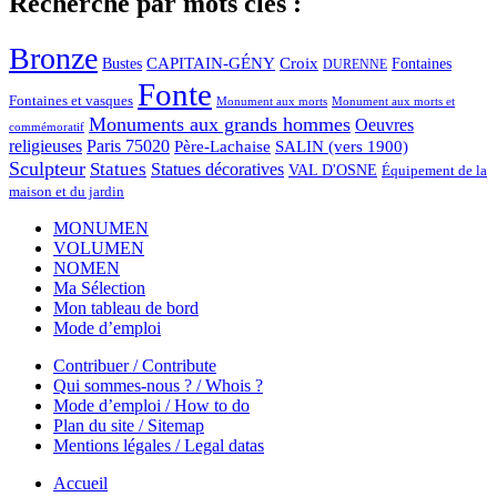
Recherche par mots clés :
Bronze
CAPITAIN-GÉNY
Bustes
Croix
Fontaines
DURENNE
Fonte
Fontaines et vasques
Monument aux morts et
Monument aux morts
Monuments aux grands hommes
Oeuvres
commémoratif
religieuses
Paris 75020
Père-Lachaise
SALIN (vers 1900)
Sculpteur
Statues
Statues décoratives
VAL D'OSNE
Équipement de la
maison et du jardin
MONUMEN
VOLUMEN
NOMEN
Ma Sélection
Mon tableau de bord
Mode d’emploi
Contribuer / Contribute
Qui sommes-nous ? / Whois ?
Mode d’emploi / How to do
Plan du site / Sitemap
Mentions légales / Legal datas
Accueil