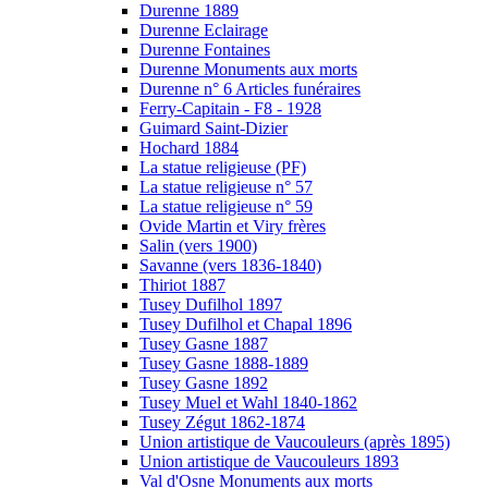
Durenne 1889
Durenne Eclairage
Durenne Fontaines
Durenne Monuments aux morts
Durenne n° 6 Articles funéraires
Ferry-Capitain - F8 - 1928
Guimard Saint-Dizier
Hochard 1884
La statue religieuse (PF)
La statue religieuse n° 57
La statue religieuse n° 59
Ovide Martin et Viry frères
Salin (vers 1900)
Savanne (vers 1836-1840)
Thiriot 1887
Tusey Dufilhol 1897
Tusey Dufilhol et Chapal 1896
Tusey Gasne 1887
Tusey Gasne 1888-1889
Tusey Gasne 1892
Tusey Muel et Wahl 1840-1862
Tusey Zégut 1862-1874
Union artistique de Vaucouleurs (après 1895)
Union artistique de Vaucouleurs 1893
Val d'Osne Monuments aux morts