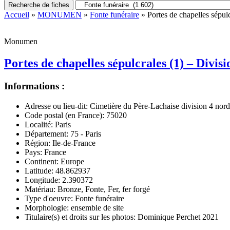
Recherche de fiches
Accueil
»
MONUMEN
»
Fonte funéraire
» Portes de chapelles sépul
Monumen
Portes de chapelles sépulcrales (1) – Divis
Informations :
Adresse ou lieu-dit:
Cimetière du Père-Lachaise division 4 nord
Code postal (en France):
75020
Localité:
Paris
Département:
75 - Paris
Région:
Ile-de-France
Pays:
France
Continent:
Europe
Latitude:
48.862937
Longitude:
2.390372
Matériau:
Bronze, Fonte, Fer, fer forgé
Type d'oeuvre:
Fonte funéraire
Morphologie:
ensemble de site
Titulaire(s) et droits sur les photos:
Dominique Perchet 2021