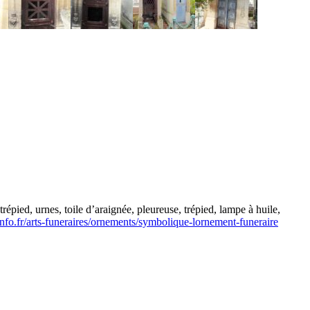
répied, urnes, toile d’araignée, pleureuse, trépied, lampe à huile,
-info.fr/arts-funeraires/ornements/symbolique-lornement-funeraire