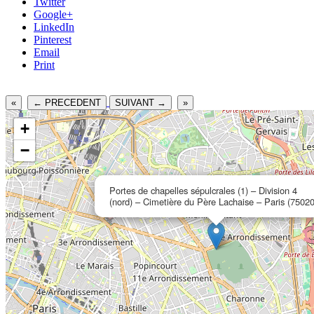
Twitter
Google+
LinkedIn
Pinterest
Email
Print
«
← PRECEDENT
SUIVANT →
»
+
−
Portes de chapelles sépulcrales (1) – Division 4
(nord) – Cimetière du Père Lachaise – Paris (75020