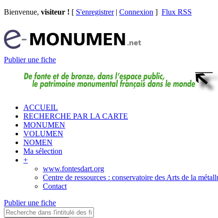
Bienvenue,
visiteur !
[
S'enregistrer
|
Connexion
]
Flux RSS
Publier une fiche
ACCUEIL
RECHERCHE PAR LA CARTE
MONUMEN
VOLUMEN
NOMEN
Ma sélection
+
www.fontesdart.org
Centre de ressources : conservatoire des Arts de la métall
Contact
Publier une fiche