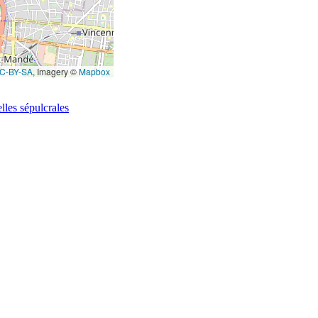
C-BY-SA
, Imagery ©
Mapbox
lles sépulcrales