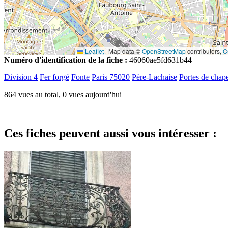
Leaflet
|
Map data ©
OpenStreetMap
contributors,
C
Numéro d'identification de la fiche :
46060ae5fd631b44
Division 4
Fer forgé
Fonte
Paris 75020
Père-Lachaise
Portes de chape
864 vues au total, 0 vues aujourd'hui
Ces fiches peuvent aussi vous intéresser :