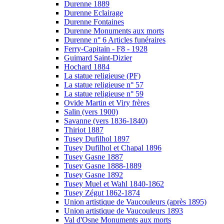
Durenne 1889
Durenne Eclairage
Durenne Fontaines
Durenne Monuments aux morts
Durenne n° 6 Articles funéraires
Ferry-Capitain - F8 - 1928
Guimard Saint-Dizier
Hochard 1884
La statue religieuse (PF)
La statue religieuse n° 57
La statue religieuse n° 59
Ovide Martin et Viry frères
Salin (vers 1900)
Savanne (vers 1836-1840)
Thiriot 1887
Tusey Dufilhol 1897
Tusey Dufilhol et Chapal 1896
Tusey Gasne 1887
Tusey Gasne 1888-1889
Tusey Gasne 1892
Tusey Muel et Wahl 1840-1862
Tusey Zégut 1862-1874
Union artistique de Vaucouleurs (après 1895)
Union artistique de Vaucouleurs 1893
Val d'Osne Monuments aux morts