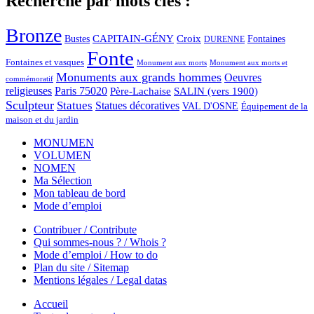
Recherche par mots clés :
Bronze
CAPITAIN-GÉNY
Bustes
Croix
Fontaines
DURENNE
Fonte
Fontaines et vasques
Monument aux morts et
Monument aux morts
Monuments aux grands hommes
Oeuvres
commémoratif
religieuses
Paris 75020
Père-Lachaise
SALIN (vers 1900)
Sculpteur
Statues
Statues décoratives
VAL D'OSNE
Équipement de la
maison et du jardin
MONUMEN
VOLUMEN
NOMEN
Ma Sélection
Mon tableau de bord
Mode d’emploi
Contribuer / Contribute
Qui sommes-nous ? / Whois ?
Mode d’emploi / How to do
Plan du site / Sitemap
Mentions légales / Legal datas
Accueil