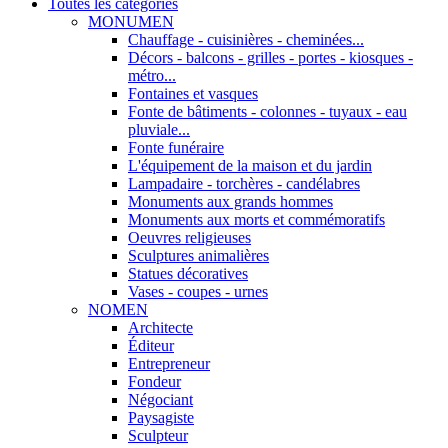
Toutes les categories
MONUMEN
Chauffage - cuisinières - cheminées...
Décors - balcons - grilles - portes - kiosques -
métro...
Fontaines et vasques
Fonte de bâtiments - colonnes - tuyaux - eau
pluviale...
Fonte funéraire
L'équipement de la maison et du jardin
Lampadaire - torchères - candélabres
Monuments aux grands hommes
Monuments aux morts et commémoratifs
Oeuvres religieuses
Sculptures animalières
Statues décoratives
Vases - coupes - urnes
NOMEN
Architecte
Éditeur
Entrepreneur
Fondeur
Négociant
Paysagiste
Sculpteur