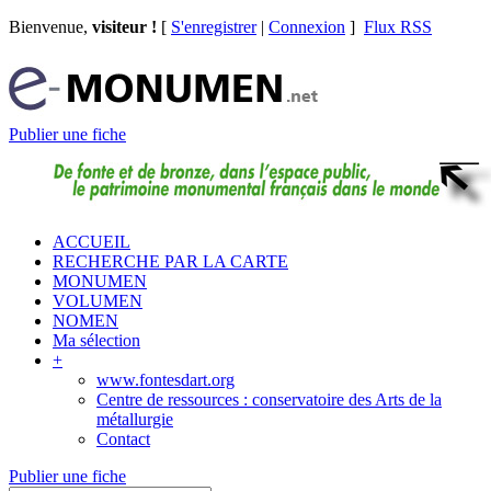
Bienvenue,
visiteur !
[
S'enregistrer
|
Connexion
]
Flux RSS
Publier une fiche
ACCUEIL
RECHERCHE PAR LA CARTE
MONUMEN
VOLUMEN
NOMEN
Ma sélection
+
www.fontesdart.org
Centre de ressources : conservatoire des Arts de la
métallurgie
Contact
Publier une fiche