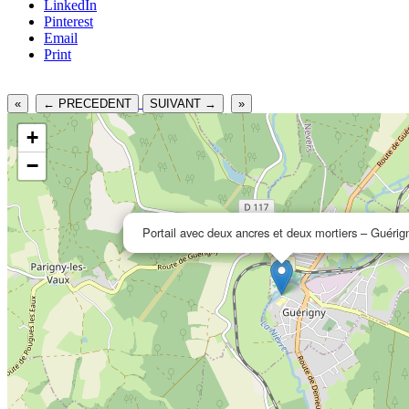
LinkedIn
Pinterest
Email
Print
«
← PRECEDENT
SUIVANT →
»
+
−
Portail avec deux ancres et deux mortiers – Guérig