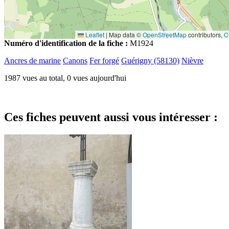
Leaflet
|
Map data ©
OpenStreetMap
contributors,
C
Numéro d'identification de la fiche :
M1924
Ancres de marine
Canons
Fer forgé
Guérigny (58130)
Nièvre
1987 vues au total, 0 vues aujourd'hui
Ces fiches peuvent aussi vous intéresser :