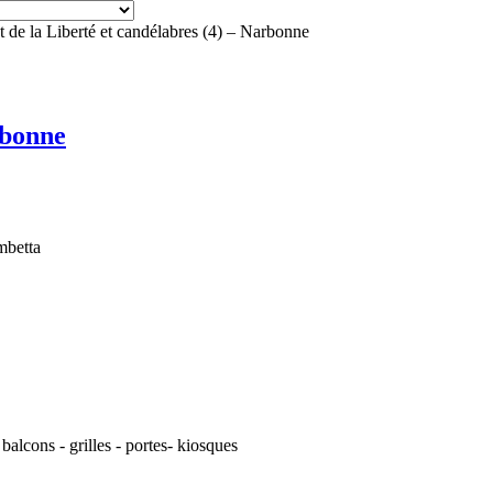
 de la Liberté et candélabres (4) – Narbonne
rbonne
mbetta
alcons - grilles - portes- kiosques