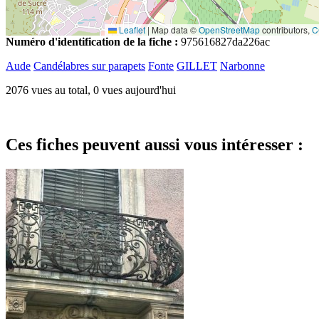
Leaflet
|
Map data ©
OpenStreetMap
contributors,
C
Numéro d'identification de la fiche :
975616827da226ac
Aude
Candélabres sur parapets
Fonte
GILLET
Narbonne
2076 vues au total, 0 vues aujourd'hui
Ces fiches peuvent aussi vous intéresser :