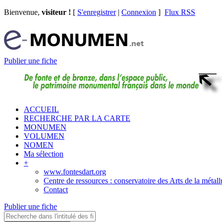
Bienvenue,
visiteur !
[
S'enregistrer
|
Connexion
]
Flux RSS
Publier une fiche
ACCUEIL
RECHERCHE PAR LA CARTE
MONUMEN
VOLUMEN
NOMEN
Ma sélection
+
www.fontesdart.org
Centre de ressources : conservatoire des Arts de la métall
Contact
Publier une fiche