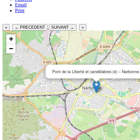
Email
Print
«
← PRECEDENT
SUIVANT →
»
+
−
Pont de la Liberté et candélabres (4) – Narbonne