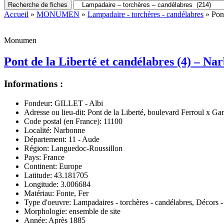
Recherche de fiches
Accueil
»
MONUMEN
»
Lampadaire - torchères - candélabres
» Pont
Monumen
Pont de la Liberté et candélabres (4) – Na
Informations :
Fondeur:
GILLET - Albi
Adresse ou lieu-dit:
Pont de la Liberté, boulevard Ferroul x Ga
Code postal (en France):
11100
Localité:
Narbonne
Département:
11 - Aude
Région:
Languedoc-Roussillon
Pays:
France
Continent:
Europe
Latitude:
43.181705
Longitude:
3.006684
Matériau:
Fonte, Fer
Type d'oeuvre:
Lampadaires - torchères - candélabres, Décors - b
Morphologie:
ensemble de site
Année:
Après 1885