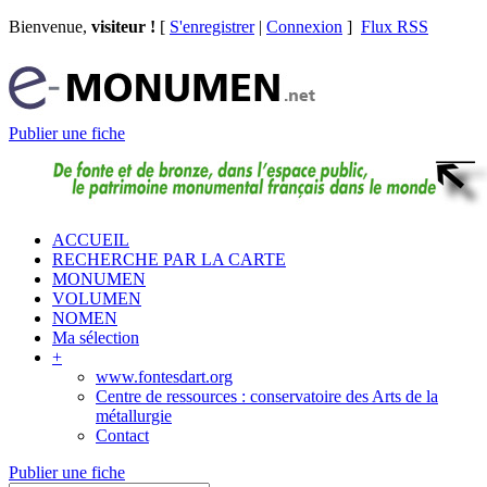
Bienvenue,
visiteur !
[
S'enregistrer
|
Connexion
]
Flux RSS
Publier une fiche
ACCUEIL
RECHERCHE PAR LA CARTE
MONUMEN
VOLUMEN
NOMEN
Ma sélection
+
www.fontesdart.org
Centre de ressources : conservatoire des Arts de la
métallurgie
Contact
Publier une fiche