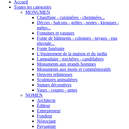
Accueil
Toutes les categories
MONUMEN
Chauffage - cuisinières - cheminées...
Décors - balcons - grilles - portes - kiosques -
métro...
Fontaines et vasques
Fonte de bâtiments - colonnes - tuyaux - eau
pluviale...
Fonte funéraire
L'équipement de la maison et du jardin
Lampadaire - torchères - candélabres
Monuments aux grands hommes
Monuments aux morts et commémoratifs
Oeuvres religieuses
Sculptures animalières
Statues décoratives
Vases - coupes - urnes
NOMEN
Architecte
Éditeur
Entrepreneur
Fondeur
Négociant
Paysagiste