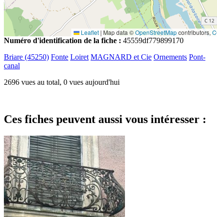
Leaflet
|
Map data ©
OpenStreetMap
contributors,
C
Numéro d'identification de la fiche :
45559df779899170
Briare (45250)
Fonte
Loiret
MAGNARD et Cie
Ornements
Pont-
canal
2696 vues au total, 0 vues aujourd'hui
Ces fiches peuvent aussi vous intéresser :