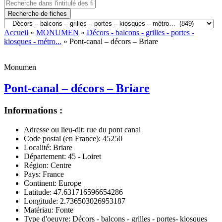
Recherche de fiches
Accueil
»
MONUMEN
»
Décors - balcons - grilles - portes -
kiosques - métro...
» Pont-canal – décors – Briare
Monumen
Pont-canal – décors – Briare
Informations :
Adresse ou lieu-dit:
rue du pont canal
Code postal (en France):
45250
Localité:
Briare
Département:
45 - Loiret
Région:
Centre
Pays:
France
Continent:
Europe
Latitude:
47.631716596654286
Longitude:
2.736503026953187
Matériau:
Fonte
Type d'oeuvre:
Décors - balcons - grilles - portes- kiosques