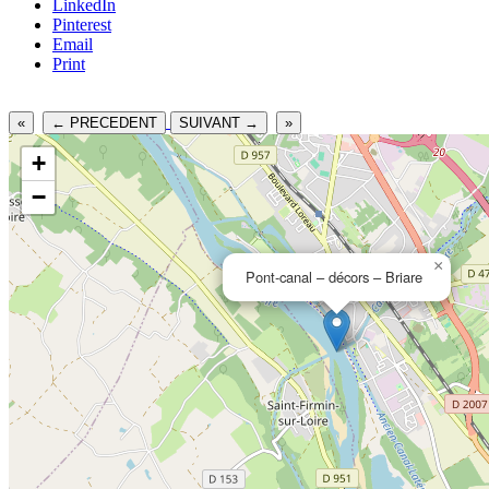
LinkedIn
Pinterest
Email
Print
«
← PRECEDENT
SUIVANT →
»
+
−
×
Pont-canal – décors – Briare