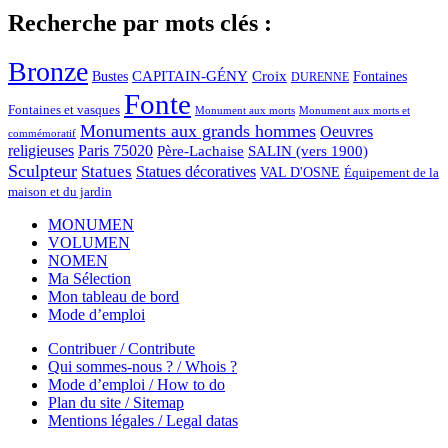
Recherche par mots clés :
Bronze
CAPITAIN-GÉNY
Bustes
Croix
Fontaines
DURENNE
Fonte
Fontaines et vasques
Monument aux morts et
Monument aux morts
Monuments aux grands hommes
Oeuvres
commémoratif
religieuses
Paris 75020
Père-Lachaise
SALIN (vers 1900)
Sculpteur
Statues
Statues décoratives
VAL D'OSNE
Équipement de la
maison et du jardin
MONUMEN
VOLUMEN
NOMEN
Ma Sélection
Mon tableau de bord
Mode d’emploi
Contribuer / Contribute
Qui sommes-nous ? / Whois ?
Mode d’emploi / How to do
Plan du site / Sitemap
Mentions légales / Legal datas