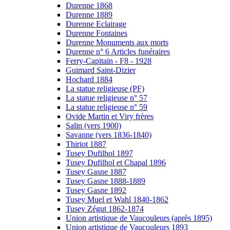
Durenne 1868
Durenne 1889
Durenne Eclairage
Durenne Fontaines
Durenne Monuments aux morts
Durenne n° 6 Articles funéraires
Ferry-Capitain - F8 - 1928
Guimard Saint-Dizier
Hochard 1884
La statue religieuse (PF)
La statue religieuse n° 57
La statue religieuse n° 59
Ovide Martin et Viry frères
Salin (vers 1900)
Savanne (vers 1836-1840)
Thiriot 1887
Tusey Dufilhol 1897
Tusey Dufilhol et Chapal 1896
Tusey Gasne 1887
Tusey Gasne 1888-1889
Tusey Gasne 1892
Tusey Muel et Wahl 1840-1862
Tusey Zégut 1862-1874
Union artistique de Vaucouleurs (après 1895)
Union artistique de Vaucouleurs 1893