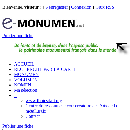
Bienvenue,
visiteur !
[
S'enregistrer
|
Connexion
]
Flux RSS
Publier une fiche
ACCUEIL
RECHERCHE PAR LA CARTE
MONUMEN
VOLUMEN
NOMEN
Ma sélection
+
www.fontesdart.org
Centre de ressources : conservatoire des Arts de la
métallurgie
Contact
Publier une fiche