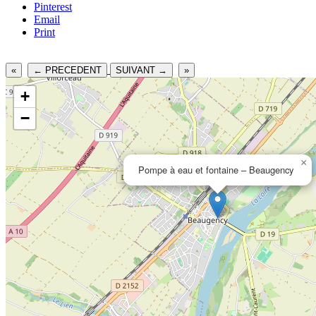
Pinterest
Email
Print
«
← PRECEDENT
SUIVANT →
»
+
−
×
Pompe à eau et fontaine – Beaugency