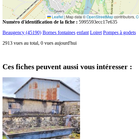
Leaflet
|
Map data ©
OpenStreetMap
contributors,
C
Numéro d'identification de la fiche :
5995593ecc17e635
Beaugency (45190)
Bornes fontaines
enfant
Loiret
Pompes à godets
2913 vues au total, 0 vues aujourd'hui
Ces fiches peuvent aussi vous intéresser :