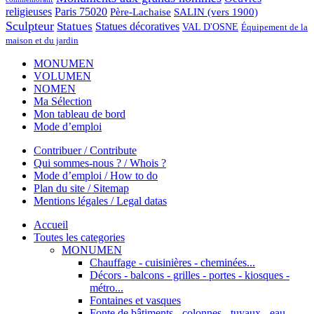
religieuses
Paris 75020
Père-Lachaise
SALIN (vers 1900)
Sculpteur
Statues
Statues décoratives
VAL D'OSNE
Équipement de la
maison et du jardin
MONUMEN
VOLUMEN
NOMEN
Ma Sélection
Mon tableau de bord
Mode d’emploi
Contribuer / Contribute
Qui sommes-nous ? / Whois ?
Mode d’emploi / How to do
Plan du site / Sitemap
Mentions légales / Legal datas
Accueil
Toutes les categories
MONUMEN
Chauffage - cuisinières - cheminées...
Décors - balcons - grilles - portes - kiosques -
métro...
Fontaines et vasques
Fonte de bâtiments - colonnes - tuyaux - eau