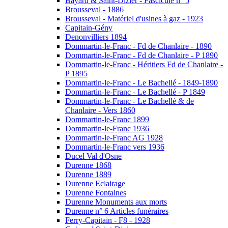
Bayard & Saint-Dizier - Fascicule n° 5
Brousseval - 1886
Brousseval - Matériel d'usines à gaz - 1923
Capitain-Gény
Denonvilliers 1894
Dommartin-le-Franc - Fd de Chanlaire - 1890
Dommartin-le-Franc - Fd de Chanlaire - P 1890
Dommartin-le-Franc - Héritiers Fd de Chanlaire -
P 1895
Dommartin-le-Franc - Le Bachellé - 1849-1890
Dommartin-le-Franc - Le Bachellé - P 1849
Dommartin-le-Franc - Le Bachellé & de
Chanlaire - Vers 1860
Dommartin-le-Franc 1899
Dommartin-le-Franc 1936
Dommartin-le-Franc AG 1928
Dommartin-le-Franc vers 1936
Ducel Val d'Osne
Durenne 1868
Durenne 1889
Durenne Eclairage
Durenne Fontaines
Durenne Monuments aux morts
Durenne n° 6 Articles funéraires
Ferry-Capitain - F8 - 1928