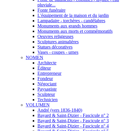
pluviale...
Fonte funéraire
L'équipement de la maison et du jardin
Lampadaire - torchères - candélabres
Monuments aux grands hommes
Monuments aux morts et commémoratifs
Oeuvres religieuses
Sculptures animalières
Statues décoratives
Vases - coupes - urnes
NOMEN
Architecte
Éditeur
Entrepreneur
Fondeur
Négociant
Paysagiste
Sculpteur
Technicien
VOLUMEN
André (vers 1836-1840)
Bayard & Saint-Dizier - Fascicule n° 2
Bayard & Saint-Dizier - Fascicule n° 3
Bayard & Saint-Dizier - Fascicule n° 4