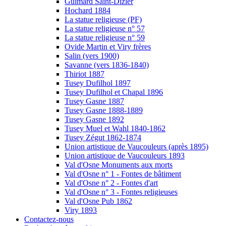
Guimard Saint-Dizier
Hochard 1884
La statue religieuse (PF)
La statue religieuse n° 57
La statue religieuse n° 59
Ovide Martin et Viry frères
Salin (vers 1900)
Savanne (vers 1836-1840)
Thiriot 1887
Tusey Dufilhol 1897
Tusey Dufilhol et Chapal 1896
Tusey Gasne 1887
Tusey Gasne 1888-1889
Tusey Gasne 1892
Tusey Muel et Wahl 1840-1862
Tusey Zégut 1862-1874
Union artistique de Vaucouleurs (après 1895)
Union artistique de Vaucouleurs 1893
Val d'Osne Monuments aux morts
Val d'Osne n° 1 - Fontes de bâtiment
Val d'Osne n° 2 - Fontes d'art
Val d'Osne n° 3 - Fontes religieuses
Val d'Osne Pub 1862
Viry 1893
Contactez-nous