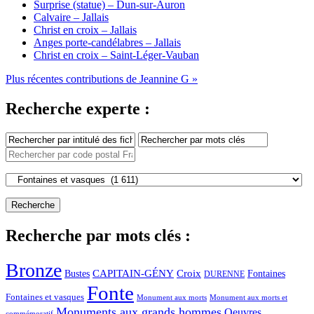
Surprise (statue) – Dun-sur-Auron
Calvaire – Jallais
Christ en croix – Jallais
Anges porte-candélabres – Jallais
Christ en croix – Saint-Léger-Vauban
Plus récentes contributions de Jeannine G »
Recherche experte :
Recherche par mots clés :
Bronze
CAPITAIN-GÉNY
Bustes
Croix
Fontaines
DURENNE
Fonte
Fontaines et vasques
Monument aux morts et
Monument aux morts
Monuments aux grands hommes
Oeuvres
commémoratif