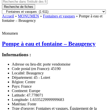
Recherche de fiches
Accueil
»
MONUMEN
»
Fontaines et vasques
» Pompe à eau et
fontaine – Beaugency
Monumen
Pompe à eau et fontaine – Beaugency
Informations :
Adresse ou lieu-dit:
porte vendomoise
Code postal (en France):
45190
Localité:
Beaugency
Département:
45 - Loiret
Région:
Centre
Pays:
France
Continent:
Europe
Latitude:
47.778071
Longitude:
1.6335229999999683
Matériau:
Fonte
Type d'oeuvre:
Fontaines et vasques, Équipement de la