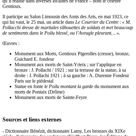
qu’il réalise dans diverses localités de France – dont le célèbre
Gentioux.
Il participe au Salon Limousin des Amis des Arts, en mai 1923, ce
qui lui vaut, le 25 mai, un article dans
Le Courrier du Centre
:
« M.
Pollacchi dresse de martiales silhouettes de soldats et met beaucoup
de sentiments dans le Poilu blessé, ou l’Aveugle pleurant… ».
Œuvres :
Monument aux Morts, Gentioux Pigerolles (creuse), bronze,
Guichard E. fondeur
Monument aux morts de Saint-Yrieix ; sur l’applique en
bronze : J. Pollachi / 1921 ; sur la terrasse de la statue, à sa
droite : J. Pollachi 1921 ; à sa gauche : A. Durenne Fondeur
Paris sur le piédestal
Statue en fonte
le Poilu montant la garde
du monument aux
morts de Pontaix (Drôme)
Monument aux morts de Sainte-Feyre
Sources et liens externes
- Dictionnaire Bénézit, dictionnaire Lamy, Les bronzes du XIXe