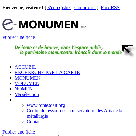
Bienvenue,
visiteur !
[
S'enregistrer
|
Connexion
]
Flux RSS
Publier une fiche
ACCUEIL
RECHERCHE PAR LA CARTE
MONUMEN
VOLUMEN
NOMEN
Ma sélection
+
www.fontesdart.org
Centre de ressources : conservatoire des Arts de la
métallurgie
Contact
Publier une fiche