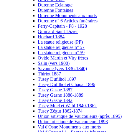
Durenne Eclairage
Durenne Fontaines
Durenne Monuments aux morts
Durenne n° 6 Articles funéraires
Ferry-Capitain - F8 - 1928
Guimard Saint-Dizier
Hochard 1884
La statue religieuse (PF)
La statue religieuse n° 57
La statue religieuse n° 59
Ovide Martin et Viry frères
Salin (vers 1900)
Savanne (vers 1836-1840)
Thiriot 1887
Tusey Dufilhol 1897
Tusey Dufilhol et Chapal 1896
Tusey Gasne 1887
Tusey Gasne 1888-1889
Tusey Gasne 1892
Tusey Muel et Wahl 1840-1862
Tusey Zégut 1862-1874
Union artistique de Vaucouleurs (après 1895)
Union artistique de Vaucouleurs 1893
Val d'Osne Monuments aux morts