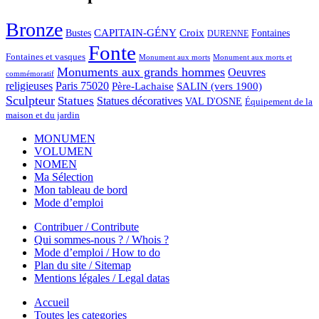
Bronze
CAPITAIN-GÉNY
Bustes
Croix
Fontaines
DURENNE
Fonte
Fontaines et vasques
Monument aux morts et
Monument aux morts
Monuments aux grands hommes
Oeuvres
commémoratif
religieuses
Paris 75020
Père-Lachaise
SALIN (vers 1900)
Sculpteur
Statues
Statues décoratives
VAL D'OSNE
Équipement de la
maison et du jardin
MONUMEN
VOLUMEN
NOMEN
Ma Sélection
Mon tableau de bord
Mode d’emploi
Contribuer / Contribute
Qui sommes-nous ? / Whois ?
Mode d’emploi / How to do
Plan du site / Sitemap
Mentions légales / Legal datas
Accueil
Toutes les categories