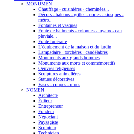
MONUMEN
Chauffage - cuisinières - cheminées...
Décors - balcons - grilles - portes - kiosques -
métro...
Fontaines et vasques
Fonte de bâtiments - colonnes - tuyaux - eau
pluviale...
Fonte funéraire
L'équipement de la maison et du jardin
Lampadaire - torchères - candélabres
Monuments aux grands hommes
Monuments aux morts et commémoratifs
Oeuvres religieuses
Sculptures animalières
Statues décoratives
Vases - coupes - urnes
NOMEN
Architecte
Éditeur
Entrepreneur
Fondeur
Négociant
Paysagiste
Sculpteur
Technicien