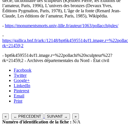
siècle, dictionnaire des sculpteurs (Kjellbert Pierre, les Éditions de
l’amateur, Paris, 1996), L’univers des bronzes (Devaux Yves,
Éditions Pygmalion, Paris, 1978), L’âge de la fonte (Renard Jean-
Claude, Les éditions de l’amateur, Paris, 1985), Wikipédia.
-
https://monumentsmorts.univ-lille.fr/auteur/1063/pollacchijules/
-
https://gallica.bnf.fr/ark:/12148/bpt6k4595514s/f1.image.r=%22pol
rk=21459;2
- bpt6k4595514s/f1.image.r=%22pollachi%20sculpteur%22?
rk=21459;2 - Archives départementales du Nord - État civil
Facebook
Twitter
Google+
LinkedIn
Pinterest
Email
Print
«
← PRECEDENT
SUIVANT →
»
Numéro d'identification de la fiche :
N/A