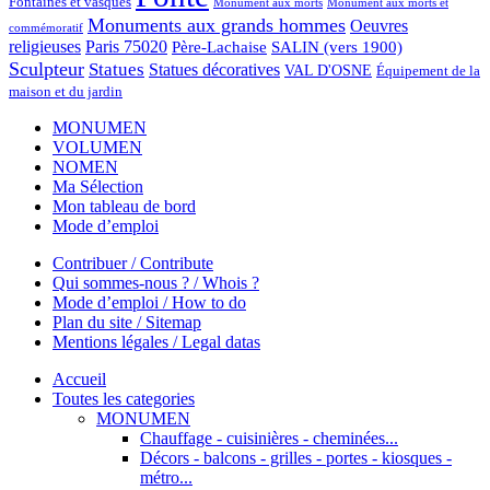
Fontaines et vasques
Monument aux morts et
Monument aux morts
Monuments aux grands hommes
Oeuvres
commémoratif
religieuses
Paris 75020
Père-Lachaise
SALIN (vers 1900)
Sculpteur
Statues
Statues décoratives
VAL D'OSNE
Équipement de la
maison et du jardin
MONUMEN
VOLUMEN
NOMEN
Ma Sélection
Mon tableau de bord
Mode d’emploi
Contribuer / Contribute
Qui sommes-nous ? / Whois ?
Mode d’emploi / How to do
Plan du site / Sitemap
Mentions légales / Legal datas
Accueil
Toutes les categories
MONUMEN
Chauffage - cuisinières - cheminées...
Décors - balcons - grilles - portes - kiosques -
métro...