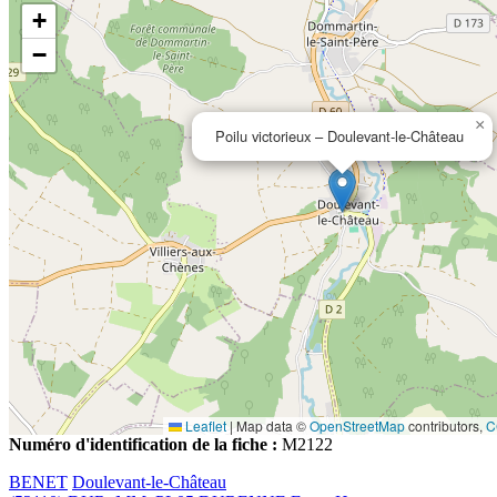
+
−
×
Poilu victorieux – Doulevant-le-Château
Leaflet
|
Map data ©
OpenStreetMap
contributors,
C
Numéro d'identification de la fiche :
M2122
BENET
Doulevant-le-Château