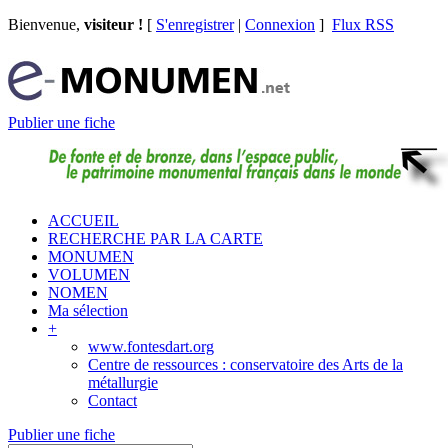
Bienvenue,
visiteur !
[
S'enregistrer
|
Connexion
]
Flux RSS
Publier une fiche
ACCUEIL
RECHERCHE PAR LA CARTE
MONUMEN
VOLUMEN
NOMEN
Ma sélection
+
www.fontesdart.org
Centre de ressources : conservatoire des Arts de la
métallurgie
Contact
Publier une fiche