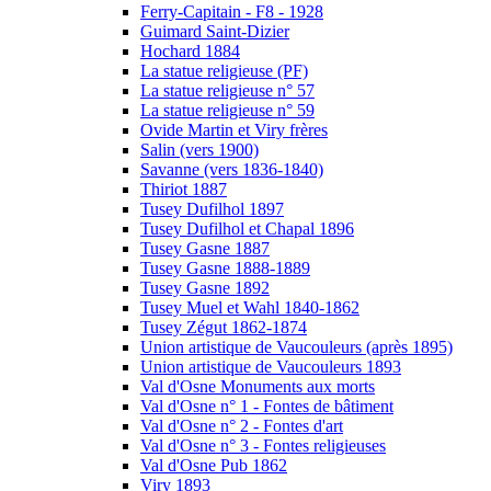
Ferry-Capitain - F8 - 1928
Guimard Saint-Dizier
Hochard 1884
La statue religieuse (PF)
La statue religieuse n° 57
La statue religieuse n° 59
Ovide Martin et Viry frères
Salin (vers 1900)
Savanne (vers 1836-1840)
Thiriot 1887
Tusey Dufilhol 1897
Tusey Dufilhol et Chapal 1896
Tusey Gasne 1887
Tusey Gasne 1888-1889
Tusey Gasne 1892
Tusey Muel et Wahl 1840-1862
Tusey Zégut 1862-1874
Union artistique de Vaucouleurs (après 1895)
Union artistique de Vaucouleurs 1893
Val d'Osne Monuments aux morts
Val d'Osne n° 1 - Fontes de bâtiment
Val d'Osne n° 2 - Fontes d'art
Val d'Osne n° 3 - Fontes religieuses
Val d'Osne Pub 1862
Viry 1893