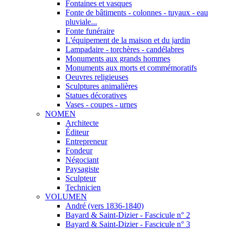
Fontaines et vasques
Fonte de bâtiments - colonnes - tuyaux - eau
pluviale...
Fonte funéraire
L'équipement de la maison et du jardin
Lampadaire - torchères - candélabres
Monuments aux grands hommes
Monuments aux morts et commémoratifs
Oeuvres religieuses
Sculptures animalières
Statues décoratives
Vases - coupes - urnes
NOMEN
Architecte
Éditeur
Entrepreneur
Fondeur
Négociant
Paysagiste
Sculpteur
Technicien
VOLUMEN
André (vers 1836-1840)
Bayard & Saint-Dizier - Fascicule n° 2
Bayard & Saint-Dizier - Fascicule n° 3