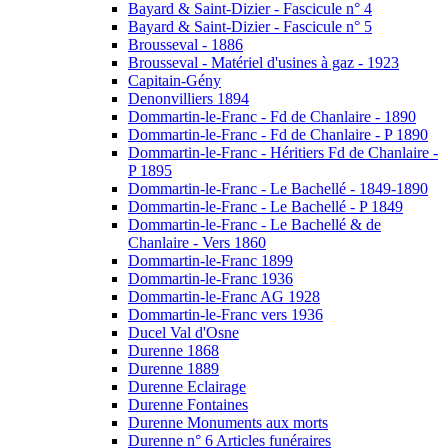
Bayard & Saint-Dizier - Fascicule n° 4
Bayard & Saint-Dizier - Fascicule n° 5
Brousseval - 1886
Brousseval - Matériel d'usines à gaz - 1923
Capitain-Gény
Denonvilliers 1894
Dommartin-le-Franc - Fd de Chanlaire - 1890
Dommartin-le-Franc - Fd de Chanlaire - P 1890
Dommartin-le-Franc - Héritiers Fd de Chanlaire -
P 1895
Dommartin-le-Franc - Le Bachellé - 1849-1890
Dommartin-le-Franc - Le Bachellé - P 1849
Dommartin-le-Franc - Le Bachellé & de
Chanlaire - Vers 1860
Dommartin-le-Franc 1899
Dommartin-le-Franc 1936
Dommartin-le-Franc AG 1928
Dommartin-le-Franc vers 1936
Ducel Val d'Osne
Durenne 1868
Durenne 1889
Durenne Eclairage
Durenne Fontaines
Durenne Monuments aux morts
Durenne n° 6 Articles funéraires