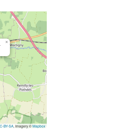
×
-
C-BY-SA
, Imagery ©
Mapbox