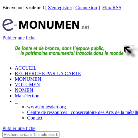
Bienvenue,
visiteur !
[
S'enregistrer
|
Connexion
]
Flux RSS
Publier une fiche
ACCUEIL
RECHERCHE PAR LA CARTE
MONUMEN
VOLUMEN
NOMEN
Ma sélection
+
www.fontesdart.org
Centre de ressources : conservatoire des Arts de la métall
Contact
Publier une fiche