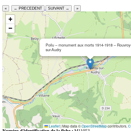
«
← PRECEDENT
SUIVANT →
»
+
−
Poilu – monument aux morts 1914-1918 – Rouvroy
sur-Audry
Leaflet
|
Map data ©
OpenStreetMap
contributors,
C
Numéro d'identification de la fiche :
M11053