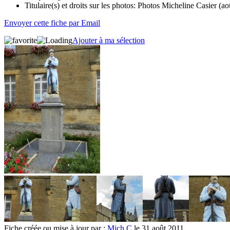
Titulaire(s) et droits sur les photos:
Photos Micheline Casier (ao
Envoyer cette fiche par Email
Ajouter à ma sélection
Fiche créée ou mise à jour par :
Mich C
le 31 août 2011