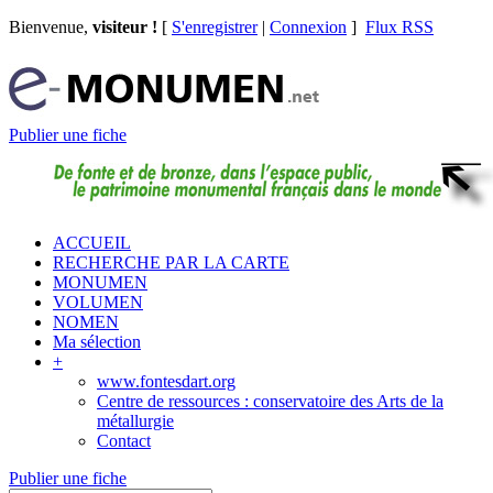
Bienvenue,
visiteur !
[
S'enregistrer
|
Connexion
]
Flux RSS
Publier une fiche
ACCUEIL
RECHERCHE PAR LA CARTE
MONUMEN
VOLUMEN
NOMEN
Ma sélection
+
www.fontesdart.org
Centre de ressources : conservatoire des Arts de la
métallurgie
Contact
Publier une fiche