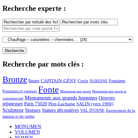
Recherche experte :
Recherche par mots clés :
Bronze
CAPITAIN-GÉNY
Bustes
Croix
Fontaines
DURENNE
Fonte
Fontaines et vasques
Monument aux morts et
Monument aux morts
Monuments aux grands hommes
Oeuvres
commémoratif
religieuses
Paris 75020
Père-Lachaise
SALIN (vers 1900)
Sculpteur
Statues
Statues décoratives
VAL D'OSNE
Équipement de la
maison et du jardin
MONUMEN
VOLUMEN
NOMEN