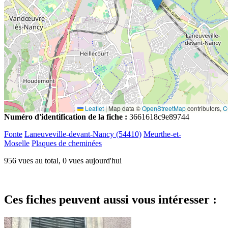
Leaflet
|
Map data ©
OpenStreetMap
contributors,
C
Numéro d'identification de la fiche :
3661618c9e89744
Fonte
Laneuveville-devant-Nancy (54410)
Meurthe-et-
Moselle
Plaques de cheminées
956 vues au total, 0 vues aujourd'hui
Ces fiches peuvent aussi vous intéresser :