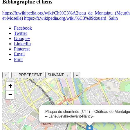
Bibliographie et liens
https://fr.wikipedia.org/wiki/Ch%C3%A2teau_de_Montaigu_(Meurth
et-Moselle)
https://fr.wikipedia.org/wiki/%C3%89douard_Salin
Facebook
Twitter
Google+
LinkedIn
Pinterest
Email
Print
«
← PRECEDENT
SUIVANT →
»
+
−
Plaque de cheminée (3/11) – Château de Montaigu
– Laneuveville-devant-Nancy-