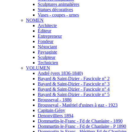
Sculptures animalières
Statues décoratives
Vases - coupes - urnes
NOMEN
Architecte
Éditeur
Entrepreneur
Fondeur
Négociant
Paysagiste
Sculpteur
Technicien
VOLUMEN
André (vers 1836-1840)
Bayard & Saint-Dizier - Fascicule n° 2
Bayard & Saint-Dizier - Fascicule n° 3
Bayard & Saint-Dizier - Fascicule n° 4
Bayard & Saint-Dizier - Fascicule n° 5
Brousseval - 1886
Brousseval - Matériel d'usines à gaz - 1923
Capitain-Gény
Denonvilliers 1894
Dommartin-le-Franc - Fd de Chanlaire - 1890
Dommartin-le-Franc - Fd de Chanlaire - P 1890
Dommartin-le-Franc - Héritiers Fd de Chanlaire -