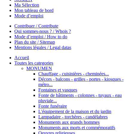
Ma Sélection
Mon tableau de bord
Mode d’emploi
Contribuer / Contribute
Qui sommes-nous ? / Whois ?
Mode d’emploi / How to do
Plan du site / Sitemap
Mentions légales / Legal datas
Accueil
Toutes les categories
MONUMEN
Chauffage - cuisinières - cheminées...
Décors - balcons - grilles - portes - kiosques -
métro...
Fontaines et vasques
Fonte de bâtiments - colonnes - tuyaux - eau
pluviale...
Fonte funéraire
L'équipement de la maison et du jardin
Lampadaire - torchères - candélabres
Monuments aux grands hommes
Monuments aux morts et commémoratifs
Oeuvres religieuses