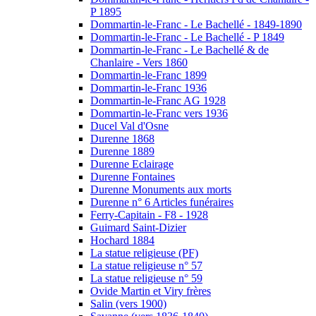
P 1895
Dommartin-le-Franc - Le Bachellé - 1849-1890
Dommartin-le-Franc - Le Bachellé - P 1849
Dommartin-le-Franc - Le Bachellé & de
Chanlaire - Vers 1860
Dommartin-le-Franc 1899
Dommartin-le-Franc 1936
Dommartin-le-Franc AG 1928
Dommartin-le-Franc vers 1936
Ducel Val d'Osne
Durenne 1868
Durenne 1889
Durenne Eclairage
Durenne Fontaines
Durenne Monuments aux morts
Durenne n° 6 Articles funéraires
Ferry-Capitain - F8 - 1928
Guimard Saint-Dizier
Hochard 1884
La statue religieuse (PF)
La statue religieuse n° 57
La statue religieuse n° 59
Ovide Martin et Viry frères
Salin (vers 1900)