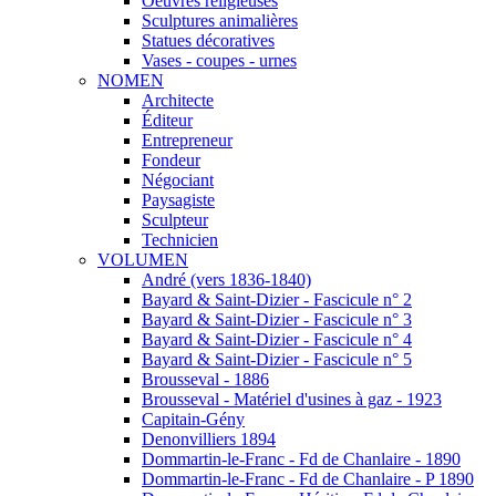
Oeuvres religieuses
Sculptures animalières
Statues décoratives
Vases - coupes - urnes
NOMEN
Architecte
Éditeur
Entrepreneur
Fondeur
Négociant
Paysagiste
Sculpteur
Technicien
VOLUMEN
André (vers 1836-1840)
Bayard & Saint-Dizier - Fascicule n° 2
Bayard & Saint-Dizier - Fascicule n° 3
Bayard & Saint-Dizier - Fascicule n° 4
Bayard & Saint-Dizier - Fascicule n° 5
Brousseval - 1886
Brousseval - Matériel d'usines à gaz - 1923
Capitain-Gény
Denonvilliers 1894
Dommartin-le-Franc - Fd de Chanlaire - 1890
Dommartin-le-Franc - Fd de Chanlaire - P 1890