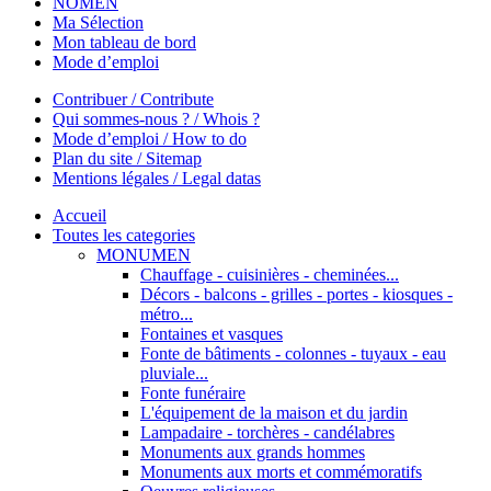
NOMEN
Ma Sélection
Mon tableau de bord
Mode d’emploi
Contribuer / Contribute
Qui sommes-nous ? / Whois ?
Mode d’emploi / How to do
Plan du site / Sitemap
Mentions légales / Legal datas
Accueil
Toutes les categories
MONUMEN
Chauffage - cuisinières - cheminées...
Décors - balcons - grilles - portes - kiosques -
métro...
Fontaines et vasques
Fonte de bâtiments - colonnes - tuyaux - eau
pluviale...
Fonte funéraire
L'équipement de la maison et du jardin
Lampadaire - torchères - candélabres
Monuments aux grands hommes
Monuments aux morts et commémoratifs