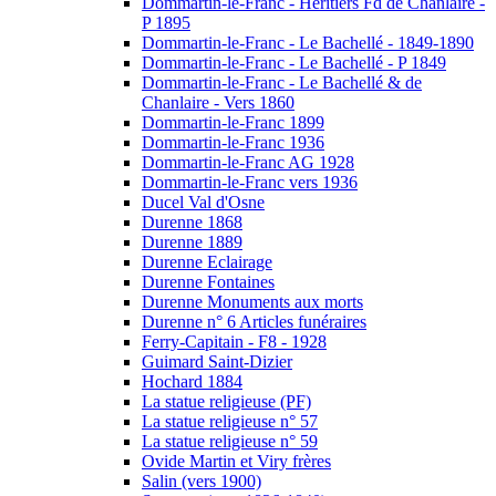
Dommartin-le-Franc - Héritiers Fd de Chanlaire -
P 1895
Dommartin-le-Franc - Le Bachellé - 1849-1890
Dommartin-le-Franc - Le Bachellé - P 1849
Dommartin-le-Franc - Le Bachellé & de
Chanlaire - Vers 1860
Dommartin-le-Franc 1899
Dommartin-le-Franc 1936
Dommartin-le-Franc AG 1928
Dommartin-le-Franc vers 1936
Ducel Val d'Osne
Durenne 1868
Durenne 1889
Durenne Eclairage
Durenne Fontaines
Durenne Monuments aux morts
Durenne n° 6 Articles funéraires
Ferry-Capitain - F8 - 1928
Guimard Saint-Dizier
Hochard 1884
La statue religieuse (PF)
La statue religieuse n° 57
La statue religieuse n° 59
Ovide Martin et Viry frères
Salin (vers 1900)