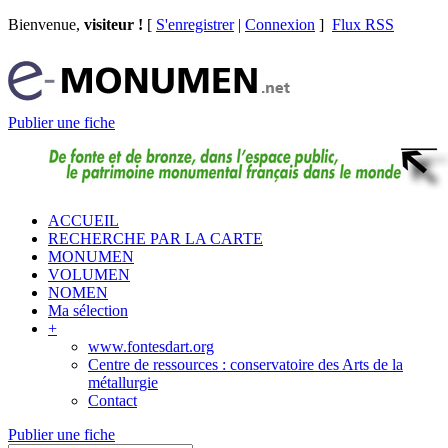
Bienvenue,
visiteur !
[
S'enregistrer
|
Connexion
]
Flux RSS
Publier une fiche
ACCUEIL
RECHERCHE PAR LA CARTE
MONUMEN
VOLUMEN
NOMEN
Ma sélection
+
www.fontesdart.org
Centre de ressources : conservatoire des Arts de la
métallurgie
Contact
Publier une fiche