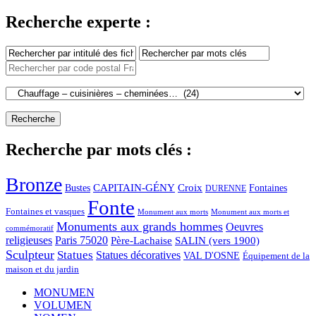
Recherche experte :
Recherche par mots clés :
Bronze
CAPITAIN-GÉNY
Bustes
Croix
Fontaines
DURENNE
Fonte
Fontaines et vasques
Monument aux morts et
Monument aux morts
Monuments aux grands hommes
Oeuvres
commémoratif
religieuses
Paris 75020
Père-Lachaise
SALIN (vers 1900)
Sculpteur
Statues
Statues décoratives
VAL D'OSNE
Équipement de la
maison et du jardin
MONUMEN
VOLUMEN