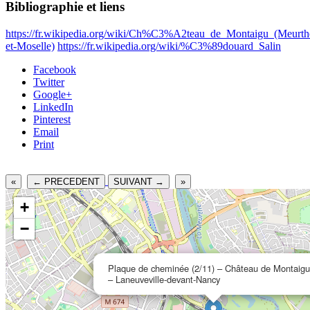
Bibliographie et liens
https://fr.wikipedia.org/wiki/Ch%C3%A2teau_de_Montaigu_(Meurth
et-Moselle)
https://fr.wikipedia.org/wiki/%C3%89douard_Salin
Facebook
Twitter
Google+
LinkedIn
Pinterest
Email
Print
«
← PRECEDENT
SUIVANT →
»
+
−
Plaque de cheminée (2/11) – Château de Montaigu
– Laneuveville-devant-Nancy