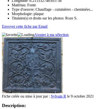
Longitude:
6.215332746505738
Matériau:
Fonte
Type d'oeuvre:
Chauffage - cuisinières - cheminées...
Morphologie:
plaque
Titulaire(s) et droits sur les photos:
Roze S.
Envoyer cette fiche par Email
Ajouter à ma sélection
Fiche créée ou mise à jour par :
Sylvain R
le 9 octobre 2021
Description: