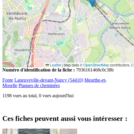
Leaflet
|
Map data ©
OpenStreetMap
contributors,
C
Numéro d'identification de la fiche :
7936161468c0c38b
Fonte
Laneuveville-devant-Nancy (54410)
Meurthe-et-
Moselle
Plaques de cheminées
1198 vues au total, 0 vues aujourd'hui
Ces fiches peuvent aussi vous intéresser :