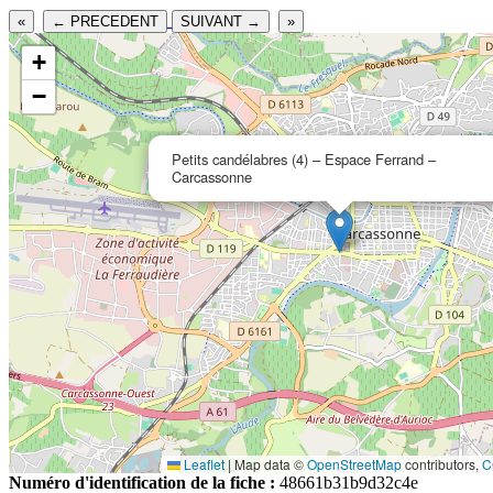
«
← PRECEDENT
SUIVANT →
»
+
−
Petits candélabres (4) – Espace Ferrand –
Carcassonne
Leaflet
|
Map data ©
OpenStreetMap
contributors,
C
Numéro d'identification de la fiche :
48661b31b9d32c4e