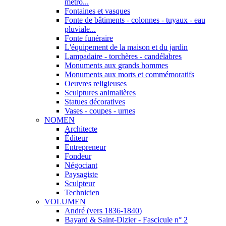
métro...
Fontaines et vasques
Fonte de bâtiments - colonnes - tuyaux - eau
pluviale...
Fonte funéraire
L'équipement de la maison et du jardin
Lampadaire - torchères - candélabres
Monuments aux grands hommes
Monuments aux morts et commémoratifs
Oeuvres religieuses
Sculptures animalières
Statues décoratives
Vases - coupes - urnes
NOMEN
Architecte
Éditeur
Entrepreneur
Fondeur
Négociant
Paysagiste
Sculpteur
Technicien
VOLUMEN
André (vers 1836-1840)
Bayard & Saint-Dizier - Fascicule n° 2