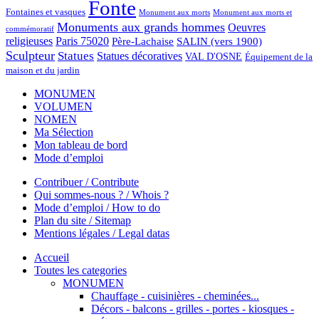
Fonte
Fontaines et vasques
Monument aux morts et
Monument aux morts
Monuments aux grands hommes
Oeuvres
commémoratif
religieuses
Paris 75020
Père-Lachaise
SALIN (vers 1900)
Sculpteur
Statues
Statues décoratives
VAL D'OSNE
Équipement de la
maison et du jardin
MONUMEN
VOLUMEN
NOMEN
Ma Sélection
Mon tableau de bord
Mode d’emploi
Contribuer / Contribute
Qui sommes-nous ? / Whois ?
Mode d’emploi / How to do
Plan du site / Sitemap
Mentions légales / Legal datas
Accueil
Toutes les categories
MONUMEN
Chauffage - cuisinières - cheminées...
Décors - balcons - grilles - portes - kiosques -