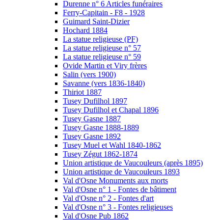
Durenne n° 6 Articles funéraires
Ferry-Capitain - F8 - 1928
Guimard Saint-Dizier
Hochard 1884
La statue religieuse (PF)
La statue religieuse n° 57
La statue religieuse n° 59
Ovide Martin et Viry frères
Salin (vers 1900)
Savanne (vers 1836-1840)
Thiriot 1887
Tusey Dufilhol 1897
Tusey Dufilhol et Chapal 1896
Tusey Gasne 1887
Tusey Gasne 1888-1889
Tusey Gasne 1892
Tusey Muel et Wahl 1840-1862
Tusey Zégut 1862-1874
Union artistique de Vaucouleurs (après 1895)
Union artistique de Vaucouleurs 1893
Val d'Osne Monuments aux morts
Val d'Osne n° 1 - Fontes de bâtiment
Val d'Osne n° 2 - Fontes d'art
Val d'Osne n° 3 - Fontes religieuses
Val d'Osne Pub 1862