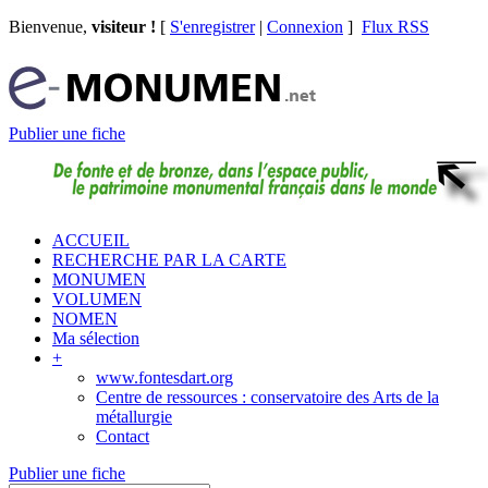
Bienvenue,
visiteur !
[
S'enregistrer
|
Connexion
]
Flux RSS
Publier une fiche
ACCUEIL
RECHERCHE PAR LA CARTE
MONUMEN
VOLUMEN
NOMEN
Ma sélection
+
www.fontesdart.org
Centre de ressources : conservatoire des Arts de la
métallurgie
Contact
Publier une fiche