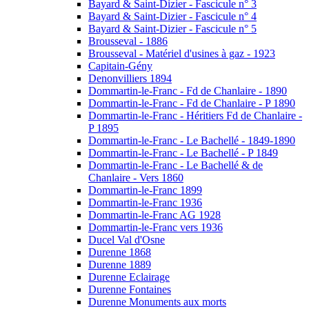
Bayard & Saint-Dizier - Fascicule n° 3
Bayard & Saint-Dizier - Fascicule n° 4
Bayard & Saint-Dizier - Fascicule n° 5
Brousseval - 1886
Brousseval - Matériel d'usines à gaz - 1923
Capitain-Gény
Denonvilliers 1894
Dommartin-le-Franc - Fd de Chanlaire - 1890
Dommartin-le-Franc - Fd de Chanlaire - P 1890
Dommartin-le-Franc - Héritiers Fd de Chanlaire -
P 1895
Dommartin-le-Franc - Le Bachellé - 1849-1890
Dommartin-le-Franc - Le Bachellé - P 1849
Dommartin-le-Franc - Le Bachellé & de
Chanlaire - Vers 1860
Dommartin-le-Franc 1899
Dommartin-le-Franc 1936
Dommartin-le-Franc AG 1928
Dommartin-le-Franc vers 1936
Ducel Val d'Osne
Durenne 1868
Durenne 1889
Durenne Eclairage
Durenne Fontaines
Durenne Monuments aux morts