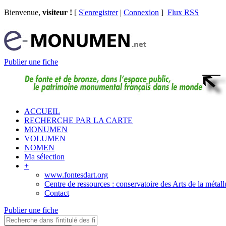
Bienvenue,
visiteur !
[
S'enregistrer
|
Connexion
]
Flux RSS
Publier une fiche
ACCUEIL
RECHERCHE PAR LA CARTE
MONUMEN
VOLUMEN
NOMEN
Ma sélection
+
www.fontesdart.org
Centre de ressources : conservatoire des Arts de la métall
Contact
Publier une fiche