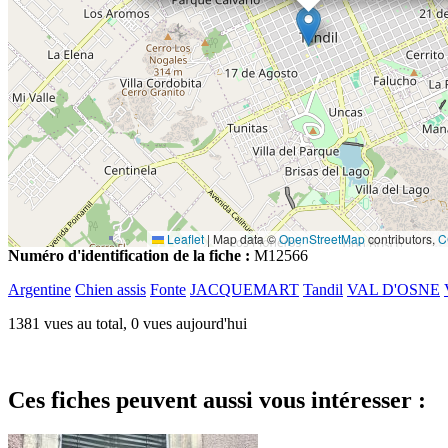
Leaflet
|
Map data ©
OpenStreetMap
contributors,
C
Numéro d'identification de la fiche :
M12566
Argentine
Chien assis
Fonte
JACQUEMART
Tandil
VAL D'OSNE
1381 vues au total, 0 vues aujourd'hui
Ces fiches peuvent aussi vous intéresser :