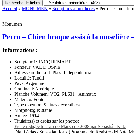
Recherche de fiches
Accueil
»
MONUMEN
»
Sculptures animalières
» Perro – Chien braq
Monumen
Perro – Chien braque assis à la muselière 
Informations :
Sculpteur 1:
JACQUEMART
Fondeur:
VAL D'OSNE
Adresse ou lieu-dit:
Plaza Independencia
Localité:
Tandil
Pays:
Argentine
Continent:
Amérique
Planche Volumen:
VO2_PL631 - Animaux
Matériau:
Fonte
Type d'oeuvre:
Statues décoratives
Morphologie:
statue
Année:
1914
Titulaire(s) et droits sur les photos:
Fiche rédigée le : 25 de Marzo de 2008 par Sebastián Katz
Nani Arias / Sebastián Katz (Programa de Registro del Arte Me