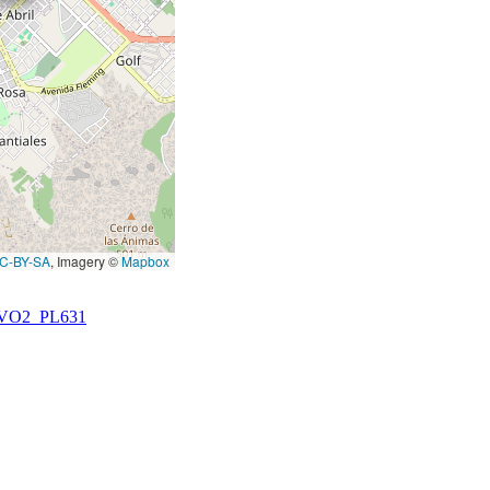
C-BY-SA
, Imagery ©
Mapbox
VO2_PL631