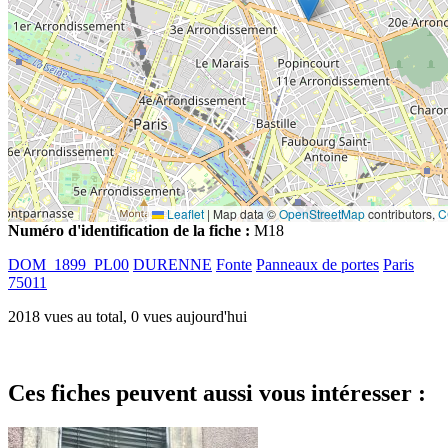
Leaflet
|
Map data ©
OpenStreetMap
contributors,
C
Numéro d'identification de la fiche :
M18
DOM_1899_PL00
DURENNE
Fonte
Panneaux de portes
Paris
75011
2018 vues au total, 0 vues aujourd'hui
Ces fiches peuvent aussi vous intéresser :