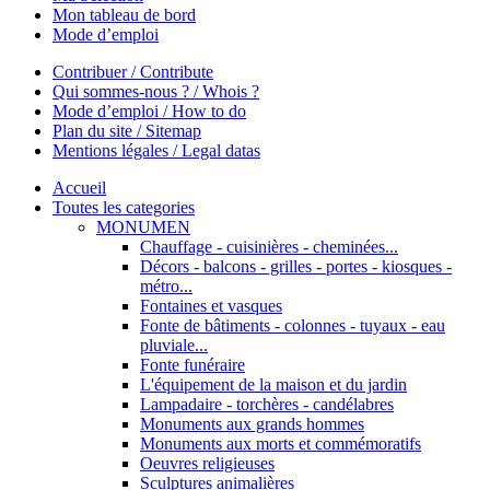
Mon tableau de bord
Mode d’emploi
Contribuer / Contribute
Qui sommes-nous ? / Whois ?
Mode d’emploi / How to do
Plan du site / Sitemap
Mentions légales / Legal datas
Accueil
Toutes les categories
MONUMEN
Chauffage - cuisinières - cheminées...
Décors - balcons - grilles - portes - kiosques -
métro...
Fontaines et vasques
Fonte de bâtiments - colonnes - tuyaux - eau
pluviale...
Fonte funéraire
L'équipement de la maison et du jardin
Lampadaire - torchères - candélabres
Monuments aux grands hommes
Monuments aux morts et commémoratifs
Oeuvres religieuses
Sculptures animalières