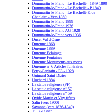
Dommartin-le-Franc - Le Bachellé - 1849-1890
Dommartin-le-Franc - Le Bachellé - P 1849
Dommartin-le-Franc - Le Bachellé & de
Chanlaire - Vers 1860
Dommartin-le-Franc 1899
Dommartin-le-Franc 1936
Dommartin-le-Franc AG 1928
Dommartin-le-Franc vers 1936
Ducel Val d'Osne
Durenne 1868
Durenne 1889
Durenne Eclairage
Durenne Fontaines
Durenne Monuments aux morts
Durenne n° 6 Articles funéraires
Ferry-Capitain - F8 - 1928
Guimard Saint-Dizier
Hochard 1884
La statue religieuse (PF)
La statue religieuse n° 57
La statue religieuse n° 59
Ovide Martin et Viry frères
Salin (vers 1900)
Savanne (vers 1836-1840)
Thiriot 1887