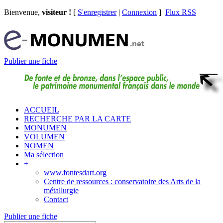
Bienvenue,
visiteur !
[
S'enregistrer
|
Connexion
]
Flux RSS
Publier une fiche
ACCUEIL
RECHERCHE PAR LA CARTE
MONUMEN
VOLUMEN
NOMEN
Ma sélection
+
www.fontesdart.org
Centre de ressources : conservatoire des Arts de la
métallurgie
Contact
Publier une fiche