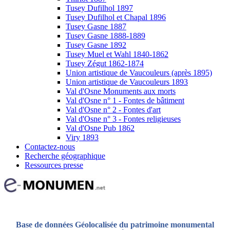
Tusey Dufilhol 1897
Tusey Dufilhol et Chapal 1896
Tusey Gasne 1887
Tusey Gasne 1888-1889
Tusey Gasne 1892
Tusey Muel et Wahl 1840-1862
Tusey Zégut 1862-1874
Union artistique de Vaucouleurs (après 1895)
Union artistique de Vaucouleurs 1893
Val d'Osne Monuments aux morts
Val d'Osne n° 1 - Fontes de bâtiment
Val d'Osne n° 2 - Fontes d'art
Val d'Osne n° 3 - Fontes religieuses
Val d'Osne Pub 1862
Viry 1893
Contactez-nous
Recherche géographique
Ressources presse
Base de données Géolocalisée du patrimoine monumental