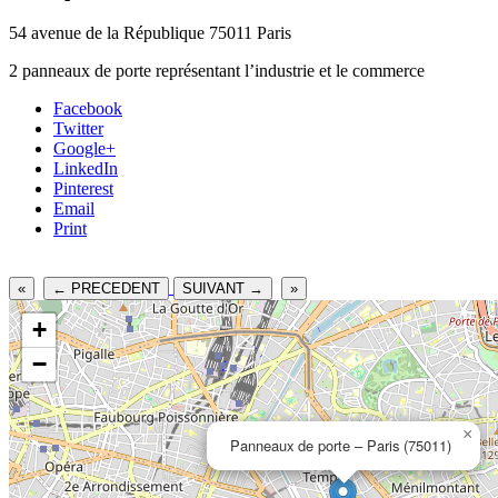
54 avenue de la République 75011 Paris
2 panneaux de porte représentant l’industrie et le commerce
Facebook
Twitter
Google+
LinkedIn
Pinterest
Email
Print
«
← PRECEDENT
SUIVANT →
»
+
−
×
Panneaux de porte – Paris (75011)