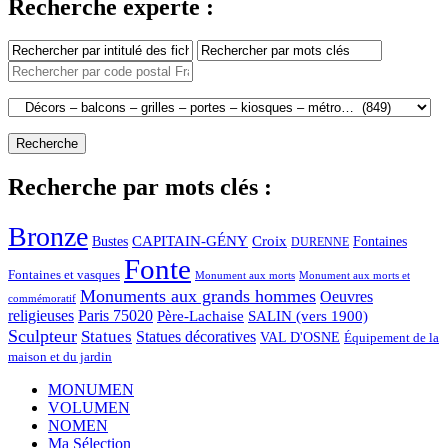
Recherche experte :
Recherche par mots clés :
Bronze
CAPITAIN-GÉNY
Bustes
Croix
Fontaines
DURENNE
Fonte
Fontaines et vasques
Monument aux morts et
Monument aux morts
Monuments aux grands hommes
Oeuvres
commémoratif
religieuses
Paris 75020
Père-Lachaise
SALIN (vers 1900)
Sculpteur
Statues
Statues décoratives
VAL D'OSNE
Équipement de la
maison et du jardin
MONUMEN
VOLUMEN
NOMEN
Ma Sélection