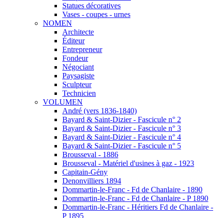
Statues décoratives
Vases - coupes - urnes
NOMEN
Architecte
Éditeur
Entrepreneur
Fondeur
Négociant
Paysagiste
Sculpteur
Technicien
VOLUMEN
André (vers 1836-1840)
Bayard & Saint-Dizier - Fascicule n° 2
Bayard & Saint-Dizier - Fascicule n° 3
Bayard & Saint-Dizier - Fascicule n° 4
Bayard & Saint-Dizier - Fascicule n° 5
Brousseval - 1886
Brousseval - Matériel d'usines à gaz - 1923
Capitain-Gény
Denonvilliers 1894
Dommartin-le-Franc - Fd de Chanlaire - 1890
Dommartin-le-Franc - Fd de Chanlaire - P 1890
Dommartin-le-Franc - Héritiers Fd de Chanlaire -
P 1895