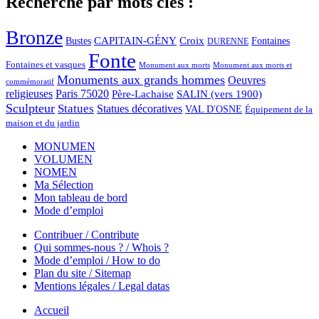
Recherche par mots clés :
Bronze
CAPITAIN-GÉNY
Bustes
Croix
Fontaines
DURENNE
Fonte
Fontaines et vasques
Monument aux morts et
Monument aux morts
Monuments aux grands hommes
Oeuvres
commémoratif
religieuses
Paris 75020
Père-Lachaise
SALIN (vers 1900)
Sculpteur
Statues
Statues décoratives
VAL D'OSNE
Équipement de la
maison et du jardin
MONUMEN
VOLUMEN
NOMEN
Ma Sélection
Mon tableau de bord
Mode d’emploi
Contribuer / Contribute
Qui sommes-nous ? / Whois ?
Mode d’emploi / How to do
Plan du site / Sitemap
Mentions légales / Legal datas
Accueil