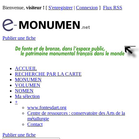
Bienvenue,
visiteur !
[
S'enregistrer
|
Connexion
]
Flux RSS
Publier une fiche
ACCUEIL
RECHERCHE PAR LA CARTE
MONUMEN
VOLUMEN
NOMEN
Ma sélection
+
www.fontesdart.org
Centre de ressources : conservatoire des Arts de la
métallurgie
Contact
Publier une fiche