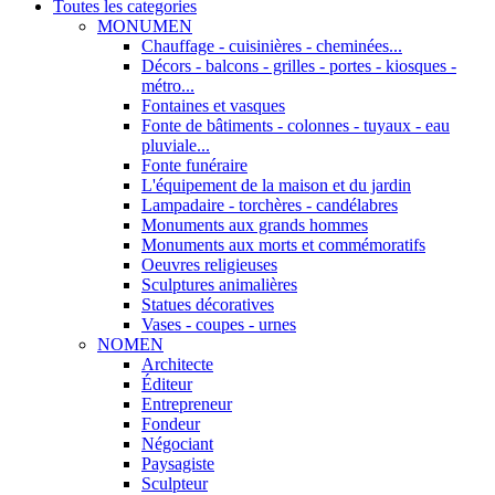
Toutes les categories
MONUMEN
Chauffage - cuisinières - cheminées...
Décors - balcons - grilles - portes - kiosques -
métro...
Fontaines et vasques
Fonte de bâtiments - colonnes - tuyaux - eau
pluviale...
Fonte funéraire
L'équipement de la maison et du jardin
Lampadaire - torchères - candélabres
Monuments aux grands hommes
Monuments aux morts et commémoratifs
Oeuvres religieuses
Sculptures animalières
Statues décoratives
Vases - coupes - urnes
NOMEN
Architecte
Éditeur
Entrepreneur
Fondeur
Négociant
Paysagiste
Sculpteur