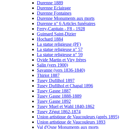
Durenne 1889
Durenne Eclairage
Durenne Fontaines
Durenne Monuments aux morts
Durenne n° 6 Articles funéraires
Ferry-Capitain - F8 - 1928
Guimard Saint-Dizier
Hochard 1884
La statue religieuse (PF)
La statue religieuse n° 57
La statue religieuse n° 59
Ovide Martin et Viry frères
Salin (vers 1900)
Savanne (vers 1836-1840)
Thiriot 1887
Tusey Dufilhol 1897
Tusey Dufilhol et Chapal 1896
Tusey Gasne 1887
Tusey Gasne 1888-1889
Tusey Gasne 1892
Tusey Muel et Wahl 1840-1862
Tusey Zégut 1862-1874
Union artistique de Vaucouleurs (après 1895)
Union artistique de Vaucouleurs 1893
Val d'Osne Monuments aux morts