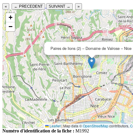
«
← PRECEDENT
SUIVANT →
»
+
−
Paires de lions (2) – Domaine de Valrose – Nice
Leaflet
|
Map data ©
OpenStreetMap
contributors,
C
Numéro d'identification de la fiche :
M1992