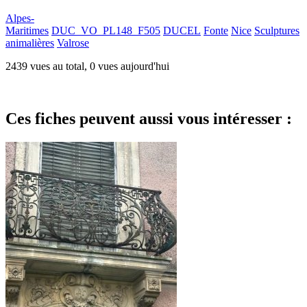
Alpes-
Maritimes
DUC_VO_PL148_F505
DUCEL
Fonte
Nice
Sculptures
animalières
Valrose
2439 vues au total, 0 vues aujourd'hui
Ces fiches peuvent aussi vous intéresser :