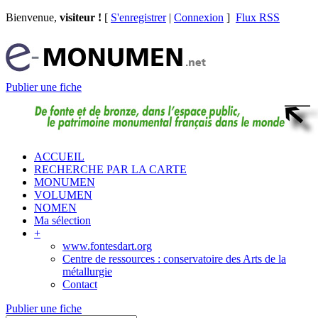
Bienvenue,
visiteur !
[
S'enregistrer
|
Connexion
]
Flux RSS
Publier une fiche
ACCUEIL
RECHERCHE PAR LA CARTE
MONUMEN
VOLUMEN
NOMEN
Ma sélection
+
www.fontesdart.org
Centre de ressources : conservatoire des Arts de la
métallurgie
Contact
Publier une fiche