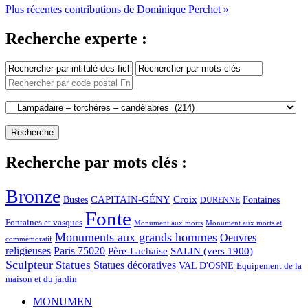
Plus récentes contributions de Dominique Perchet »
Recherche experte :
Recherche par mots clés :
Bronze
CAPITAIN-GÉNY
Bustes
Croix
Fontaines
DURENNE
Fonte
Fontaines et vasques
Monument aux morts et
Monument aux morts
Monuments aux grands hommes
Oeuvres
commémoratif
religieuses
Paris 75020
Père-Lachaise
SALIN (vers 1900)
Sculpteur
Statues
Statues décoratives
VAL D'OSNE
Équipement de la
maison et du jardin
MONUMEN