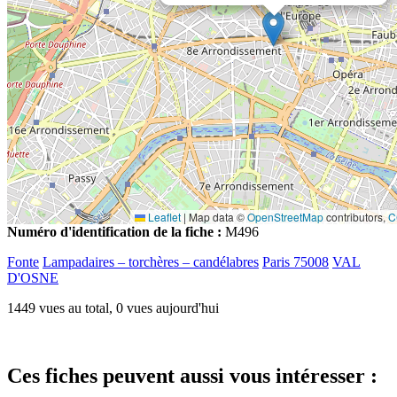
Leaflet
|
Map data ©
OpenStreetMap
contributors,
C
Numéro d'identification de la fiche :
M496
Fonte
Lampadaires – torchères – candélabres
Paris 75008
VAL
D'OSNE
1449 vues au total, 0 vues aujourd'hui
Ces fiches peuvent aussi vous intéresser :