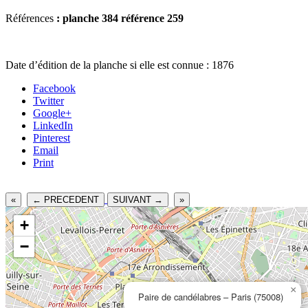
Références
: planche 384 référence 259
Date d’édition de la planche si elle est connue : 1876
Facebook
Twitter
Google+
LinkedIn
Pinterest
Email
Print
«
← PRECEDENT
SUIVANT →
»
+
−
×
Paire de candélabres – Paris (75008)