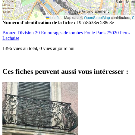
Leaflet
|
Map data ©
OpenStreetMap
contributors,
C
Numéro d'identification de la fiche :
19558638ec588c8e
Bronze
Division 29
Entourages de tombes
Fonte
Paris 75020
Père-
Lachaise
1396 vues au total, 0 vues aujourd'hui
Ces fiches peuvent aussi vous intéresser :