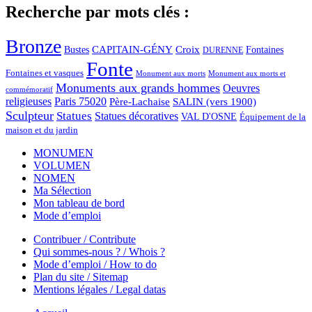
Recherche par mots clés :
Bronze
CAPITAIN-GÉNY
Bustes
Croix
Fontaines
DURENNE
Fonte
Fontaines et vasques
Monument aux morts et
Monument aux morts
Monuments aux grands hommes
Oeuvres
commémoratif
religieuses
Paris 75020
Père-Lachaise
SALIN (vers 1900)
Sculpteur
Statues
Statues décoratives
VAL D'OSNE
Équipement de la
maison et du jardin
MONUMEN
VOLUMEN
NOMEN
Ma Sélection
Mon tableau de bord
Mode d’emploi
Contribuer / Contribute
Qui sommes-nous ? / Whois ?
Mode d’emploi / How to do
Plan du site / Sitemap
Mentions légales / Legal datas