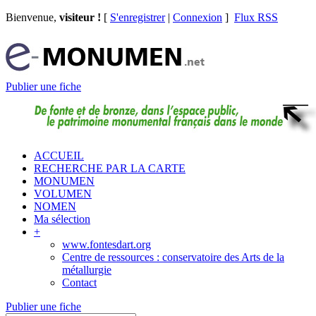
Bienvenue,
visiteur !
[
S'enregistrer
|
Connexion
]
Flux RSS
Publier une fiche
ACCUEIL
RECHERCHE PAR LA CARTE
MONUMEN
VOLUMEN
NOMEN
Ma sélection
+
www.fontesdart.org
Centre de ressources : conservatoire des Arts de la
métallurgie
Contact
Publier une fiche