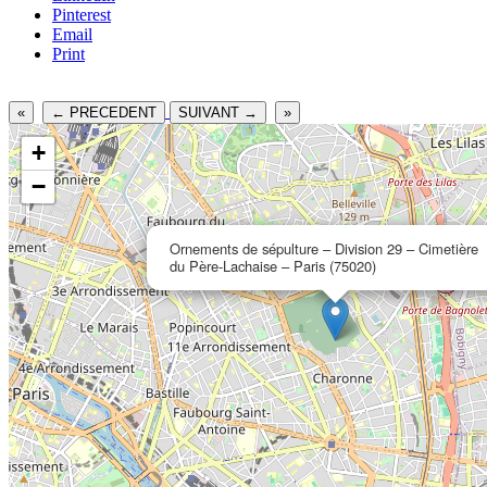
Pinterest
Email
Print
«
← PRECEDENT
SUIVANT →
»
+
−
Ornements de sépulture – Division 29 – Cimetière
du Père-Lachaise – Paris (75020)