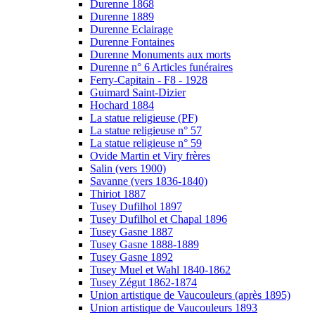
Durenne 1868
Durenne 1889
Durenne Eclairage
Durenne Fontaines
Durenne Monuments aux morts
Durenne n° 6 Articles funéraires
Ferry-Capitain - F8 - 1928
Guimard Saint-Dizier
Hochard 1884
La statue religieuse (PF)
La statue religieuse n° 57
La statue religieuse n° 59
Ovide Martin et Viry frères
Salin (vers 1900)
Savanne (vers 1836-1840)
Thiriot 1887
Tusey Dufilhol 1897
Tusey Dufilhol et Chapal 1896
Tusey Gasne 1887
Tusey Gasne 1888-1889
Tusey Gasne 1892
Tusey Muel et Wahl 1840-1862
Tusey Zégut 1862-1874
Union artistique de Vaucouleurs (après 1895)
Union artistique de Vaucouleurs 1893