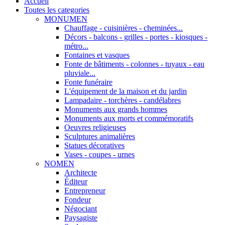
Accueil
Toutes les categories
MONUMEN
Chauffage - cuisinières - cheminées...
Décors - balcons - grilles - portes - kiosques -
métro...
Fontaines et vasques
Fonte de bâtiments - colonnes - tuyaux - eau
pluviale...
Fonte funéraire
L'équipement de la maison et du jardin
Lampadaire - torchères - candélabres
Monuments aux grands hommes
Monuments aux morts et commémoratifs
Oeuvres religieuses
Sculptures animalières
Statues décoratives
Vases - coupes - urnes
NOMEN
Architecte
Éditeur
Entrepreneur
Fondeur
Négociant
Paysagiste