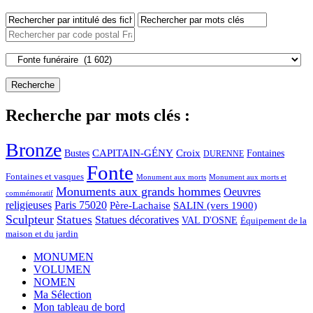
Recherche par mots clés :
Bronze
CAPITAIN-GÉNY
Bustes
Croix
Fontaines
DURENNE
Fonte
Fontaines et vasques
Monument aux morts et
Monument aux morts
Monuments aux grands hommes
Oeuvres
commémoratif
religieuses
Paris 75020
Père-Lachaise
SALIN (vers 1900)
Sculpteur
Statues
Statues décoratives
VAL D'OSNE
Équipement de la
maison et du jardin
MONUMEN
VOLUMEN
NOMEN
Ma Sélection
Mon tableau de bord