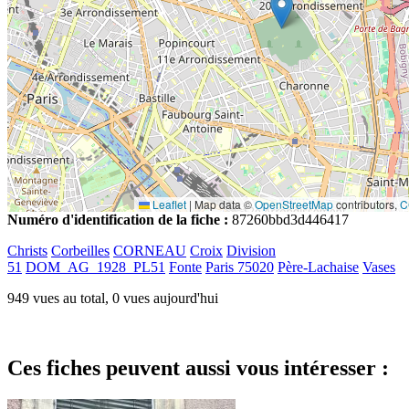
Leaflet
|
Map data ©
OpenStreetMap
contributors,
C
Numéro d'identification de la fiche :
87260bbd3d446417
Christs
Corbeilles
CORNEAU
Croix
Division
51
DOM_AG_1928_PL51
Fonte
Paris 75020
Père-Lachaise
Vases
949 vues au total, 0 vues aujourd'hui
Ces fiches peuvent aussi vous intéresser :