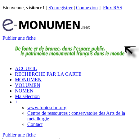
Bienvenue,
visiteur !
[
S'enregistrer
|
Connexion
]
Flux RSS
Publier une fiche
ACCUEIL
RECHERCHE PAR LA CARTE
MONUMEN
VOLUMEN
NOMEN
Ma sélection
+
www.fontesdart.org
Centre de ressources : conservatoire des Arts de la
métallurgie
Contact
Publier une fiche