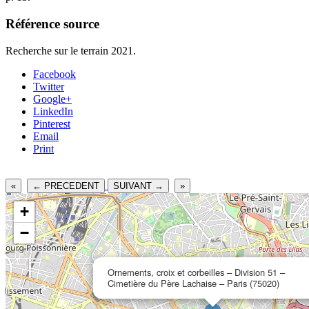
Référence source
Recherche sur le terrain 2021.
Facebook
Twitter
Google+
LinkedIn
Pinterest
Email
Print
«
← PRECEDENT
SUIVANT →
»
+
−
Ornements, croix et corbeilles – Division 51 –
Cimetière du Père Lachaise – Paris (75020)