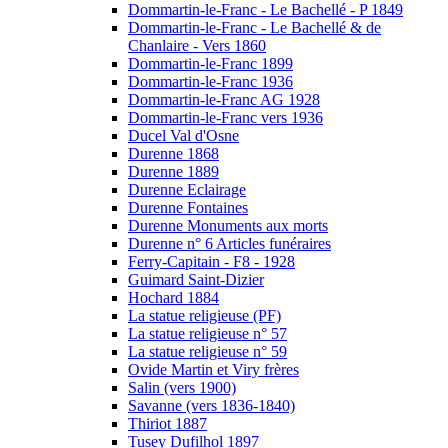
Dommartin-le-Franc - Le Bachellé - P 1849
Dommartin-le-Franc - Le Bachellé & de
Chanlaire - Vers 1860
Dommartin-le-Franc 1899
Dommartin-le-Franc 1936
Dommartin-le-Franc AG 1928
Dommartin-le-Franc vers 1936
Ducel Val d'Osne
Durenne 1868
Durenne 1889
Durenne Eclairage
Durenne Fontaines
Durenne Monuments aux morts
Durenne n° 6 Articles funéraires
Ferry-Capitain - F8 - 1928
Guimard Saint-Dizier
Hochard 1884
La statue religieuse (PF)
La statue religieuse n° 57
La statue religieuse n° 59
Ovide Martin et Viry frères
Salin (vers 1900)
Savanne (vers 1836-1840)
Thiriot 1887
Tusey Dufilhol 1897