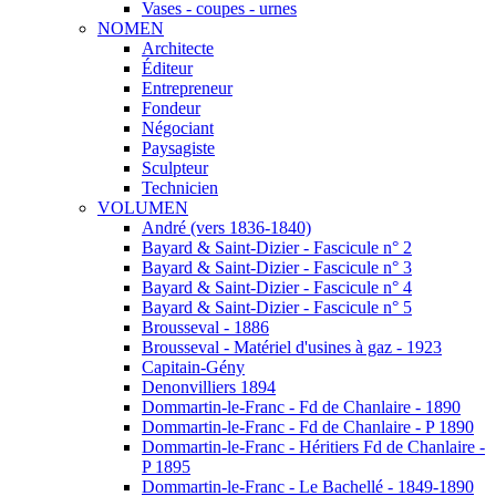
Vases - coupes - urnes
NOMEN
Architecte
Éditeur
Entrepreneur
Fondeur
Négociant
Paysagiste
Sculpteur
Technicien
VOLUMEN
André (vers 1836-1840)
Bayard & Saint-Dizier - Fascicule n° 2
Bayard & Saint-Dizier - Fascicule n° 3
Bayard & Saint-Dizier - Fascicule n° 4
Bayard & Saint-Dizier - Fascicule n° 5
Brousseval - 1886
Brousseval - Matériel d'usines à gaz - 1923
Capitain-Gény
Denonvilliers 1894
Dommartin-le-Franc - Fd de Chanlaire - 1890
Dommartin-le-Franc - Fd de Chanlaire - P 1890
Dommartin-le-Franc - Héritiers Fd de Chanlaire -
P 1895
Dommartin-le-Franc - Le Bachellé - 1849-1890