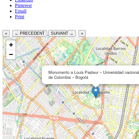
Pinterest
Email
Print
«
← PRECEDENT
SUIVANT →
»
+
−
Monumento a Louis Pasteur – Universidad naciona
de Colombia – Bogotá