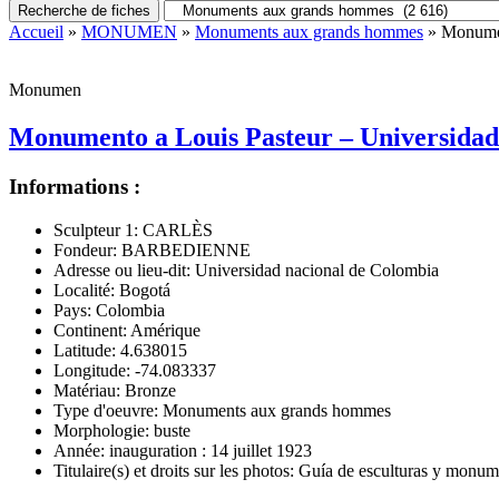
Recherche de fiches
Accueil
»
MONUMEN
»
Monuments aux grands hommes
» Monumen
Monumen
Monumento a Louis Pasteur – Universidad
Informations :
Sculpteur 1:
CARLÈS
Fondeur:
BARBEDIENNE
Adresse ou lieu-dit:
Universidad nacional de Colombia
Localité:
Bogotá
Pays:
Colombia
Continent:
Amérique
Latitude:
4.638015
Longitude:
-74.083337
Matériau:
Bronze
Type d'oeuvre:
Monuments aux grands hommes
Morphologie:
buste
Année:
inauguration : 14 juillet 1923
Titulaire(s) et droits sur les photos:
Guía de esculturas y monumen