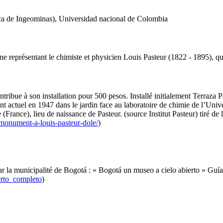
ica de Ingeominas), Universidad nacional de Colombia
représentant le chimiste et physicien Louis Pasteur (1822 - 1895), qui 
ribue à son installation pour 500 pesos. Installé initialement Terraza Pas
ent actuel en 1947 dans le jardin face au laboratoire de chimie de l’Uni
rance), lieu de naissance de Pasteur. (source Institut Pasteur) tiré de
monument-a-louis-pasteur-dole/
)
 par la municipalité de Bogotá : « Bogotá un museo a cielo abierto » G
erto_completo
)