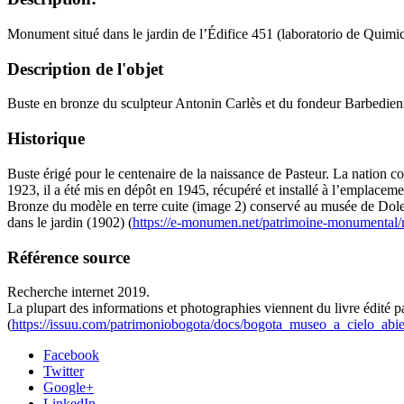
Monument situé dans le jardin de l’Édifice 451 (laboratorio de Quim
Description de l'objet
Buste en bronze du sculpteur Antonin Carlès et du fondeur Barbedienne 
Historique
Buste érigé pour le centenaire de la naissance de Pasteur. La nation cont
1923, il a été mis en dépôt en 1945, récupéré et installé à l’emplacem
Bronze du modèle en terre cuite (image 2) conservé au musée de Dole (F
dans le jardin (1902) (
https://e-monumen.net/patrimoine-monumental/
Référence source
Recherche internet 2019.
La plupart des informations et photographies viennent du livre édité
(
https://issuu.com/patrimoniobogota/docs/bogota_museo_a_cielo_abi
Facebook
Twitter
Google+
LinkedIn