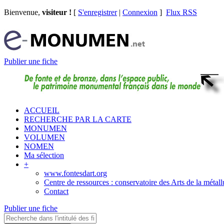
Bienvenue,
visiteur !
[
S'enregistrer
|
Connexion
]
Flux RSS
Publier une fiche
ACCUEIL
RECHERCHE PAR LA CARTE
MONUMEN
VOLUMEN
NOMEN
Ma sélection
+
www.fontesdart.org
Centre de ressources : conservatoire des Arts de la métall
Contact
Publier une fiche