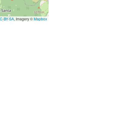
C-BY-SA
, Imagery ©
Mapbox