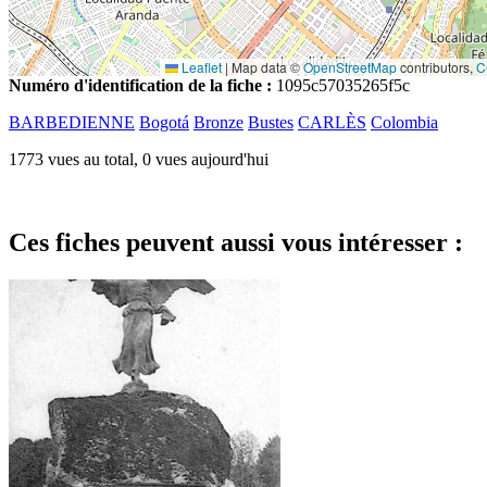
Leaflet
|
Map data ©
OpenStreetMap
contributors,
C
Numéro d'identification de la fiche :
1095c57035265f5c
BARBEDIENNE
Bogotá
Bronze
Bustes
CARLÈS
Colombia
1773 vues au total, 0 vues aujourd'hui
Ces fiches peuvent aussi vous intéresser :