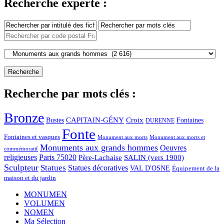
Recherche experte :
Recherche par mots clés :
Bronze
CAPITAIN-GÉNY
Bustes
Croix
Fontaines
DURENNE
Fonte
Fontaines et vasques
Monument aux morts et
Monument aux morts
Monuments aux grands hommes
Oeuvres
commémoratif
religieuses
Paris 75020
Père-Lachaise
SALIN (vers 1900)
Sculpteur
Statues
Statues décoratives
VAL D'OSNE
Équipement de la
maison et du jardin
MONUMEN
VOLUMEN
NOMEN
Ma Sélection