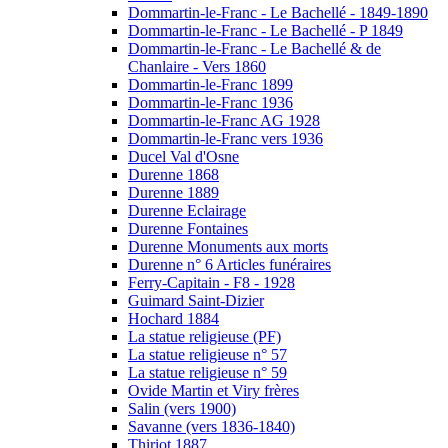
Dommartin-le-Franc - Le Bachellé - 1849-1890
Dommartin-le-Franc - Le Bachellé - P 1849
Dommartin-le-Franc - Le Bachellé & de
Chanlaire - Vers 1860
Dommartin-le-Franc 1899
Dommartin-le-Franc 1936
Dommartin-le-Franc AG 1928
Dommartin-le-Franc vers 1936
Ducel Val d'Osne
Durenne 1868
Durenne 1889
Durenne Eclairage
Durenne Fontaines
Durenne Monuments aux morts
Durenne n° 6 Articles funéraires
Ferry-Capitain - F8 - 1928
Guimard Saint-Dizier
Hochard 1884
La statue religieuse (PF)
La statue religieuse n° 57
La statue religieuse n° 59
Ovide Martin et Viry frères
Salin (vers 1900)
Savanne (vers 1836-1840)
Thiriot 1887