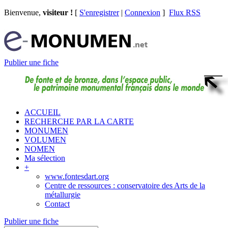
Bienvenue,
visiteur !
[
S'enregistrer
|
Connexion
]
Flux RSS
Publier une fiche
ACCUEIL
RECHERCHE PAR LA CARTE
MONUMEN
VOLUMEN
NOMEN
Ma sélection
+
www.fontesdart.org
Centre de ressources : conservatoire des Arts de la
métallurgie
Contact
Publier une fiche