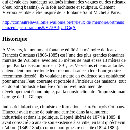
qui dévale des bandeaux sculptés imitant des vagues ou des rideaux
d’eau (cinq bassins). À la fois architecte et sculpteur, Clément
Vivroux semble s’être inspiré de la fontaine Saint-Michel à Paris.
http://connaitrelawallonie.wallonie.be/fr/lieux-de-memoire/ortmans-
hauzeur-jean-francois#.V73A3jUTCgA
Historique
A Verviers, le monument fontaine édifié à la mémoire de Jean-
François Ortmans (1806-1885) est l’une des plus grandes fontaines
murales de Wallonie, avec ses 15 mètres de haut et ses 13 mètres de
large. Par la décision prise en 1891, les Verviétois et leurs autorités
entendaient montrer toute leur reconnaissance à leur bourgmestre
récemment décédé ; ils voulaient mettre en évidence son opiniâtreté
pour amener l’eau courante et potable à l’intérieur des maisons, tout
en dotant l’industrie lainière d’un nouvel instrument de
développement économique, par la construction de l’impressionnant
barrage de La Gileppe.
Industriel lui-même, chimiste de formation, Jean-François Ortmans-
Hauzeur avait mené de pair une carrière dans la teinturerie
industrielle et dans la politique. Député libéral de 1874 à 1885, il
avait consacré 36 ans de son existence à sa ville, en tant qu’échevin
d’abord (1849-1854), comme bourgmestre ensuite (1854-1885).