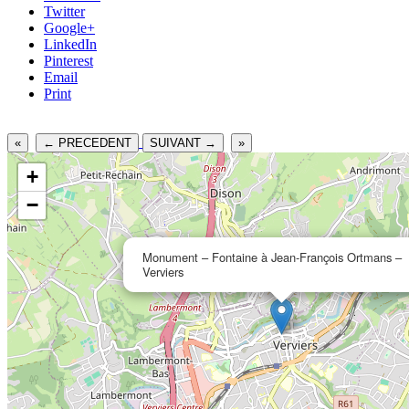
Twitter
Google+
LinkedIn
Pinterest
Email
Print
«
← PRECEDENT
SUIVANT →
»
+
−
Monument – Fontaine à Jean-François Ortmans –
Verviers