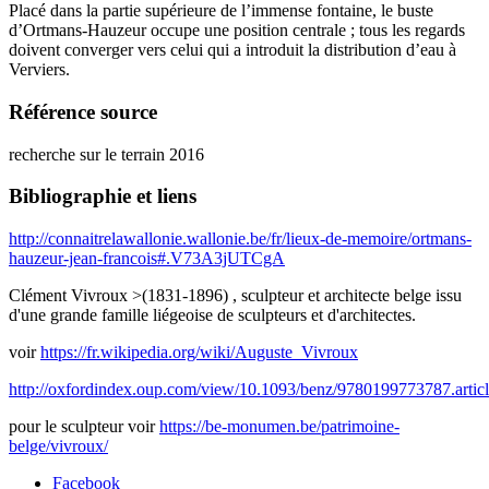
Placé dans la partie supérieure de l’immense fontaine, le buste
d’Ortmans-Hauzeur occupe une position centrale ; tous les regards
doivent converger vers celui qui a introduit la distribution d’eau à
Verviers.
Référence source
recherche sur le terrain 2016
Bibliographie et liens
http://connaitrelawallonie.wallonie.be/fr/lieux-de-memoire/ortmans-
hauzeur-jean-francois#.V73A3jUTCgA
Clément Vivroux >(1831-1896) , sculpteur et architecte belge issu
d'une grande famille liégeoise de sculpteurs et d'architectes.
voir
https://fr.wikipedia.org/wiki/Auguste_Vivroux
http://oxfordindex.oup.com/view/10.1093/benz/9780199773787.arti
pour le sculpteur voir
https://be-monumen.be/patrimoine-
belge/vivroux/
Facebook