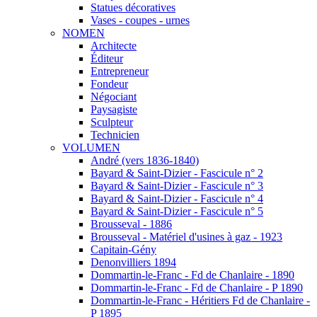
Statues décoratives
Vases - coupes - urnes
NOMEN
Architecte
Éditeur
Entrepreneur
Fondeur
Négociant
Paysagiste
Sculpteur
Technicien
VOLUMEN
André (vers 1836-1840)
Bayard & Saint-Dizier - Fascicule n° 2
Bayard & Saint-Dizier - Fascicule n° 3
Bayard & Saint-Dizier - Fascicule n° 4
Bayard & Saint-Dizier - Fascicule n° 5
Brousseval - 1886
Brousseval - Matériel d'usines à gaz - 1923
Capitain-Gény
Denonvilliers 1894
Dommartin-le-Franc - Fd de Chanlaire - 1890
Dommartin-le-Franc - Fd de Chanlaire - P 1890
Dommartin-le-Franc - Héritiers Fd de Chanlaire -
P 1895