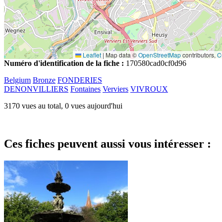
Leaflet
|
Map data ©
OpenStreetMap
contributors,
C
Numéro d'identification de la fiche :
170580cad0cf0d96
Belgium
Bronze
FONDERIES
DENONVILLIERS
Fontaines
Verviers
VIVROUX
3170 vues au total, 0 vues aujourd'hui
Ces fiches peuvent aussi vous intéresser :