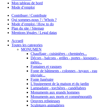
Mon tableau de bord
Mode d’emploi
Contribuer / Contribute
Qui sommes-nous ? / Whois ?
Mode d’emploi / How to do
Plan du site / Sitemap
Mentions légales / Legal datas
Accueil
Toutes les categories
MONUMEN
Chauffage - cuisinières - cheminées...
Décors - balcons - grilles - portes - kiosques -
métro...
Fontaines et vasques
Fonte de bâtiments - colonnes - tuyaux - eau
pluviale...
Fonte funéraire
L'équipement de la maison et du jardin
Lampadaire - torchères - candélabres
Monuments aux grands hommes
Monuments aux morts et commémoratifs
Oeuvres religieuses
Sculptures animalières