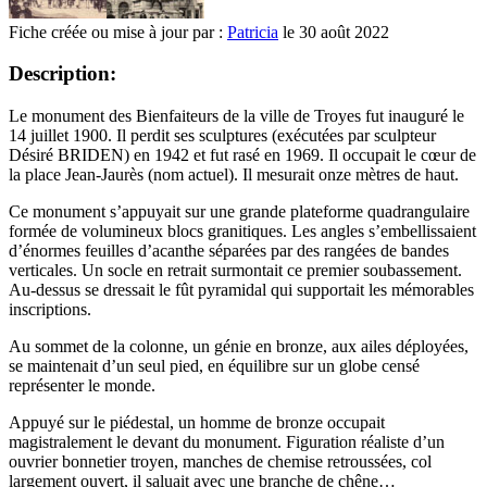
Fiche créée ou mise à jour par :
Patricia
le 30 août 2022
Description:
Le monument des Bienfaiteurs de la ville de Troyes fut inauguré le
14 juillet 1900. Il perdit ses sculptures (exécutées par sculpteur
Désiré BRIDEN) en 1942 et fut rasé en 1969. Il occupait le cœur de
la place Jean-Jaurès (nom actuel). Il mesurait onze mètres de haut.
Ce monument s’appuyait sur une grande plateforme quadrangulaire
formée de volumineux blocs granitiques. Les angles s’embellissaient
d’énormes feuilles d’acanthe séparées par des rangées de bandes
verticales. Un socle en retrait surmontait ce premier soubassement.
Au-dessus se dressait le fût pyramidal qui supportait les mémorables
inscriptions.
Au sommet de la colonne, un génie en bronze, aux ailes déployées,
se maintenait d’un seul pied, en équilibre sur un globe censé
représenter le monde.
Appuyé sur le piédestal, un homme de bronze occupait
magistralement le devant du monument. Figuration réaliste d’un
ouvrier bonnetier troyen, manches de chemise retroussées, col
largement ouvert, il saluait avec une branche de chêne…