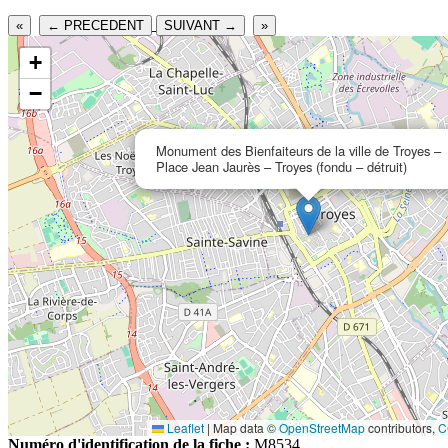
«
← PRECEDENT
SUIVANT →
»
+
−
Monument des Bienfaiteurs de la ville de Troyes –
Place Jean Jaurès – Troyes (fondu – détruit)
Leaflet
|
Map data ©
OpenStreetMap
contributors,
C
Numéro d'identification de la fiche :
M8534