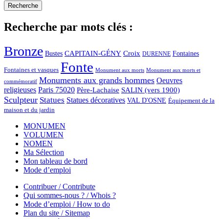
Recherche par mots clés :
Bronze
CAPITAIN-GÉNY
Bustes
Croix
Fontaines
DURENNE
Fonte
Fontaines et vasques
Monument aux morts et
Monument aux morts
Monuments aux grands hommes
Oeuvres
commémoratif
religieuses
Paris 75020
Père-Lachaise
SALIN (vers 1900)
Sculpteur
Statues
Statues décoratives
VAL D'OSNE
Équipement de la
maison et du jardin
MONUMEN
VOLUMEN
NOMEN
Ma Sélection
Mon tableau de bord
Mode d’emploi
Contribuer / Contribute
Qui sommes-nous ? / Whois ?
Mode d’emploi / How to do
Plan du site / Sitemap