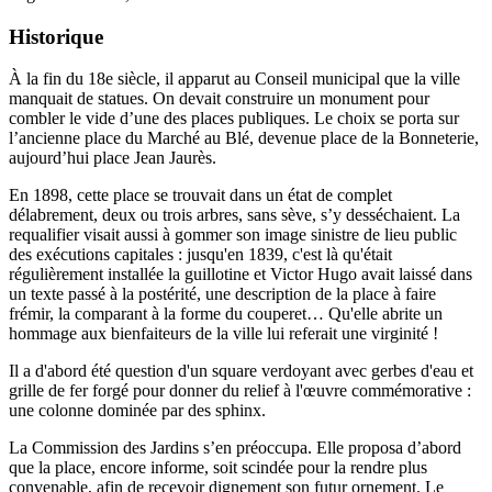
Historique
À la fin du 18e siècle, il apparut au Conseil municipal que la ville
manquait de statues. On devait construire un monument pour
combler le vide d’une des places publiques. Le choix se porta sur
l’ancienne place du Marché au Blé, devenue place de la Bonneterie,
aujourd’hui place Jean Jaurès.
En 1898, cette place se trouvait dans un état de complet
délabrement, deux ou trois arbres, sans sève, s’y desséchaient. La
requalifier visait aussi à gommer son image sinistre de lieu public
des exécutions capitales : jusqu'en 1839, c'est là qu'était
régulièrement installée la guillotine et Victor Hugo avait laissé dans
un texte passé à la postérité, une description de la place à faire
frémir, la comparant à la forme du couperet… Qu'elle abrite un
hommage aux bienfaiteurs de la ville lui referait une virginité !
Il a d'abord été question d'un square verdoyant avec gerbes d'eau et
grille de fer forgé pour donner du relief à l'œuvre commémorative :
une colonne dominée par des sphinx.
La Commission des Jardins s’en préoccupa. Elle proposa d’abord
que la place, encore informe, soit scindée pour la rendre plus
convenable, afin de recevoir dignement son futur ornement. Le