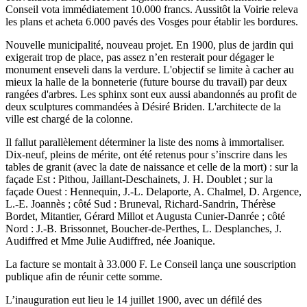
Conseil vota immédiatement 10.000 francs. Aussitôt la Voirie releva
les plans et acheta 6.000 pavés des Vosges pour établir les bordures.
Nouvelle municipalité, nouveau projet. En 1900, plus de jardin qui
exigerait trop de place, pas assez n’en resterait pour dégager le
monument enseveli dans la verdure. L'objectif se limite à cacher au
mieux la halle de la bonneterie (future bourse du travail) par deux
rangées d'arbres. Les sphinx sont eux aussi abandonnés au profit de
deux sculptures commandées à Désiré Briden. L'architecte de la
ville est chargé de la colonne.
Il fallut parallèlement déterminer la liste des noms à immortaliser.
Dix-neuf, pleins de mérite, ont été retenus pour s’inscrire dans les
tables de granit (avec la date de naissance et celle de la mort) : sur la
façade Est : Pithou, Jaillant-Deschainets, J. H. Doublet ; sur la
façade Ouest : Hennequin, J.-L. Delaporte, A. Chalmel, D. Argence,
L.-E. Joannès ; côté Sud : Bruneval, Richard-Sandrin, Thérèse
Bordet, Mitantier, Gérard Millot et Augusta Cunier-Danrée ; côté
Nord : J.-B. Brissonnet, Boucher-de-Perthes, L. Desplanches, J.
Audiffred et Mme Julie Audiffred, née Joanique.
La facture se montait à 33.000 F. Le Conseil lança une souscription
publique afin de réunir cette somme.
L’inauguration eut lieu le 14 juillet 1900, avec un défilé des