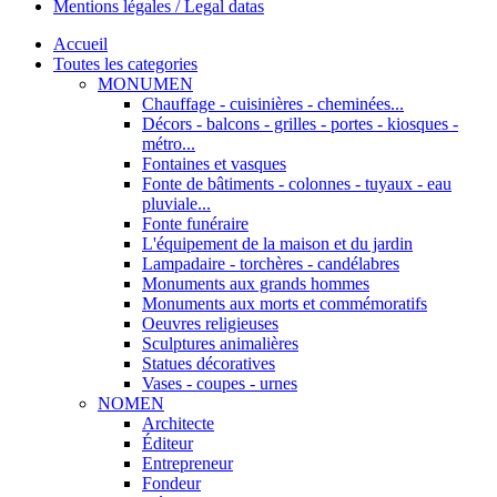
Mentions légales / Legal datas
Accueil
Toutes les categories
MONUMEN
Chauffage - cuisinières - cheminées...
Décors - balcons - grilles - portes - kiosques -
métro...
Fontaines et vasques
Fonte de bâtiments - colonnes - tuyaux - eau
pluviale...
Fonte funéraire
L'équipement de la maison et du jardin
Lampadaire - torchères - candélabres
Monuments aux grands hommes
Monuments aux morts et commémoratifs
Oeuvres religieuses
Sculptures animalières
Statues décoratives
Vases - coupes - urnes
NOMEN
Architecte
Éditeur
Entrepreneur
Fondeur