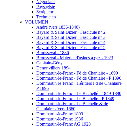
Négociant
Paysagiste
Sculpteur
Technicien
VOLUMEN
André (vers 1836-1840)
Bayard & Saint-Dizier - Fascicule n° 2
Bayard & Saint-Dizier - Fascicule n° 3
Bayard & Saint-Dizier - Fascicule n° 4
Bayard & Saint-Dizier - Fascicule n° 5
Brousseval - 1886
Brousseval - Matériel d'usines à gaz - 1923
Capitain-Gény
Denonvilliers 1894
Dommartin-le-Franc - Fd de Chanlaire - 1890
Dommartin-le-Franc - Fd de Chanlaire - P 1890
Dommartin-le-Franc - Héritiers Fd de Chanlaire -
P 1895
Dommartin-le-Franc - Le Bachellé - 1849-1890
Dommartin-le-Franc - Le Bachellé - P 1849
Dommartin-le-Franc - Le Bachellé & de
Chanlaire - Vers 1860
Dommartin-le-Franc 1899
Dommartin-le-Franc 1936
Dommartin-le-Franc AG 1928