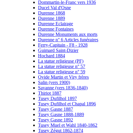
Dommartin-le-Franc vers 1936
Ducel Val d'Osne
Durenne 1868
Durenne 1889
Durenne Eclairage
Durenne Fontaines
Durenne Monuments aux morts
Durenne n° 6 Articles funéraires
Ferry-Capitain - F8 - 1928
Guimard Saint-Dizier
Hochard 1884
La statue religieuse (PF)
La statue religieuse n° 57
La statue religieuse n° 59
Ovide Martin et Viry frères
Salin (vers 1900)
Savanne (vers 1836-1840)
Thiriot 1887
Tusey Dufilhol 1897
Tusey Dufilhol et Chapal 1896
Tusey Gasne 1887
Tusey Gasne 1888-1889
Tusey Gasne 1892
Tusey Muel et Wahl 1840-1862
Tusey Zégut 1862-1874