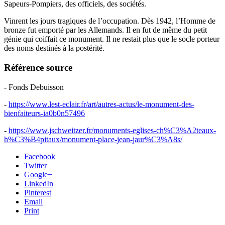
Sapeurs-Pompiers, des officiels, des sociétés.
Vinrent les jours tragiques de l’occupation. Dès 1942, l’Homme de
bronze fut emporté par les Allemands. Il en fut de même du petit
génie qui coiffait ce monument. Il ne restait plus que le socle porteur
des noms destinés à la postérité.
Référence source
- Fonds Debuisson
-
https://www.lest-eclair.fr/art/autres-actus/le-monument-des-
bienfaiteurs-ia0b0n57496
-
https://www.jschweitzer.fr/monuments-eglises-ch%C3%A2teaux-
h%C3%B4pitaux/monument-place-jean-jaur%C3%A8s/
Facebook
Twitter
Google+
LinkedIn
Pinterest
Email
Print