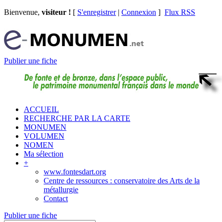
Bienvenue,
visiteur !
[
S'enregistrer
|
Connexion
]
Flux RSS
Publier une fiche
ACCUEIL
RECHERCHE PAR LA CARTE
MONUMEN
VOLUMEN
NOMEN
Ma sélection
+
www.fontesdart.org
Centre de ressources : conservatoire des Arts de la
métallurgie
Contact
Publier une fiche