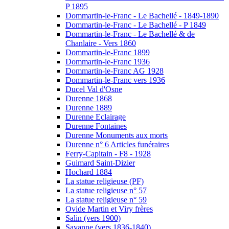
P 1895
Dommartin-le-Franc - Le Bachellé - 1849-1890
Dommartin-le-Franc - Le Bachellé - P 1849
Dommartin-le-Franc - Le Bachellé & de
Chanlaire - Vers 1860
Dommartin-le-Franc 1899
Dommartin-le-Franc 1936
Dommartin-le-Franc AG 1928
Dommartin-le-Franc vers 1936
Ducel Val d'Osne
Durenne 1868
Durenne 1889
Durenne Eclairage
Durenne Fontaines
Durenne Monuments aux morts
Durenne n° 6 Articles funéraires
Ferry-Capitain - F8 - 1928
Guimard Saint-Dizier
Hochard 1884
La statue religieuse (PF)
La statue religieuse n° 57
La statue religieuse n° 59
Ovide Martin et Viry frères
Salin (vers 1900)
Savanne (vers 1836-1840)