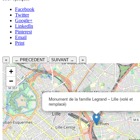
Facebook
Twitter
Google+
LinkedIn
Pinterest
Email
Print
«
← PRECEDENT
SUIVANT →
»
+
−
Monument de la famille Legrand – Lille (volé et
remplacé)