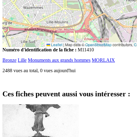
Leaflet
|
Map data ©
OpenStreetMap
contributors,
C
Numéro d'identification de la fiche :
M11410
Bronze
Lille
Monuments aux grands hommes
MORLAIX
2488 vues au total, 0 vues aujourd'hui
Ces fiches peuvent aussi vous intéresser :