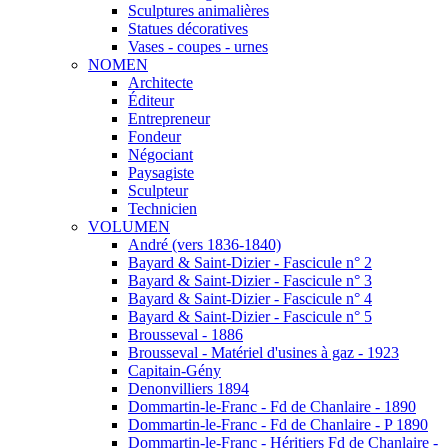
Sculptures animalières
Statues décoratives
Vases - coupes - urnes
NOMEN
Architecte
Éditeur
Entrepreneur
Fondeur
Négociant
Paysagiste
Sculpteur
Technicien
VOLUMEN
André (vers 1836-1840)
Bayard & Saint-Dizier - Fascicule n° 2
Bayard & Saint-Dizier - Fascicule n° 3
Bayard & Saint-Dizier - Fascicule n° 4
Bayard & Saint-Dizier - Fascicule n° 5
Brousseval - 1886
Brousseval - Matériel d'usines à gaz - 1923
Capitain-Gény
Denonvilliers 1894
Dommartin-le-Franc - Fd de Chanlaire - 1890
Dommartin-le-Franc - Fd de Chanlaire - P 1890
Dommartin-le-Franc - Héritiers Fd de Chanlaire -