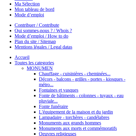
Ma Sélection
Mon tableau de bord
Mode d’emploi
Contribuer / Contribute
Qui sommes-nous ? / Whois ?
Mode d’emploi / How to do
Plan du site / Sitemap
Mentions légales / Legal datas
Accueil
Toutes les categories
MONUMEN
Chauffage - cuisinières - cheminées...
Décors - balcons - grilles - portes - kiosques -
métro...
Fontaines et vasques
Fonte de bâtiments - colonnes - tuyaux - eau
pluviale...
Fonte funéraire
L'équipement de la maison et du jardin
Lampadaire - torchères - candélabres
Monuments aux grands hommes
Monuments aux morts et commémoratifs
Oeuvres religieuses