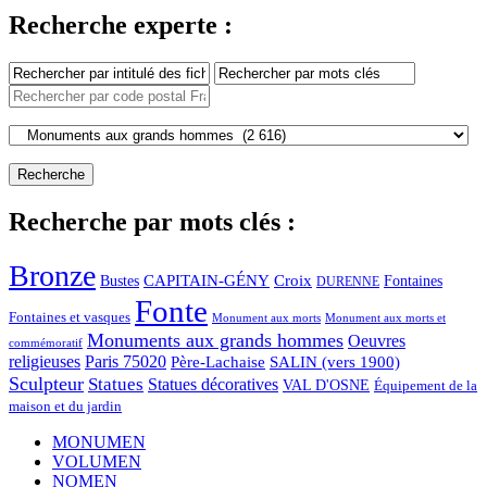
Recherche experte :
Recherche par mots clés :
Bronze
CAPITAIN-GÉNY
Bustes
Croix
Fontaines
DURENNE
Fonte
Fontaines et vasques
Monument aux morts et
Monument aux morts
Monuments aux grands hommes
Oeuvres
commémoratif
religieuses
Paris 75020
Père-Lachaise
SALIN (vers 1900)
Sculpteur
Statues
Statues décoratives
VAL D'OSNE
Équipement de la
maison et du jardin
MONUMEN
VOLUMEN
NOMEN