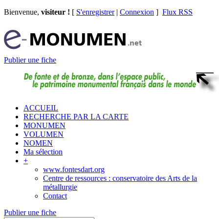
Bienvenue,
visiteur !
[
S'enregistrer
|
Connexion
]
Flux RSS
Publier une fiche
ACCUEIL
RECHERCHE PAR LA CARTE
MONUMEN
VOLUMEN
NOMEN
Ma sélection
+
www.fontesdart.org
Centre de ressources : conservatoire des Arts de la
métallurgie
Contact
Publier une fiche